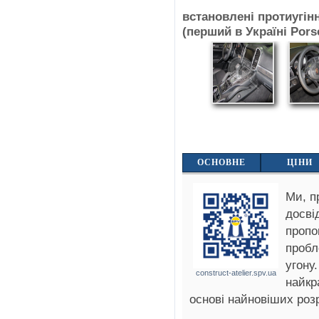
встановлені протиугін
(перший в Україні Pors
ОСНОВНЕ
ЦІНИ
Ми, п
досві
пропо
пробл
угону
construct-atelier.spv.ua
найкр
основі найновіших роз