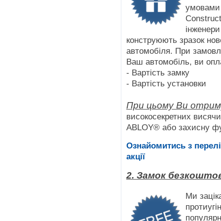
умовами 
Сonstruc
інженери
конструюють зразок нов
автомобіля. При замовл
Ваш автомобіль, ви опл
- Вартість замку
- Вартість установки
При цьому Ви отрим
високосекретних висячи
ABLOY® або захисну ф
Ознайомитись з перелі
акції
2. Замок безкошто
Ми зацік
протиугі
популярн