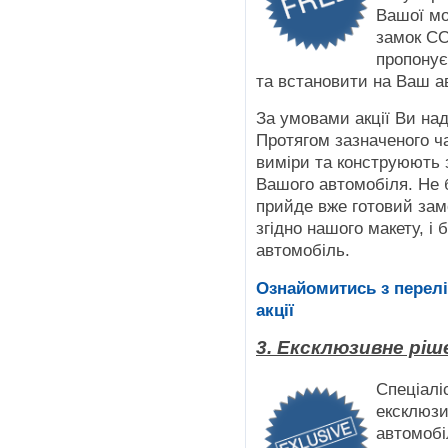
Вашої мо
замок C
пропонує
та встановити на Ваш а
За умовами акції Ви над
Протягом зазначеного ча
виміри та конструюють з
Вашого автомобіля. Не б
прийде вже готовий зам
згідно нашого макету, 
автомобіль.
Ознайомитись з перелі
акції
3. Ексклюзивне ріш
Спеціалі
ексклюзи
автомобіл