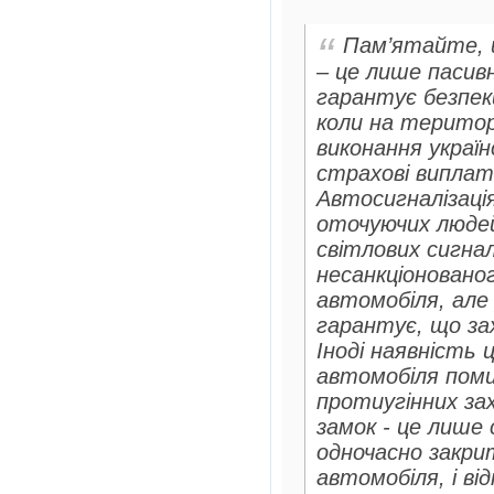
Пам’ятайте, 
– це лише пасивн
гарантує безпек
коли на територі
виконання украї
страхові виплат
Автосигналізація
оточуючих людей
світлових сигнал
несанкціоновано
автомобіля, але 
гарантує, що за
Іноді наявність
автомобіля поми
протиугінних за
замок - це лише
одночасно закрит
автомобіля, і ві