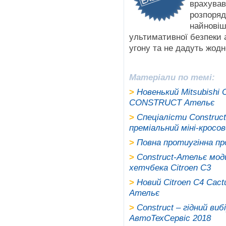
врахував
розпоряд
найновіш
ультимативної безпеки а
угону та не дадуть жод
Матеріали по темі:
>
Новенький Mitsubishi
CONSTRUCT Ательє
>
Спеціалісти Construc
преміальний міні-кросове
>
Повна протиугінна про
>
Construct-Ательє мод
хетчбека Citroen C3
>
Новий Citroen C4 Cact
Ательє
>
Construct – гідний ви
АвтоТехСервіс 2018