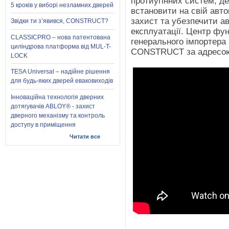
протиугінних систем, д
5 кроків у виборі незламних дверей
встановити на свій авт
захист та убезпечити ав
Звідки ти з’явився, CONSTRUCT?
експлуатації. Центр фун
CLASSICPRO – нова патентована
генерального імпортера
циліндрова платформа від MUL-T-
СONSTRUCT за адресо
LOCK
TESA Universal – надійне рішення
для будь-яких дверей еваковиходів
Інноваційна технологія дверних
дотягувачів ABLOY® - захист
дверного механізму та контроль
доступу в приміщення
Читати все