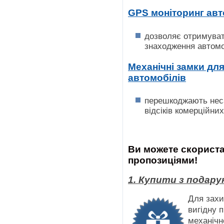
GPS моніторинг ав
дозволяє отримуват
знаходження автомо
Механічні замки дл
автомобілів
перешкоджають нес
відсіків комерційни
Ви можете скорист
пропозиціями!
1. Купити з подару
Для захи
вигідну 
механічн