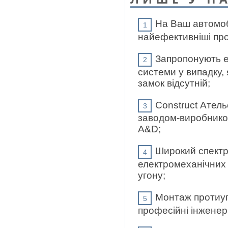
На Ваш автомоб
найефективніші про
Запропонують е
системи у випадку,
замок відсутній;
Construct Ател
заводом-виробником
A&D;
Широкий спектр
електромеханічних 
угону;
Монтаж протиуг
професійні інженер