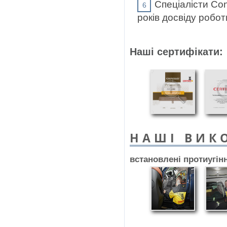
Спеціалісти Con
років досвіду робот
Наші сертифікати:
НАШІ ВИК
встановлені протиугін