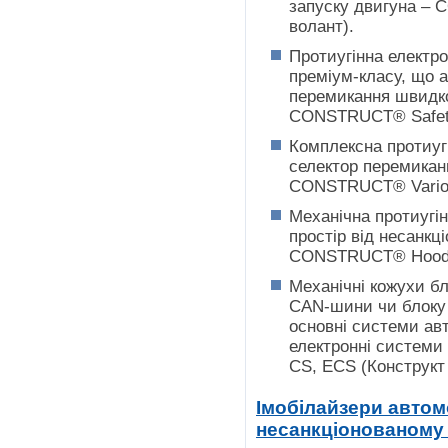
запуску двигуна –
волант).
Протиугінна електр
преміум-класу, що 
перемикання швидко
СONSTRUCT® Safetro
Комплексна протиуг
селектор перемикан
СONSTRUCT® Vario 3
Механічна протиугі
простір від несанкц
СONSTRUCT® Hood-l
Механічні кожухи бл
CAN-шини чи блоку
основні системи авт
електронні систем
CS, ECS (Конструкт 
Імобілайзери автом
несанкціонованому 