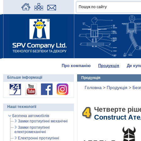
Про компанію
Продукція
Де куп
Більше інформації
Продукція
Головна
>
Продукція
>
Без
Наші технології
Четверте ріш
Безпека автомобілів
Сonstruct Ат
Замки протиугінні механічні
Замки протиугінні
електромеханічні
Електронні протиугінні