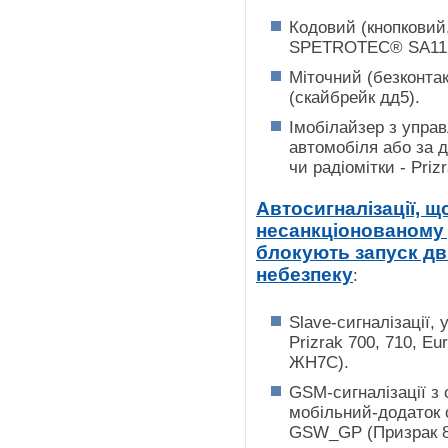
Кодовий (кнопковий,
SPETROTEC® SA11,
Міточний (безконта
(скайбрейк дд5).
Імобілайзер з упра
автомобіля або за 
чи радіомітки - Priz
Автосигналізації, 
несанкціонованому 
блокують запуск дв
небезпеку
:
Slave-сигналізації
Prizrak 700, 710, E
ЖН7С).
GSM-сигналізації з
мобільний-додаток 
GSW_GP (Призрак 8