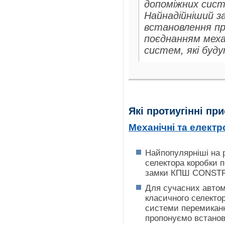
допоміжних сист
Найнадійніший за
встановлення пр
поєднанням меха
систем, які буд
Які протиугінні п
Механічні та електр
Найпопулярніші на р
селектора коробки 
замки КПШ СONSTRU
Для сучасних автомо
класичного селекто
системи перемиканн
пропонуємо встанов