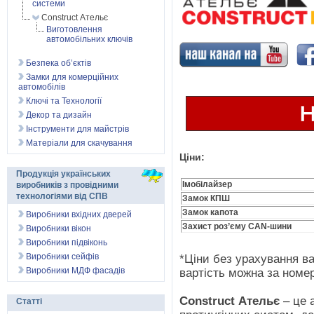
системи
Construct Ательє
Виготовлення
автомобільних ключів
Безпека об’єктів
Замки для комерційних
автомобілів
Ключі та Технології
Декор та дизайн
Інструменти для майстрів
Матеріали для скачування
Ціни:
Продукція українських
Імобілайзер
виробників з провідними
технологіями від СПВ
Замок КПШ
Замок капота
Виробники вхідних дверей
Захист роз’єму CAN-шини
Виробники вікон
Виробники підвіконь
Виробники сейфів
*Ціни без урахування ва
Виробники МДФ фасадів
вартість можна за ном
Construct Ательє
– це 
Статті