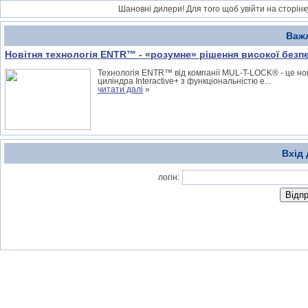
Шановні дилери! Для того щоб увійти на сторінку
Важ
Новітня технологія ENTR™ - «розумне» рішення високої безп
Технологія ENTR™ від компанії MUL-T-LOCK® - це нов
циліндра Interactive+ з функціональністю е...
читати далі
»
Вхід
логін: