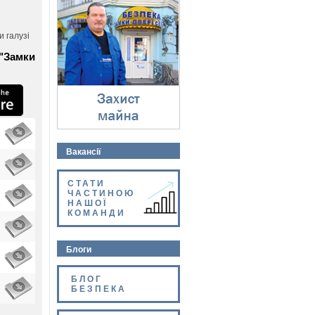
Захист майна
⇓
 галузі
 "Замки
Вакансії
СТАТИ
ЧАСТИНОЮ
НАШОЇ
КОМАНДИ
Блоги
БЛОГ
БЕЗПЕКА