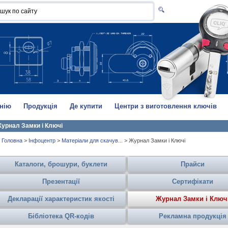
нію
Продукція
Де купити
Центри з виготовлення ключів
урнал Замки і Ключі
Головна
>
Інфоцентр
>
Матеріали для скачув...
>
Журнал Замки і Ключі
Каталоги, брошури, буклети
Прайси
Презентації
Сертифікати
Декларації характеристик якості
Журнал Замки і Ключ
Бібліотека QR-кодів
Рекламна продукція