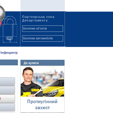
Партнерська зона
Департаменту:
Безпеки об’єктів
Безпеки автомобілів
Інфоцентр
Де купити
Протиугінний захист
⇓
і