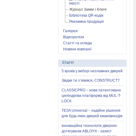
якості
Журнал Замки і Ключі
Бібліотека QR-кодів
Рекламна продукція
Галерея
Відеорелізи
Статті та огляди
Новини компанії
Статті
5 кроків у виборі незламних дверей
Звідки ти з’явився, CONSTRUCT?
CLASSICPRO – нова патентована
циліндрова платформа від MUL-T-
LOCK
TESA Universal – надійне рішення
для будь-яких дверей еваковиходів
Інноваційна технологія дверних
дотягувачів ABLOY® - захист