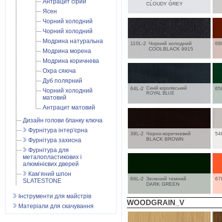
Антрацит сірий
CLOUDY GREY
Ясен
Чорний холодний
Чорний холодний
Модрина натуральна
110L-2
Чорний холодний
68
COOLBLACK 9915
Модрина морена
Модрина коричнева
Охра сяюча
Дуб полярний
64L-2
Синій королівський
65
Чорний холодний
ROYAL BLUE
матовий
Антрацит матовий
Дизайн голови бланку ключа
Фурнітура інтер'єрна
39L-2
Чорно-коричневий
54
BLACK BROWN
Фурнітура захисна
Фурнітура для
металопластикових і
алюмінієвих дверей
Кам’яний шпон
66L-2
Зелений темний
67
SLATESTONE
DARK GREEN
Інструменти для майстрів
WOODGRAIN_V
Матеріали для скачування