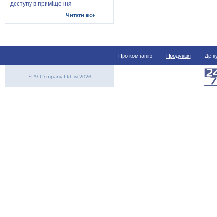
доступу в приміщення
Читати все
Про компанію
|
Продукція
|
Де к
SPV Company Ltd. © 2026