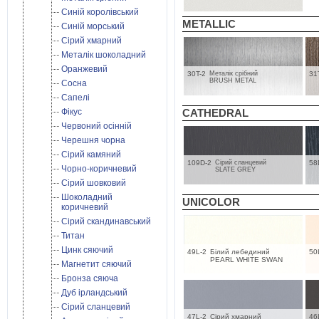
Синій королівський
METALLIC
Синій морський
Сірий хмарний
Металік шоколадний
Оранжевий
30T-2
Металік срібний
31
BRUSH METAL
Сосна
Сапелі
Фікус
CATHEDRAL
Червоний осінній
Черешня чорна
Сірий камяний
109D-2
Cірий сланцевий
58
Чорно-коричневий
SLATE GREY
Сірий шовковий
Шоколадний
UNICOLOR
коричневий
Сірий скандинавський
Титан
Цинк сяючий
49L-2
Білий лебединий
50
PEARL WHITE SWAN
Магнетит сяючий
Бронза сяюча
Дуб ірландський
Cірий сланцевий
47L-2
Сірий хмарний
46