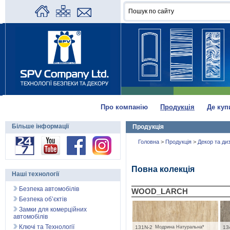
Про компанію
Продукція
Де куп
Більше інформації
Продукція
Головна
>
Продукція
>
Декор та ди
Повна колекція
Наші технології
Безпека автомобілів
WOOD_LARCH
Безпека об’єктів
Замки для комерційних
автомобілів
Ключі та Технології
131N-2
Модрина Натуральна*
13