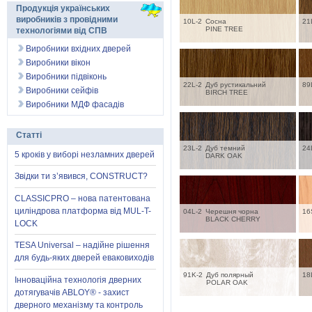
Продукція українських
виробників з провідними
10L-2
Сосна
21
PINE TREE
технологіями від СПВ
Виробники вхідних дверей
Виробники вікон
Виробники підвіконь
22L-2
Дуб рустикальний
89
Виробники сейфів
BIRCH TREE
Виробники МДФ фасадів
Статті
23L-2
Дуб темний
24
5 кроків у виборі незламних дверей
DARK OAK
Звідки ти з’явився, CONSTRUCT?
CLASSICPRO – нова патентована
циліндрова платформа від MUL-T-
04L-2
Черешня чорна
16
BLACK СHERRY
LOCK
TESA Universal – надійне рішення
для будь-яких дверей еваковиходів
91K-2
Дуб полярный
18
Інноваційна технологія дверних
POLAR OAK
дотягувачів ABLOY® - захист
дверного механізму та контроль