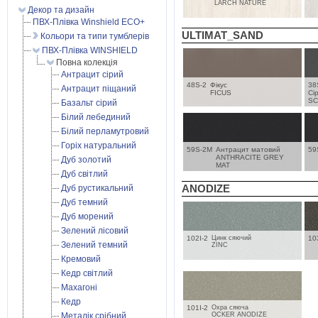
LARCH NATURE
Декор та дизайн
ПВХ-Плівка Winshield ECO+
ULTIMAT_SAND
Кольори та типи тумблерів
ПВХ-Плівка WINSHIELD
Повна колекція
Антрацит сірий
48S-2
Фікус
38
Антрацит піщаний
FICUS
Сі
SC
Базальт сірий
Білий лебединий
Білий перламутровий
Горіх натуральний
59S-2M
Антрацит матовий
59
ANTHRACITE GREY
Дуб золотий
MAT
Дуб світлий
ANODIZE
Дуб рустикальний
Дуб темний
Дуб морений
Зелений лісовий
102I-2
Цинк сяючий
10
Зелений темний
ZINC
Кремовий
Кедр світлий
Махагоні
Кедр
101I-2
Охра сяюча
Металік срібний
OCKER ANODIZE