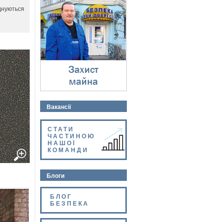
Захист майна
днуються
⇓
Вакансії
СТАТИ
ЧАСТИНОЮ
НАШОЇ
КОМАНДИ
Блоги
БЛОГ
БЕЗПЕКА