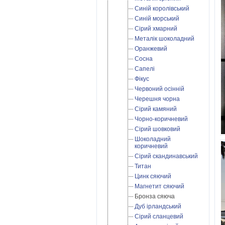
Синій королівський
Синій морський
Сірий хмарний
Металік шоколадний
Оранжевий
Сосна
Сапелі
Фікус
Червоний осінній
Черешня чорна
Сірий камяний
Чорно-коричневий
Сірий шовковий
Шоколадний
коричневий
Сірий скандинавський
Титан
Цинк сяючий
Магнетит сяючий
Бронза сяюча
Дуб ірландський
Cірий сланцевий