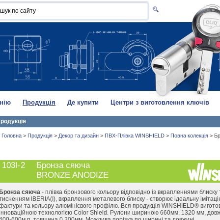
нію
Продукція
Де купити
Центри з виготовлення ключів
родукція
Головна
>
Продукція
>
Декор та дизайн
>
ПВХ-Плівка WINSHIELD
>
Повна колекція
>
Бр
103I-2
Бронза сяюча
BRONZE ANODIZE
Бронза сяюча
- плівка бронзового кольору відповідно із вкрапленнями блиску 
тисненням IBERIA(I), вкраплення металевого блиску - створює ідеальну імітац
фактури та кольору алюмінієвого профілю. Вся продукція WINSHIELD® вигото
інноваційною технологією Color Shield. Рулони шириною 660мм, 1320 мм, до
400-600м.п, товщина 0,200мм. Можлива порізка по ширині та довжині.