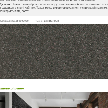
Дизайн:
Плівка темно бронзового кольору з металічним блиском ідеально поє
з фасадом у стилі хай-тек. Також може використовуватися у стилях мінімалізм,
конструктивізм, лофт.
Артикул: 361850000089
Тиснення: IBERIA(I)
отове рішення