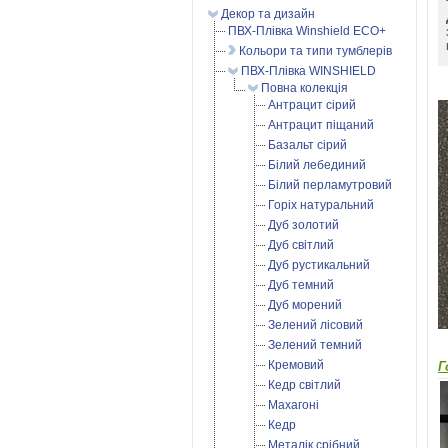
Декор та дизайн
ПВХ-Плівка Winshield ECO+
Кольори та типи тумблерів
ПВХ-Плівка WINSHIELD
Повна колекція
Антрацит сірий
Антрацит піщаний
Базальт сірий
Білий лебединий
Білий перламутровий
Горіх натуральний
Дуб золотий
Дуб світлий
Дуб рустикальний
Дуб темний
Дуб морений
Зелений лісовий
Зелений темний
Кремовий
Г
Кедр світлий
Махагоні
Кедр
Металік срібний