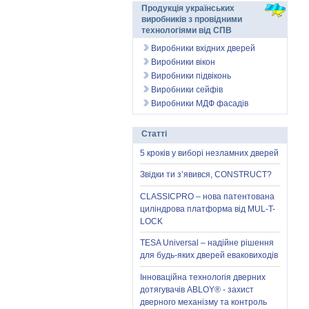
Продукція українських
виробників з провідними
технологіями від СПВ
Виробники вхідних дверей
Виробники вікон
Виробники підвіконь
Виробники сейфів
Виробники МДФ фасадів
Статті
5 кроків у виборі незламних дверей
Звідки ти з’явився, CONSTRUCT?
CLASSICPRO – нова патентована
циліндрова платформа від MUL-T-
LOCK
TESA Universal – надійне рішення
для будь-яких дверей еваковиходів
Інноваційна технологія дверних
дотягувачів ABLOY® - захист
дверного механізму та контроль