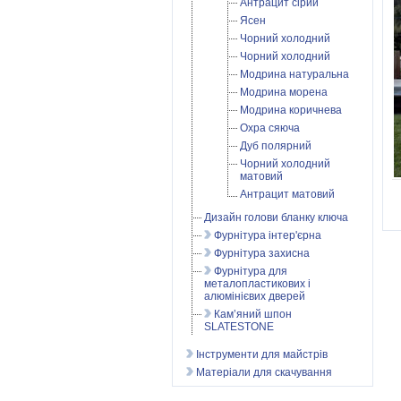
Антрацит сірий
Ясен
Чорний холодний
Чорний холодний
Модрина натуральна
Модрина морена
Модрина коричнева
Охра сяюча
Дуб полярний
Чорний холодний
матовий
Антрацит матовий
Дизайн голови бланку ключа
Фурнітура інтер'єрна
Фурнітура захисна
Фурнітура для
металопластикових і
алюмінієвих дверей
Кам’яний шпон
SLATESTONE
Інструменти для майстрів
Матеріали для скачування