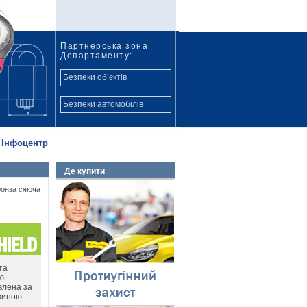
Партнерська зона
Департаменту:
Безпеки об’єктів
Безпеки автомобілів
Інфоцентр
Де купити
Протиугінний захист
онза сяюча
⇓
та
ію
влена за
вжиною