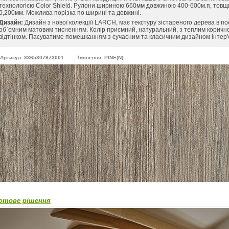
технологією Color Shield. Рулони шириною 660мм довжиною 400-600м.п, тов
0,200мм. Можлива порізка по ширині та довжині.
Дизайн:
Дизайн з нової колекціїї LARCH, має текстуру зістареного дерева в по
об`ємним матовим тисненням. Колір приємний, натуральний, з теплим коричн
відтінком. Пасуватиме помешканням з сучасним та класичним дизайном інтер'
Артикул: 3365307973001
Тиснення: PINE(N)
отове рішення