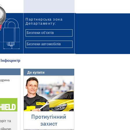
Партнерська зона
Департаменту:
Безпеки об’єктів
Безпеки автомобілів
Інфоцентр
Де купити
Протиугінний захист
одрина
⇓
оріт та
ційною