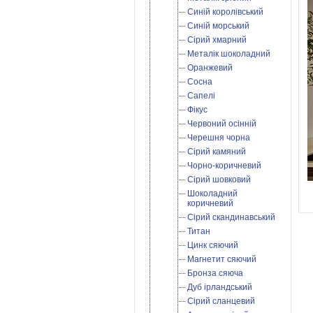
Синій королівський
Синій морський
Сірий хмарний
Металік шоколадний
Оранжевий
Сосна
Сапелі
Фікус
Червоний осінній
Черешня чорна
Сірий камяний
Чорно-коричневий
Сірий шовковий
Шоколадний
коричневий
Сірий скандинавський
Титан
Цинк сяючий
Магнетит сяючий
Бронза сяюча
Дуб ірландський
Cірий сланцевий