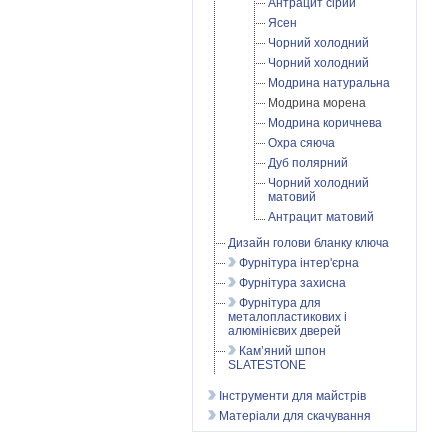
Антрацит сірий
Ясен
Чорний холодний
Чорний холодний
Модрина натуральна
Модрина морена
Модрина коричнева
Охра сяюча
Дуб полярний
Чорний холодний
матовий
Антрацит матовий
Дизайн голови бланку ключа
Фурнітура інтер'єрна
Фурнітура захисна
Фурнітура для
металопластикових і
алюмінієвих дверей
Кам’яний шпон
SLATESTONE
Інструменти для майстрів
Матеріали для скачування