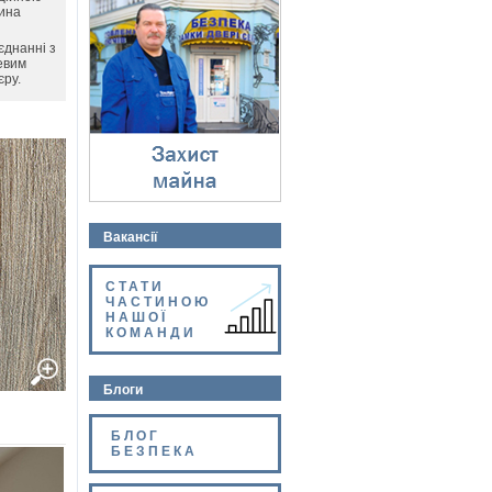
Захист майна
щина
⇓
єднанні з
евим
єру.
Вакансії
СТАТИ
ЧАСТИНОЮ
НАШОЇ
КОМАНДИ
Блоги
БЛОГ
БЕЗПЕКА