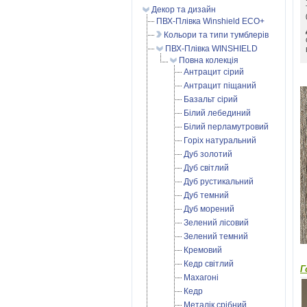
Декор та дизайн
ПВХ-Плівка Winshield ECO+
Кольори та типи тумблерів
ПВХ-Плівка WINSHIELD
Повна колекція
Антрацит сірий
Антрацит піщаний
Базальт сірий
Білий лебединий
Білий перламутровий
Горіх натуральний
Дуб золотий
Дуб світлий
Дуб рустикальний
Дуб темний
Дуб морений
Зелений лісовий
Зелений темний
Кремовий
Кедр світлий
Г
Махагоні
Кедр
Металік срібний