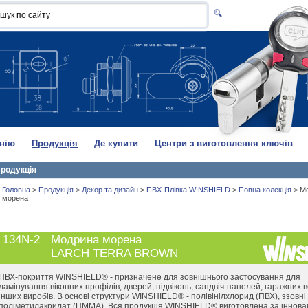
нію
Продукція
Де купити
Центри з виготовлення ключів
родукція
Головна
>
Продукція
>
Декор та дизайн
>
ПВХ-Плівка WINSHIELD
>
Повна колекція
>
М
морена
134N-2
Модрина морена
LARCH TERRA BROWN
ПВХ-покриття WINSHIELD® - призначене для зовнішнього застосування для
ламінування віконних профілів, дверей, підвіконь, сандвіч-панелей, гаражних в
інших виробів. В основі структури WINSHIELD® - полівінілхлорид (ПВХ), ззовні
поліметилакрилат (ПММА). Вся продукція WINSHIELD® виготовлена за іннова