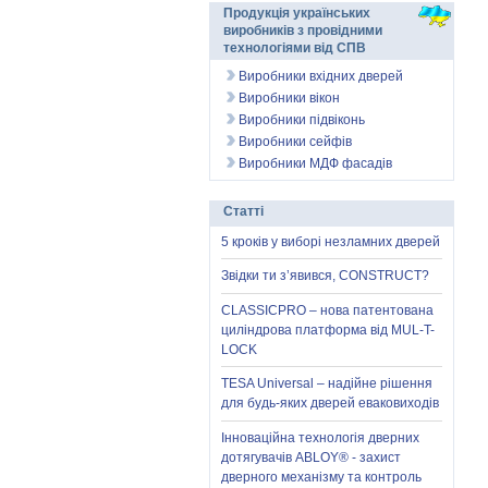
Продукція українських
виробників з провідними
технологіями від СПВ
Виробники вхідних дверей
Виробники вікон
Виробники підвіконь
Виробники сейфів
Виробники МДФ фасадів
Статті
5 кроків у виборі незламних дверей
Звідки ти з’явився, CONSTRUCT?
CLASSICPRO – нова патентована
циліндрова платформа від MUL-T-
LOCK
TESA Universal – надійне рішення
для будь-яких дверей еваковиходів
Інноваційна технологія дверних
дотягувачів ABLOY® - захист
дверного механізму та контроль