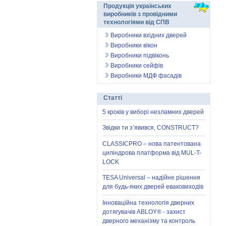
Продукція українських
виробників з провідними
технологіями від СПВ
Виробники вхідних дверей
Виробники вікон
Виробники підвіконь
Виробники сейфів
Виробники МДФ фасадів
Статті
5 кроків у виборі незламних дверей
Звідки ти з’явився, CONSTRUCT?
CLASSICPRO – нова патентована
циліндрова платформа від MUL-T-
LOCK
TESA Universal – надійне рішення
для будь-яких дверей еваковиходів
Інноваційна технологія дверних
дотягувачів ABLOY® - захист
дверного механізму та контроль