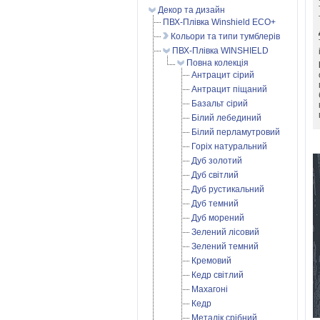
Декор та дизайн
ПВХ-Плівка Winshield ECO+
Кольори та типи тумблерів
ПВХ-Плівка WINSHIELD
Повна колекція
Антрацит сірий
Антрацит піщаний
Базальт сірий
Білий лебединий
Білий перламутровий
Горіх натуральний
Дуб золотий
Дуб світлий
Дуб рустикальний
Дуб темний
Дуб морений
Зелений лісовий
Зелений темний
Кремовий
Кедр світлий
Махагоні
Кедр
Металік срібний