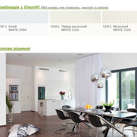
омбінація з Vinorit®
ПВХ-плівка для підвіконь, дверей та меблів
05P-1
Білий
51M-1
Тімбер молочний
51R-1
Молочний
WHITE 2084
WHITE 2116
WHITE 2116
отове рішення