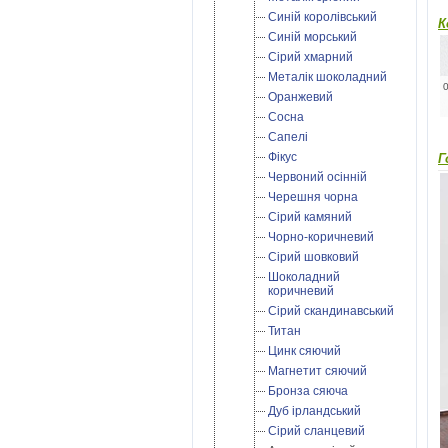
Синій королівський
К
Синій морський
Сірий хмарний
Металік шоколадний
Оранжевий
Сосна
Сапелі
Фікус
Г
Червоний осінній
Черешня чорна
Сірий камяний
Чорно-коричневий
Сірий шовковий
Шоколадний
коричневий
Сірий скандинавський
Титан
Цинк сяючий
Магнетит сяючий
Бронза сяюча
Дуб ірландський
Cірий сланцевий