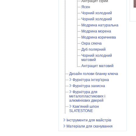
Антрацит сірий
Ясен
Чорний холодний
Чорний холодний
Модрина натуральна
Модрина морена
Модрина коричнева
Охра сяюча
Дуб полярний
Чорний холодний
матовий
Антрацит матовий
Дизайн голови бланку ключа
Фурнітура інтер'єрна
Фурнітура захисна
Фурнітура для
металопластикових і
алюмінієвих дверей
Кам’яний шпон
SLATESTONE
Інструменти для майстрів
Матеріали для скачування