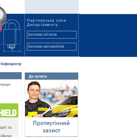
Партнерська зона
Департаменту:
Безпеки об’єктів
Безпеки автомобілів
Інфоцентр
Де купити
Протиугінний захист
трацит
⇓
оріт та
ційною