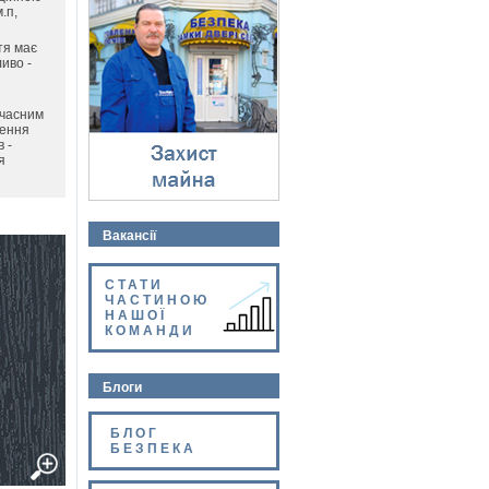
Захист майна
.п,
⇓
тя має
иво -
учасним
лення
 -
я
Вакансії
СТАТИ
ЧАСТИНОЮ
НАШОЇ
КОМАНДИ
Блоги
БЛОГ
БЕЗПЕКА