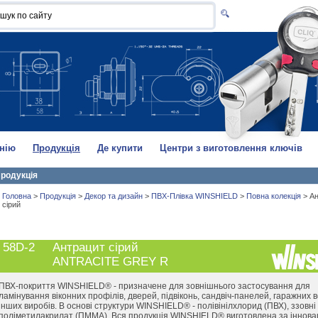
нію
Продукція
Де купити
Центри з виготовлення ключів
родукція
Головна
>
Продукція
>
Декор та дизайн
>
ПВХ-Плівка WINSHIELD
>
Повна колекція
>
Ан
сірий
58D-2
Антрацит сірий
ANTRACITE GREY R
ПВХ-покриття WINSHIELD® - призначене для зовнішнього застосування для
ламінування віконних профілів, дверей, підвіконь, сандвіч-панелей, гаражних в
інших виробів. В основі структури WINSHIELD® - полівінілхлорид (ПВХ), ззовні
поліметилакрилат (ПММА). Вся продукція WINSHIELD® виготовлена за іннова