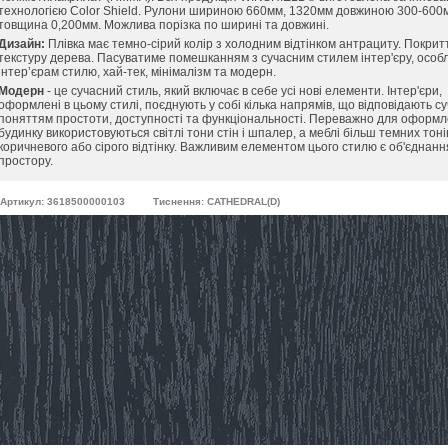
технологією Color Shield. Рулони шириною 660мм, 1320мм довжиною 300-600м
товщина 0,200мм. Можлива порізка по ширині та довжині.
Дизайн:
Плівка має темно-сірий колір з холодним відтінком антрациту. Покрит
текстуру дерева. Пасуватиме помешканням з сучасним стилем інтер'єру, особл
інтер’єрам стилю, хай-тек, мінімалізм та модерн.
Модерн
- це сучасний стиль, який включає в себе усі нові елементи. Інтер'єри,
оформлені в цьому стилі, поєднують у собі кілька напрямів, що відповідають с
поняттям простоти, доступності та функціональності. Переважно для оформ
будинку використовуються світлі тони стін і шпалер, а меблі більш темних тонів
коричневого або сірого відтінку. Важливим елементом цього стилю є об'єднанн
простору.
Артикул: 3618500000103
Тиснення: CATHEDRAL(D)