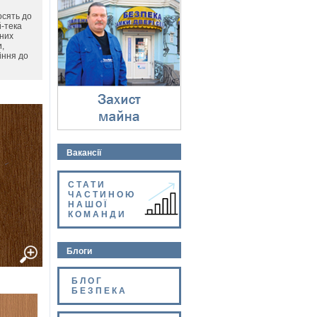
Захист майна
осять до
⇓
й-тека
йних
,
іння до
Вакансії
СТАТИ
ЧАСТИНОЮ
НАШОЇ
КОМАНДИ
Блоги
БЛОГ
БЕЗПЕКА