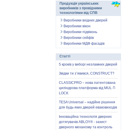
Продукція українських
виробників з провідними
технологіями від СПВ
Виробники вхідних дверей
Виробники вікон
Виробники підвіконь
Виробники сейфів
Виробники МДФ фасадів
Статті
5 кроків у виборі незламних дверей
Звідки ти з’явився, CONSTRUCT?
CLASSICPRO – нова патентована
циліндрова платформа від MUL-T-
LOCK
TESA Universal – надійне рішення
для будь-яких дверей еваковиходів
Інноваційна технологія дверних
дотягувачів ABLOY® - захист
дверного механізму та контроль