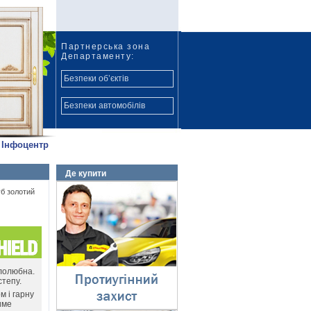
Партнерська зона
Департаменту:
Безпеки об’єктів
Безпеки автомобілів
Інфоцентр
Де купити
Протиугінний захист
б золотий
⇓
тлолюбна.
степу.
м і гарну
име