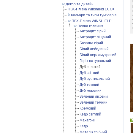
Декор та дизайн
ПВХ-Плівка Winshield ECO+
Кольори та типи тумблерів
ПВХ-Плівка WINSHIELD
Повна колекція
Антрацит сірий
Антрацит піщаний
Базальт сірий
Білий лебединий
Білий перламутровий
Горіх натуральний
Дуб золотий
Дуб світлий
Дуб рустикальний
Дуб темний
Дуб морений
Зелений лісовий
Зелений темний
Кремовий
Кедр світлий
К
Махагоні
Кедр
Металік срібний