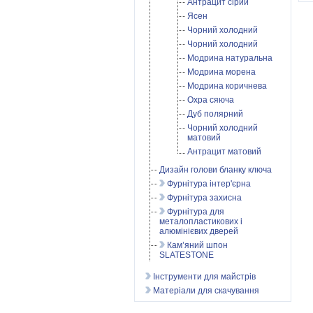
Антрацит сірий
Ясен
Чорний холодний
Чорний холодний
Модрина натуральна
Модрина морена
Модрина коричнева
Охра сяюча
Дуб полярний
Чорний холодний
матовий
Антрацит матовий
Дизайн голови бланку ключа
Фурнітура інтер'єрна
Фурнітура захисна
Фурнітура для
металопластикових і
алюмінієвих дверей
Кам’яний шпон
SLATESTONE
Інструменти для майстрів
Матеріали для скачування