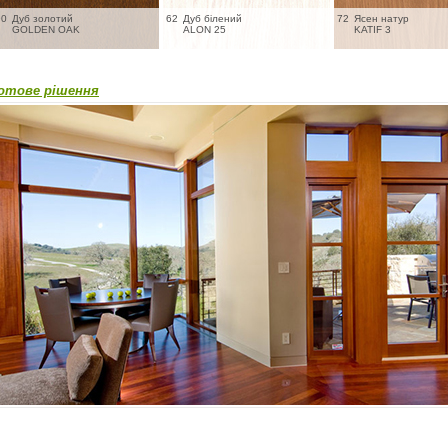
90
Дуб золотий
62
Дуб білений
72
Ясен натур
GOLDEN OAK
ALON 25
KATIF 3
отове рішення