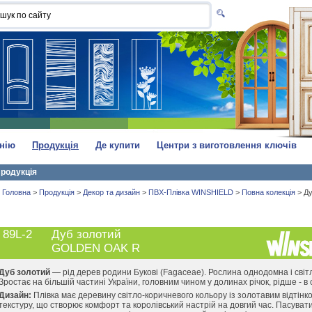
нію
Продукція
Де купити
Центри з виготовлення ключів
родукція
Головна
>
Продукція
>
Декор та дизайн
>
ПВХ-Плівка WINSHIELD
>
Повна колекція
>
Ду
89L-2
Дуб золотий
GOLDEN OAK R
Дуб золотий
— рід дерев родини Букові (Fagaceae). Рослина однодомна і сві
Зростає на більшій частині України, головним чином у долинах річок, рідше - в 
Дизайн:
Плівка має деревину світло-коричневого кольору із золотавим відтінко
текстуру, що створює комфорт та королівський настрій на довгий час. Пасуват