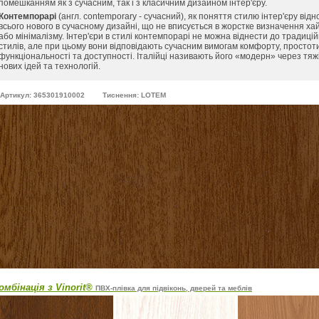
помешканням як з сучасним, так і з класичним дизайном інтер'єру.
Контемпорарі
(англ. contemporary - сучасний), як поняття стилю інтер'єру відн
всього нового в сучасному дизайні, що не вписується в жорстке визначення ха
або мінімалізму. Інтер'єри в стилі контемпорарі не можна віднести до традиці
стилів, але при цьому вони відповідають сучасним вимогам комфорту, простоти
функціональності та доступності. Італійці називають його «модерн» через тяж
нових ідей та технологій.
Артикул: 365301910002
Тиснення: LOTEM
омбінація з Vinorit®
ПВХ-плівка для підвіконь, дверей та меблів