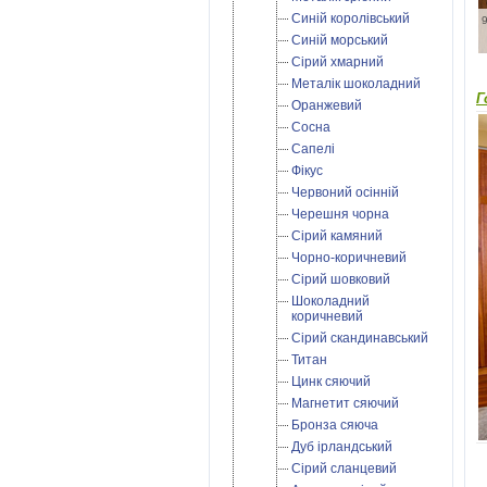
Синій королівський
Синій морський
Сірий хмарний
Металік шоколадний
Г
Оранжевий
Сосна
Сапелі
Фікус
Червоний осінній
Черешня чорна
Сірий камяний
Чорно-коричневий
Сірий шовковий
Шоколадний
коричневий
Сірий скандинавський
Титан
Цинк сяючий
Магнетит сяючий
Бронза сяюча
Дуб ірландський
Cірий сланцевий