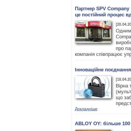
Партнер SPV Company 
це постійний процес в
[20.04.2
Одним 
Compan
вироб
про па
компанія співпрацює уп
Інноваційне поєднання
[18.04.2
Вірна
(мульт
що заб
предст
Докладніше
ABLOY OY: більше 100 