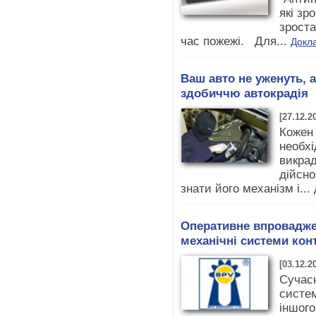
які зр
зрост
час пожежі. Для...
Докл
Ваш авто не уженуть, 
здобиччю автокрадія
[27.12.2
Кожен
необхі
викра
дійсно
знати його механізм і...
Оперативне впровадже
механічні системи ко
[03.12.2
Сучас
систем
іншого