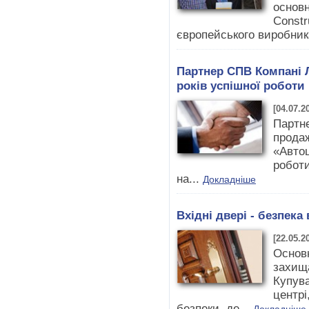
основн
Constr
європейського виробник
Партнер СПВ Компані Л
років успішної роботи
[04.07.2
Партне
продаж
«Автоц
роботи
на...
Докладніше
Вхідні двері - безпека
[22.05.2
Основн
захища
Купува
центрі
безпеки, де...