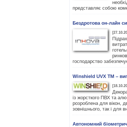
необхі
представляє собою коме
Бездротова он-лайн с
[27.10.2
Підра
витрат
готель
ринков
господарство забезпечує
Winshield UVX TM – ви
[18.10.2
Декора
із жорсткого ПВХ та ал
розроблена для вікон, д
зовнішнього, так і для в
Автономний біометрич