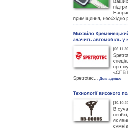
Ваших 
підтри
Наприк
приміщення, необхідно р
Михайло Кременецький:
значить автомобіль у 
[06.11.2
Spetro
спеціа
протиу
«СПВ 
Spetrotec...
Докладніше
Технології високого п
[10.10.2
В суча
необхі
як яви
сумнів