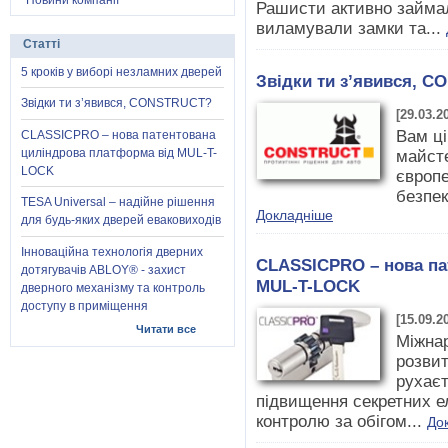
Новини компанії
Рашисти активно займал
виламували замки та...
Статті
5 кроків у виборі незламних дверей
Звідки ти з’явився, 
Звідки ти з’явився, CONSTRUCT?
[29.03.2
Вам ці
CLASSICPRO – нова патентована
циліндрова платформа від MUL-T-
майсте
LOCK
європе
безпек
TESA Universal – надійне рішення
Докладніше
для будь-яких дверей еваковиходів
Інноваційна технологія дверних
CLASSICPRO – нова па
дотягувачів ABLOY® - захист
MUL-T-LOCK
дверного механізму та контроль
доступу в приміщення
[15.09.2
Читати все
Міжнар
розвит
рухаєт
підвищення секретних еле
контролю за обігом...
До