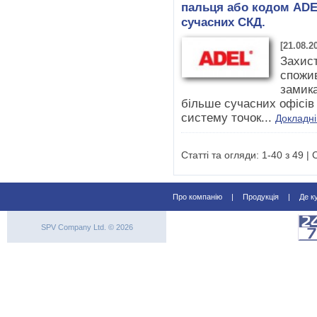
пальця або кодом ADEL
сучасних СКД.
[21.08.2
Захист
спожи
замика
більше сучасних офісі
систему точок...
Докладн
Статті та огляди: 1-40 з 49 | 
Про компанію
|
Продукція
|
Де к
SPV Company Ltd. © 2026