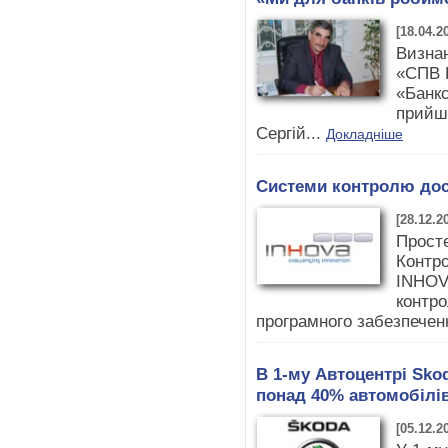
[18.04.2
Визнан
«СПВ К
«Банкс
прийш
Сергій...
Докладніше
Системи контролю дос
[28.12.2
Просте
Контро
INHOVA
контро
програмного забезпеченн
В 1-му Автоцентрі Sk
понад 40% автомобілі
[05.12.2