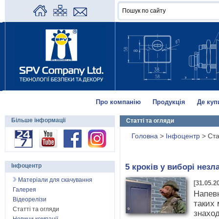
Про компанію
Продукція
Де куп
Більше інформації
Статті та огляди
Головна
>
Інфоцентр
>
Ста
5 кроків у виборі нез
Інфоцентр
Матеріали для скачування
[31.05.2
Галерея
Напевн
Відеорелізи
таких 
Статті та огляди
знахо