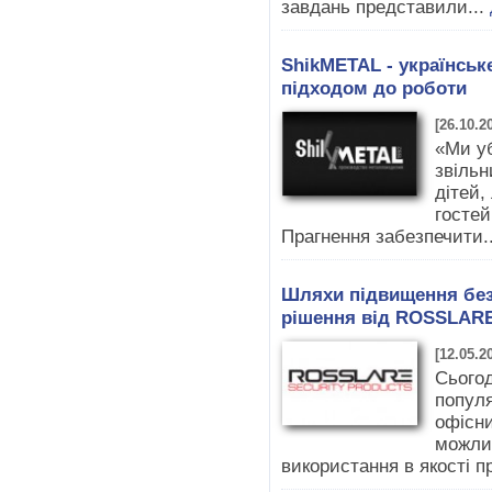
завдань представили...
ShikMETAL - українськ
підходом до роботи
[26.10.2
«Ми у
звільн
дітей,
гостей
Прагнення забезпечити.
Шляхи підвищення без
рішення від ROSSLAR
[12.05.2
Сьогод
популя
офісни
можлив
використання в якості пр