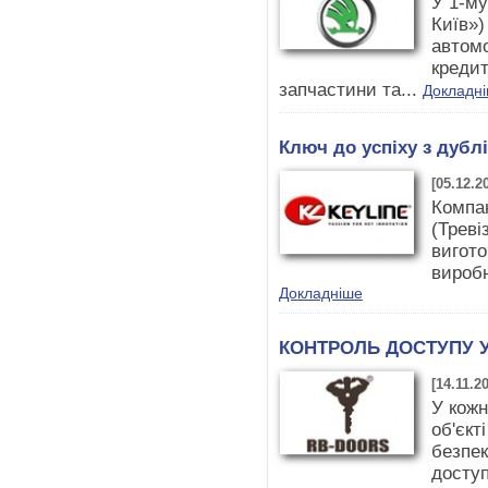
У 1-м
Київ»
автом
кредит
запчастини та...
Докладн
Ключ до успіху з дублі
[05.12.2
Компан
(Треві
вигото
виробн
Докладніше
КОНТРОЛЬ ДОСТУПУ У
[14.11.2
У кож
об'єкт
безпе
доступ