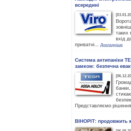
всередині
[03.01.2
Ворота
зовніш
таких 
вхід д
приватні...
Докладніше
Система антипаніки T
замком: безпечна евак
[06.12.2
Громад
банки,
стика
безпек
Представляємо рішення,
ВІНОРІТ: продовжить 
[06.05.2