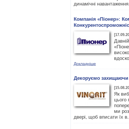
динамічні навантаження,
Компанія «Піонер»: Ком
Конкурентоспроможніс
[17.09.2
Давній
«Піоне
високо
вдоско
Докладніше
Декоруємо захищаючи
[15.08.2
Як виб
цього 
попере
ми роз
двері, щоб вписати їх в.