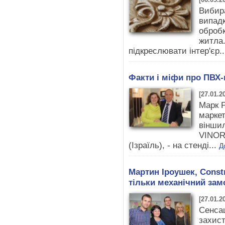
Вибира
випадк
обробк
житла.
підкреслювати інтер'єр.
Факти і міфи про ПВХ-
[27.01.2
Марк Р
марке
віншил
VINORI
(Ізраїль), - на стенді...
Д
Мартин Іроушек, Constr
тільки механічний зам
[27.01.2
Сенсац
захист