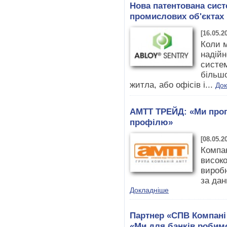
Нова патентована сист
промислових об'єктах
[16.05.2
Коли 
надійн
систем
більшо
житла, або офісів і...
До
АМТТ ТРЕЙД: «Ми проп
профілю»
[08.05.2
Компа
високо
вироб
за да
Докладніше
Партнер «СПВ Компані
«Ми для банків робимо