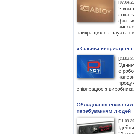
[07.04.2
З ком
співпр
фінськ
високо
найкращих експлуатацій
«Красива неприступніс
[23.03.2
Одним
є робо
наповн
продук
співпрацює з виробника
Обладнання еваковиход
перебуванням людей
[11.03.2
Ідейни
"Антип