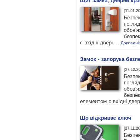
Щит замка, дверей кра
[11.01.2
Безпек
погляд
обов'я
безпек
є вхідні двері....
Докладні
Замок - запорука безп
[27.12.2
Безпек
погляд
обов'я
безпек
елементом є вхідні двері
Що відкриває ключ
[27.11.2
Безпек