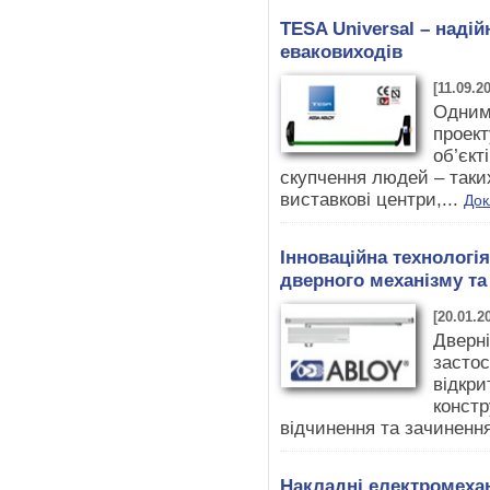
TESA Universal – наді
еваковиходів
[11.09.2
Одним
проект
об’єкт
скупчення людей – таких
виставкові центри,...
Док
Інноваційна технологі
дверного механізму та
[20.01.2
Дверні
засто
відкри
констр
відчинення та зачинення
Накладні електромехан