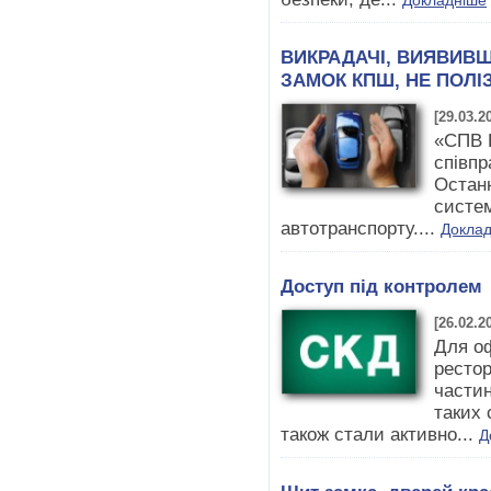
Докладніше
ВИКРАДАЧІ, ВИЯВИВШ
ЗАМОК КПШ, НЕ ПОЛІ
[29.03.2
«СПВ К
співпр
Останн
систем
автотранспорту....
Докла
Доступ під контролем
[26.02.2
Для оф
рестор
части
таких 
також стали активно...
Д