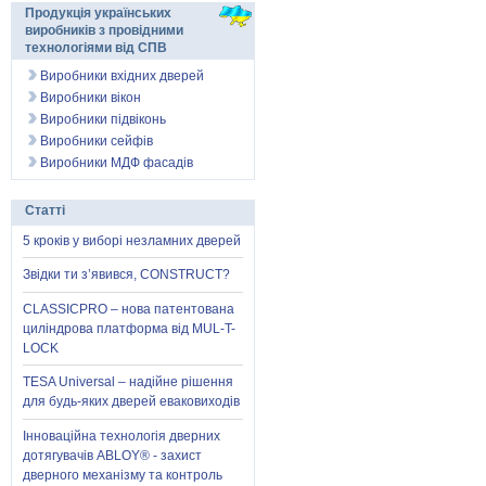
Продукція українських
виробників з провідними
технологіями від СПВ
Виробники вхідних дверей
Виробники вікон
Виробники підвіконь
Виробники сейфів
Виробники МДФ фасадів
Статті
5 кроків у виборі незламних дверей
Звідки ти з’явився, CONSTRUCT?
CLASSICPRO – нова патентована
циліндрова платформа від MUL-T-
LOCK
TESA Universal – надійне рішення
для будь-яких дверей еваковиходів
Інноваційна технологія дверних
дотягувачів ABLOY® - захист
дверного механізму та контроль