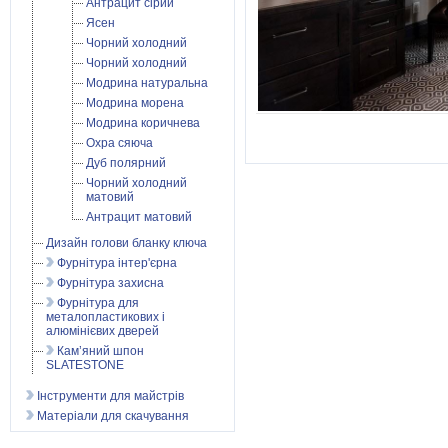
Антрацит сірий
Ясен
Чорний холодний
Чорний холодний
Модрина натуральна
Модрина морена
Модрина коричнева
Охра сяюча
Дуб полярний
Чорний холодний
матовий
Антрацит матовий
Дизайн голови бланку ключа
Фурнітура інтер'єрна
Фурнітура захисна
Фурнітура для
металопластикових і
алюмінієвих дверей
Кам’яний шпон
SLATESTONE
Інструменти для майстрів
Матеріали для скачування