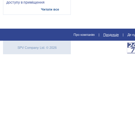
доступу в приміщення
Читати все
Про компанію
|
Продукція
|
Де к
SPV Company Ltd. © 2026