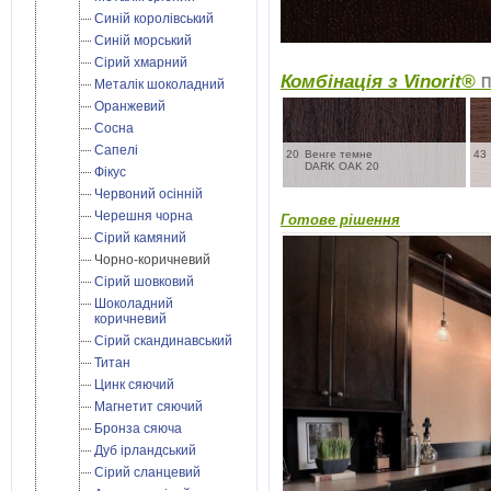
Синій королівський
Синій морський
Сірий хмарний
Комбінація з Vinorit®
П
Металік шоколадний
Оранжевий
Сосна
Сапелі
20
Венге темне
43
DARK OAK 20
Фікус
Червоний осінній
Черешня чорна
Готове рішення
Сірий камяний
Чорно-коричневий
Сірий шовковий
Шоколадний
коричневий
Сірий скандинавський
Титан
Цинк сяючий
Магнетит сяючий
Бронза сяюча
Дуб ірландський
Cірий сланцевий