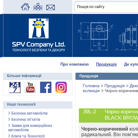
Про компанію
Продукція
Де куп
Більше інформації
Продукція
Головна
>
Продукція
>
Дек
колекція
>
Чорно-коричнев
Наші технології
39L-2
Чорно-коричн
Безпека автомобілів
BLACK BRO
Безпека об’єктів
Замки для комерційних
Чорно-коричневий
колі
автомобілів
радикальний. Він пом’я
Ключі та Технології