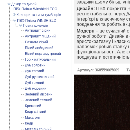
завдяки цьому більш уні
Декор та дизайн
Дизайн:
ПВХ-покриття Ч
ПВХ-Плівка Winshield ECO+
респектабельно, передб
Кольори та типи тумблерів
інтер’єрі в класичному с
ПВХ-Плівка WINSHIELD
поєднання та робить акц
Повна колекція
Антрацит сірий
Модерн
– це сучасний с
ручної роботи. Дизайн в
Антрацит піщаний
аристократизму і класик
Базальт сірий
напрямок робив ставку н
Білий лебединий
функціональності. Але 
Білий перламутровий
поєднувати естетичність 
Горіх натуральний
Дуб золотий
Артикул: 368559005009
Т
Дуб світлий
Дуб рустикальний
Дуб темний
Дуб морений
Зелений лісовий
Зелений темний
Кремовий
Кедр світлий
Махагоні
Кедр
Металік срібний