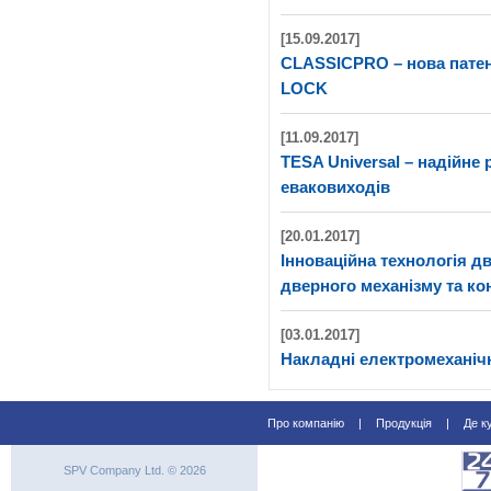
[15.09.2017]
CLASSICPRO – нова патен
LOCK
[11.09.2017]
TESA Universal – надійне
еваковиходів
[20.01.2017]
Інноваційна технологія д
дверного механізму та к
[03.01.2017]
Накладні електромеханічн
Про компанію
|
Продукція
|
Де к
SPV Company Ltd. © 2026