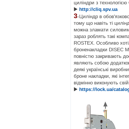
циліндри з технологією
▶️
http://cliq.spv.ua
3
-Циліндр в обов'язков
тому що навіть ті цилін
можна зламати силовим
зараз роблять такі компа
ROSTEX. Особливо хотіл
броненакладки DISEC MA
повністю закривають до
являють собою додатков
деякі українські виробн
броне накладки, які інте
відмінно виконують свій
▶️
https://lock.ua/catalo