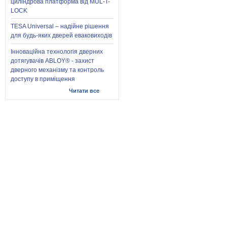
циліндрова платформа від MUL-T-
LOCK
TESA Universal – надійне рішення
для будь-яких дверей еваковиходів
Інноваційна технологія дверних
дотягувачів ABLOY® - захист
дверного механізму та контроль
доступу в приміщення
Читати все