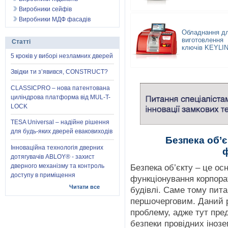
Виробники сейфів
Виробники МДФ фасадів
Обладнання д
виготовлення
Статті
ключів KEYLI
5 кроків у виборі незламних дверей
Звідки ти з’явився, CONSTRUCT?
CLASSICPRO – нова патентована
циліндрова платформа від MUL-T-
LOCK
TESA Universal – надійне рішення
для будь-яких дверей еваковиходів
Безпека об’є
Інноваційна технологія дверних
дотягувачів ABLOY® - захист
дверного механізму та контроль
Безпека об’єкту – це ос
доступу в приміщення
функціонування корпора
Читати все
будівлі. Саме тому пит
першочерговим. Даний 
проблему, адже тут пре
безпеки провідних інозе