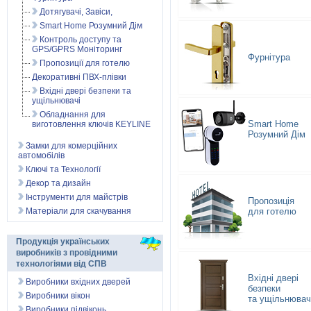
Дотягувачі, Завіси,
Smart Home Розумний Дім
Контроль доступу та
GPS/GPRS Моніторинг
Фурнітура
Пропозиції для готелю
Декоративні ПВХ-плівки
Вхідні двері безпеки та
ущільнювачі
Обладнання для
Smart Home
виготовлення ключів KEYLINE
Розумний Дім
Замки для комерційних
автомобілів
Ключі та Технології
Декор та дизайн
Інструменти для майстрів
Пропозиція
Матеріали для скачування
для готелю
Продукція українських
виробників з провідними
технологіями від СПВ
Вхідні двері
Виробники вхідних дверей
безпеки
Виробники вікон
та ущільнювач
Виробники підвіконь