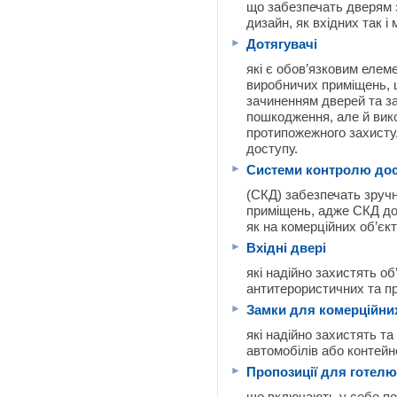
що забезпечать дверям з
дизайн, як вхідних так і
►
Дотягувачі
які є обов’язковим елеме
виробничих приміщень, ц
зачиненням дверей та за
пошкодження, але й вик
протипожежного захисту
доступу.
►
Системи контролю дос
(СКД) забезпечать зручн
приміщень, адже СКД до
як на комерційних об’єкт
►
Вхідні двері
які надійно захистять об
антитерористичних та п
►
Замки для комерційни
які надійно захистять т
автомобілів або контейн
►
Пропозиції для готелю
що включають у себе по