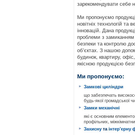
зарекомендувати себе н
Ми пропонуємо продукці
новітніх технологій та 
інновацій. Дана продук
проблеми з замиканням 
безпеки та контролю до
об’єктах. З нашою допо
будинок, квартиру, офі
якісною продукцією без
Ми пропонуємо:
►
Замкові циліндри
що забезпечать високосе
будь-якої громадської чи
►
Замки механічні
які є основним елементо
профільних, міжкімнатн
►
Захисну
та
інтер’єрну 