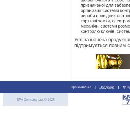
призначеної для забезп
організації системи кон
вироби провідних світови
карткові замки, електром
механічні системи розм
контролю ключів, систем
Уся зазначена продукція
підтримується повним с
Про компанію
|
Продукція
|
Де к
SPV Company Ltd. © 2026