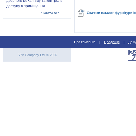
дверного механізму та контроль
доступу в приміщення
Скачати каталог фурнітури і
Читати все
Про компанію
|
Продукція
|
Де к
SPV Company Ltd. © 2026