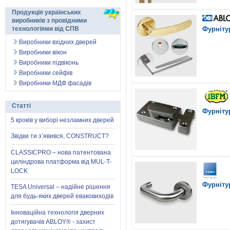
Продукція українських
виробників з провідними
технологіями від СПВ
Фурніту
Виробники вхідних дверей
Виробники вікон
Виробники підвіконь
Виробники сейфів
Виробники МДФ фасадів
Статті
Фурніту
5 кроків у виборі незламних дверей
Звідки ти з’явився, CONSTRUCT?
CLASSICPRO – нова патентована
циліндрова платформа від MUL-T-
LOCK
Фурніту
TESA Universal – надійне рішення
для будь-яких дверей еваковиходів
Інноваційна технологія дверних
дотягувачів ABLOY® - захист