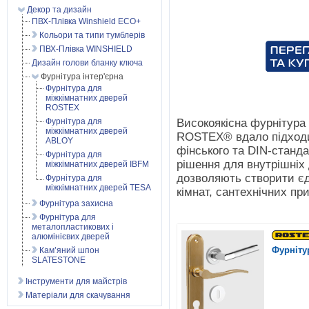
Декор та дизайн
ПВХ-Плівка Winshield ECO+
Кольори та типи тумблерів
ПВХ-Плівка WINSHIELD
Дизайн голови бланку ключа
Фурнітура інтер'єрна
Фурнітура для
міжкімнатних дверей
ROSTEX
Високоякісна фурнітура
Фурнітура для
міжкімнатних дверей
ROSTEX® вдало підходи
ABLOY
фінського та DIN-станда
Фурнітура для
рішення для внутрішніх 
міжкімнатних дверей IBFM
дозволяють створити є
Фурнітура для
міжкімнатних дверей TESA
кімнат, сантехнічних пр
Фурнітура захисна
Фурнітура для
металопластикових і
алюмінієвих дверей
Фурніту
Кам’яний шпон
SLATESTONE
Інструменти для майстрів
Матеріали для скачування