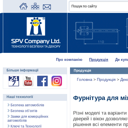
Про компанію
Продукція
Де куп
Більше інформації
Продукція
Головна
>
Продукція
>
Дек
Фурнітура для мі
Наші технології
Безпека автомобілів
Безпека об’єктів
Різні моделі та варіант
Замки для комерційних
дверей і вікон дозволя
автомобілів
рішення всі елементи п
Ключі та Технології