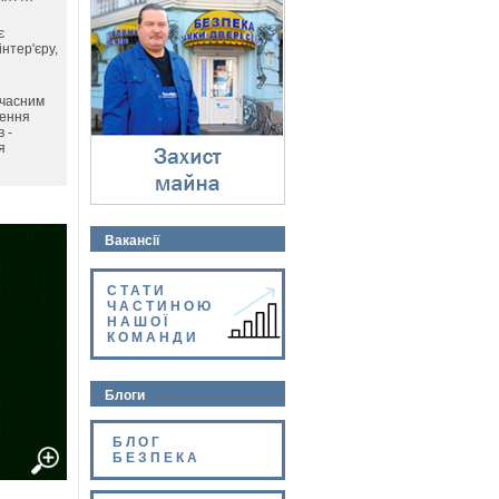
Захист майна
⇓
є
нтер'єру,
учасним
лення
 -
я
Вакансії
СТАТИ
ЧАСТИНОЮ
НАШОЇ
КОМАНДИ
Блоги
БЛОГ
БЕЗПЕКА