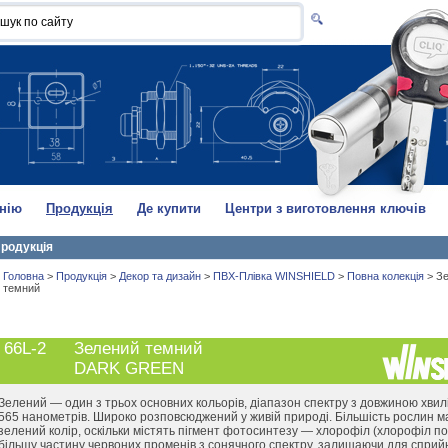
нію
Продукція
Де купити
Центри з виготовлення ключів
родукція
Головна
>
Продукція
>
Декор та дизайн
>
ПВХ-Плівка WINSHIELD
>
Повна колекція
>
З
темний
66L-2
Зелений темний
DARK GREEN
Зелений — один з трьох основних кольорів, діапазон спектру з довжиною хви
565 нанометрів. Широко розповсюджений у живій природі. Більшість рослин 
зелений колір, оскільки містять пігмент фотосинтезу — хлорофіл (хлорофіл п
більшу частину червоних променів з сонячного спектру, залишаючи для сприй