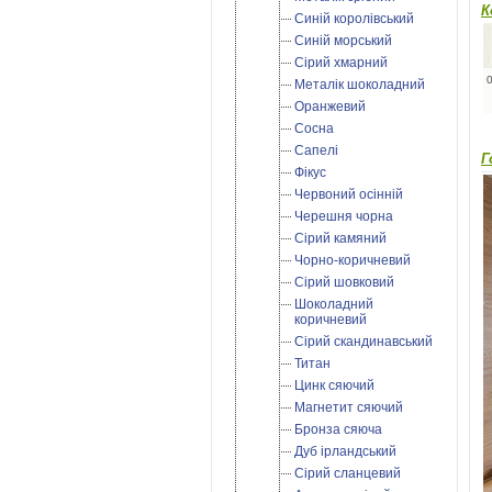
К
Синій королівський
Синій морський
Сірий хмарний
Металік шоколадний
Оранжевий
Сосна
Сапелі
Г
Фікус
Червоний осінній
Черешня чорна
Сірий камяний
Чорно-коричневий
Сірий шовковий
Шоколадний
коричневий
Сірий скандинавський
Титан
Цинк сяючий
Магнетит сяючий
Бронза сяюча
Дуб ірландський
Cірий сланцевий