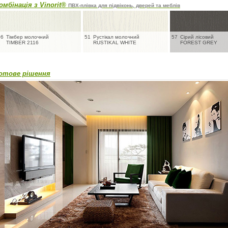
омбінація з Vinorit®
ПВХ-плівка для підвіконь, дверей та меблів
06
Тімбер молочний
51
Рустікал молочний
57
Сірий лісовий
TIMBER 2116
RUSTIKAL WHITE
FOREST GREY
отове рішення