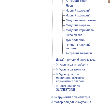
Антрацит сірий
Ясен
Чорний холодний
Чорний холодний
Модрина натуральна
Модрина морена
Модрина коричнева
Охра сяюча
Дуб полярний
Чорний холодний
матовий
Антрацит матовий
Дизайн голови бланку ключа
Фурнітура інтер'єрна
Фурнітура захисна
Фурнітура для
металопластикових і
алюмінієвих дверей
Кам’яний шпон
SLATESTONE
Інструменти для майстрів
Матеріали для скачування