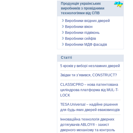
Продукція українських
виробників з провідними
технологіями від СПВ
Виробники вхідних дверей
Виробники вікон
Виробники підвіконь
Виробники сейфів
Виробники МДФ фасадів
Статті
5 кроків у виборі незламних дверей
Звідки ти з’явився, CONSTRUCT?
CLASSICPRO – нова патентована
циліндрова платформа від MUL-T-
LOCK
TESA Universal – надійне рішення
для будь-яких дверей еваковиходів
Інноваційна технологія дверних
дотягувачів ABLOY® - захист
дверного механізму та контроль