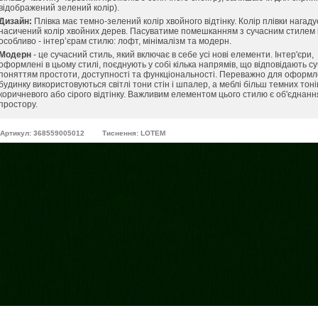
відображений зелений колір).
Дизайн:
Плівка має темно-зелений колір хвойного відтінку. Колір плівки нагаду
насичений колір хвойних дерев. Пасуватиме помешканням з сучасним стилем і
особливо - інтер’єрам стилю: лофт, мінімалізм та модерн.
Модерн
- це сучасний стиль, який включає в себе усі нові елементи. Інтер'єри,
оформлені в цьому стилі, поєднують у собі кілька напрямів, що відповідають с
поняттям простоти, доступності та функціональності. Переважно для оформ
будинку використовуються світлі тони стін і шпалер, а меблі більш темних тонів
коричневого або сірого відтінку. Важливим елементом цього стилю є об'єднанн
простору.
Артикул: 368559005012
Тиснення: LOTEM