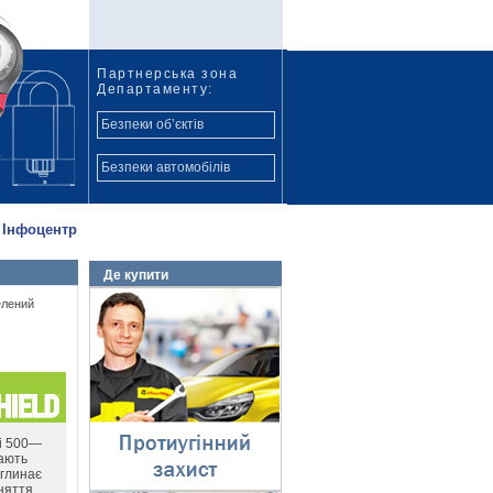
Партнерська зона
Департаменту:
Безпеки об’єктів
Безпеки автомобілів
Інфоцентр
Де купити
Протиугінний захист
елений
⇓
лі 500—
мають
оглинає
няття