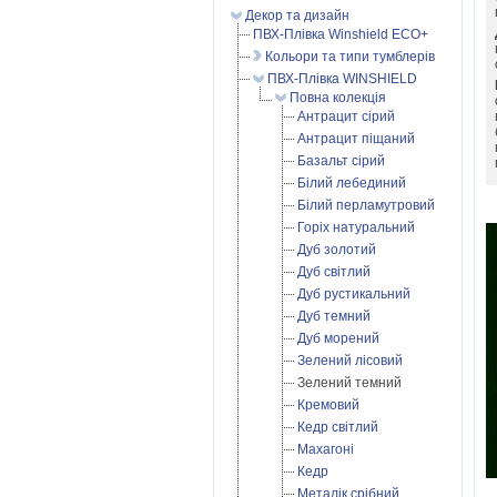
Декор та дизайн
ПВХ-Плівка Winshield ECO+
Кольори та типи тумблерів
ПВХ-Плівка WINSHIELD
Повна колекція
Антрацит сірий
Антрацит піщаний
Базальт сірий
Білий лебединий
Білий перламутровий
Горіх натуральний
Дуб золотий
Дуб світлий
Дуб рустикальний
Дуб темний
Дуб морений
Зелений лісовий
Зелений темний
Кремовий
Кедр світлий
Махагоні
Кедр
Металік срібний