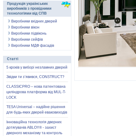
Продукція українських
виробників з провідними
технологіями від СПВ
Виробники вхідних дверей
Виробники вікон
Виробники підвіконь
Виробники сейфів
Виробники МДФ фасадів
Статті
5 кроків у виборі незламних дверей
Звідки ти з’явився, CONSTRUCT?
CLASSICPRO – нова патентована
циліндрова платформа від MUL-T-
LOCK
TESA Universal – надійне рішення
для будь-яких дверей еваковиходів
Інноваційна технологія дверних
дотягувачів ABLOY® - захист
дверного механізму та контроль