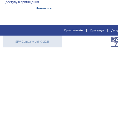
доступу в приміщення
Читати все
Про компанію
|
Продукція
|
Де к
SPV Company Ltd. © 2026