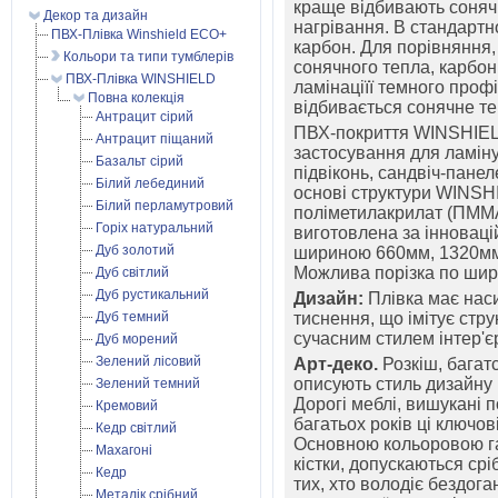
краще відбивають сонячн
Декор та дизайн
нагрівання. В стандарт
ПВХ-Плівка Winshield ECO+
карбон. Для порівняння,
Кольори та типи тумблерів
сонячного тепла, карбон
ПВХ-Плівка WINSHIELD
ламінаціїї темного профі
Повна колекція
відбивається сонячне те
Антрацит сірий
ПВХ-покриття WINSHIEL
Антрацит піщаний
застосування для ламіну
Базальт сірий
підвіконь, сандвіч-панел
Білий лебединий
основі структури WINSHI
Білий перламутровий
поліметилакрилат (ПММ
Горіх натуральний
виготовлена за інноваці
Дуб золотий
шириною 660мм, 1320мм
Можлива порізка по шири
Дуб світлий
Дуб рустикальний
Дизайн:
Плівка має наси
Дуб темний
тиснення, що імітує ст
сучасним стилем інтер'єр
Дуб морений
Зелений лісовий
Арт-деко.
Розкіш, багатс
описують стиль дизайну і
Зелений темний
Дорогі меблі, вишукані п
Кремовий
багатьох років ці ключо
Кедр світлий
Основною кольоровою га
Махагоні
кістки, допускаються сріб
Кедр
тих, хто володіє бездог
Металік срібний