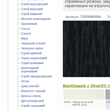
справжньої розкоші, зав
Синій королівський
гарантовано не втратить 
Синій морський
Сірий хмарний
Артикул: 378559005004
Т
Металік шоколадний
Оранжевий
Сосна
Сапелі
Фікус
Червоний осінній
Черешня чорна
Сірий камяний
Чорно-коричневий
Сірий шовковий
Шоколадний
коричневий
Сірий скандинавський
Титан
Комбінація з Vinorit®
П
Цинк сяючий
Магнетит сяючий
Бронза сяюча
Дуб ірландський
51M-1
Тімбер молочний
17
WHITE 2116
Cірий сланцевий