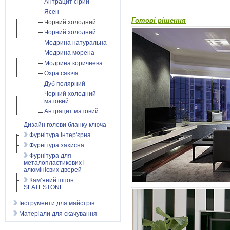
Антрацит сірий
Ясен
Готові рішення
Чорний холодний
Чорний холодний
Модрина натуральна
Модрина морена
Модрина коричнева
Охра сяюча
Дуб полярний
Чорний холодний
матовий
Антрацит матовий
Дизайн голови бланку ключа
Фурнітура інтер'єрна
Фурнітура захисна
Фурнітура для
металопластикових і
алюмінієвих дверей
Кам’яний шпон
SLATESTONE
Інструменти для майстрів
Матеріали для скачування