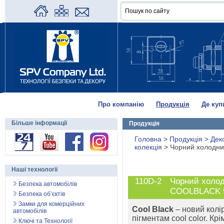
Про компанію
Продукція
Де куп
Більше інформації
Продукція
Головна
>
Продукція
>
Дек
колекція
>
Чорний холодн
Наші технології
110D-2
Чорний холо
Безпека автомобілів
COOLBLACK 
Безпека об’єктів
Замки для комерційних
Cool Black
– новий колі
автомобілів
пігментам cool color. Кр
Ключі та Технології