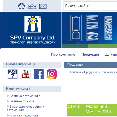
Про компанію
Продукція
Де куп
Більше інформації
Продукція
Головна
>
Продукція
>
Повна колек
Наші технології
Безпека автомобілів
Безпека об’єктів
51R-1
Молочний
Замки для комерційних
автомобілів
WHITE 2116
Ключі та Технології