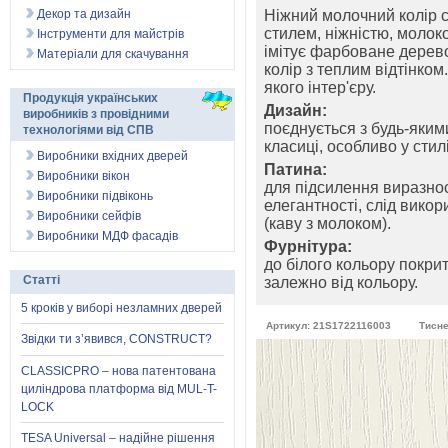
Декор та дизайн
Ніжний молочний колір с
стилем, ніжністю, молоко
Інструменти для майстрів
імітує фарбоване дерево
Матеріали для скачування
колір з теплим відтінком
якого інтер'єру.
Продукція українських
Дизайн:
виробників з провідними
поєднується з будь-яким
технологіями від СПВ
класиці, особливо у стил
Виробники вхідних дверей
Патина:
Виробники вікон
для підсилення виразнос
Виробники підвіконь
елегантності, слід викор
Виробники сейфів
(каву з молоком).
Виробники МДФ фасадів
Фурнітура:
до білого кольору покрит
Статті
залежно від кольору.
5 кроків у виборі незламних дверей
Артикул: 21S1722116003
Тисне
Звідки ти з’явився, CONSTRUCT?
CLASSICPRO – нова патентована
циліндрова платформа від MUL-T-
LOCK
TESA Universal – надійне рішення