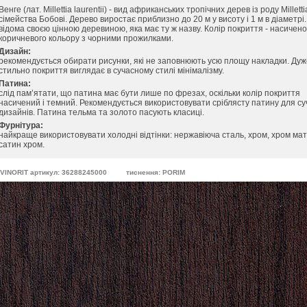
Венге (лат. Millettia laurentii) - вид африканських тропічних дерев із роду Milletti
сімейства Бобові. Дерево виростає приблизно до 20 м у висоту і 1 м в діаметрі
відома своєю цінною деревиною, яка має ту ж назву. Колір покриття - насичено
коричневого кольору з чорними прожилками.
Дизайн:
рекомендується обирати рисунки, які не заповнюють усю площу накладки. Дуж
стильно покриття виглядає в сучасному стилі мінімалізму.
Патина:
слід пам’ятати, що патина має бути лише по фрезах, оскільки колір покриття
насичений і темний. Рекомендується використовувати сріблясту патину для с
дизайнів. Патина тельма та золото пасують класиці.
Фурнітура:
найкраще використовувати холодні відтінки: нержавіюча сталь, хром, хром мат
сатин хром.
VINORIT артикул: 36288245000
тиснення: PORIM