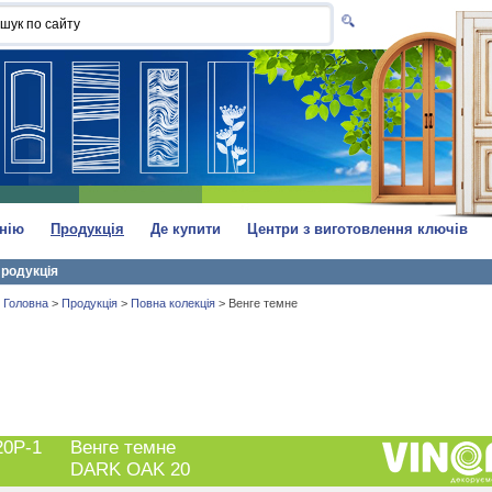
нію
Продукція
Де купити
Центри з виготовлення ключів
родукція
Головна
>
Продукція
>
Повна колекція
>
Венге темне
20P-1
Венге темне
DARK OAK 20