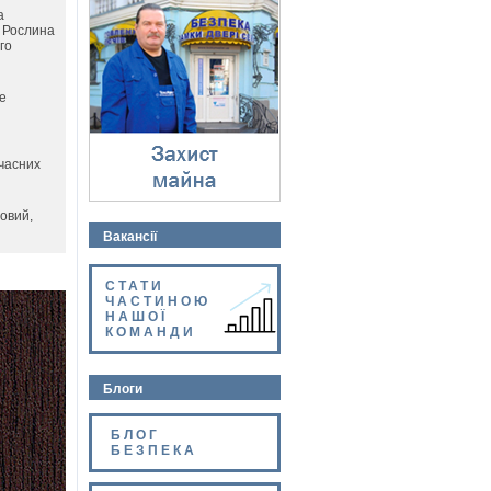
Захист майна
a
⇓
. Рослина
го
е
учасних
овий,
Вакансії
СТАТИ
ЧАСТИНОЮ
НАШОЇ
КОМАНДИ
Блоги
БЛОГ
БЕЗПЕКА