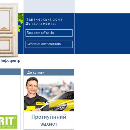
Партнерська зона
Департаменту:
Безпеки об’єктів
Безпеки автомобілів
Інфоцентр
Де купити
Протиугінний захист
⇓