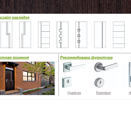
изайн накладок
отове рішення
Рекомендована фурнітура
Quadrum
Rotondum
A