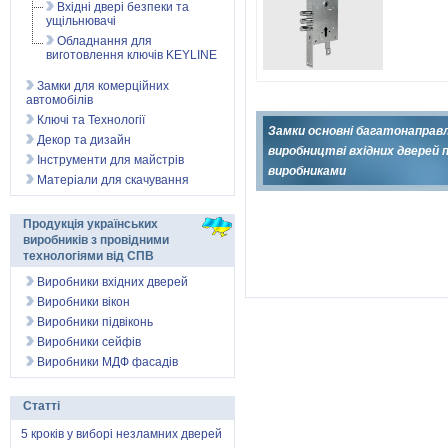
Вхідні двері безпеки та
ущільнювачі
Обладнання для
виготовлення ключів KEYLINE
Замки для комерційних
автомобілів
Ключі та Технології
Замки основні багатонаправ
Декор та дизайн
виробництві вхідних дверей 
Інструменти для майстрів
виробниками
Матеріали для скачування
Продукція українських
виробників з провідними
технологіями від СПВ
Виробники вхідних дверей
Виробники вікон
Виробники підвіконь
Виробники сейфів
Виробники МДФ фасадів
Статті
5 кроків у виборі незламних дверей