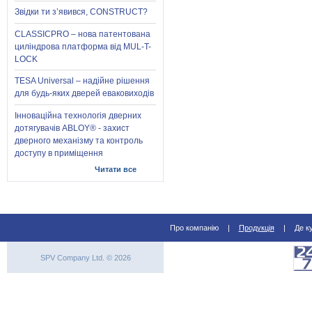
Звідки ти з’явився, CONSTRUCT?
CLASSICPRO – нова патентована
циліндрова платформа від MUL-T-
LOCK
TESA Universal – надійне рішення
для будь-яких дверей еваковиходів
Інноваційна технологія дверних
дотягувачів ABLOY® - захист
дверного механізму та контроль
доступу в приміщення
Читати все
Про компанію
|
Продукція
|
Де к
SPV Company Ltd. © 2026