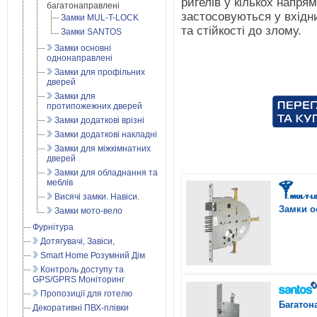
ригелів у кількох напрям
багатонаправлені
застосовуються у вхідн
Замки MUL-T-LOCK
та стійкості до злому.
Замки SANTOS
Замки основні
однонаправлені
Замки для профільних
дверей
Замки для
протипожежних дверей
Замки додаткові врізні
Замки додаткові накладні
Замки для міжкімнатних
дверей
Замки для обладнання та
меблів
Висячі замки. Навіси.
Замки о
Замки мото-вело
Фурнітура
Дотягувачі, Завіси,
Smart Home Розумний Дім
Контроль доступу та
GPS/GPRS Моніторинг
Пропозиції для готелю
Багатон
Декоративні ПВХ-плівки