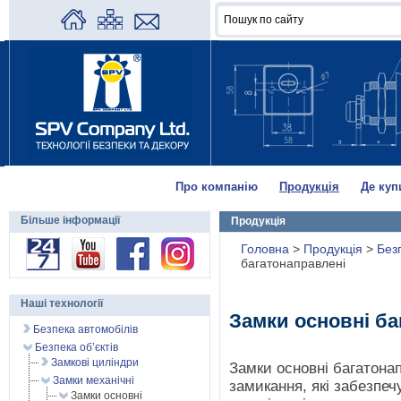
Про компанію
Продукція
Де куп
Більше інформації
Продукція
Головна
>
Продукція
>
Без
багатонаправлені
Наші технології
Замки основні ба
Безпека автомобілів
Безпека об’єктів
Замкові циліндри
Замки основні багатонап
Замки механічні
замикання, які забезпе
Замки основні