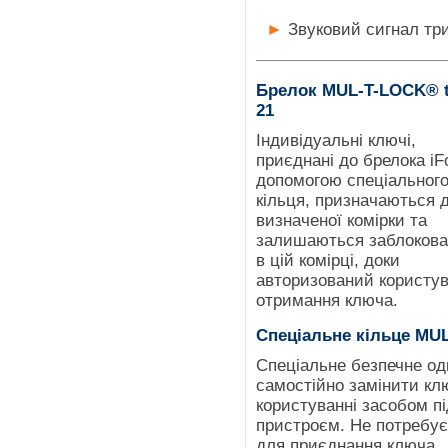
►
Звуковий сигнал тр
Брелок MUL-T-LOCK® t
21
Індивідуальні ключі,
приєднані до брелока iF
допомогою спеціальног
кільця, призначаються 
визначеної комірки та
залишаються заблоков
в цій комірці, доки
авторизований користув
отримання ключа.
Спеціальне кільце MUL
Спеціальне безпечне о
самостійно замінити кл
користуванні засобом п
пристроєм. Не потребує
для приєднання ключа.