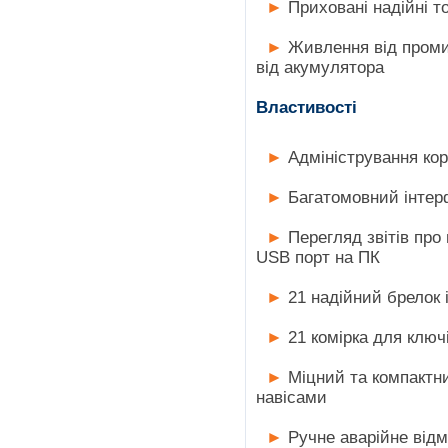
►
Приховані надійні т
►
Живлення від проми
від акумулятора
Властивості
►
Адміністрування кор
►
Багатомовний інте
►
Перегляд звітів про 
USB порт на ПК
►
21 надійний брелок 
►
21 комірка для ключ
►
Міцний та компактн
навісами
►
Ручне аварійне відм