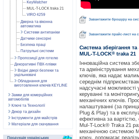
KeyWatcher
MUL-T-LOCK traka 21
VIRO 4259
Завантажити брошуру на сис
Дверна та віконна
автоматика
Системи антипаніки
Завантажити прайс-лист на 
Датчики сенсорні
Безпека праці
Cистема зберігання та
Патрульні системи
®
MUL-T-LOCK
traka 21
Пропозиції для готелю
Інноваційна система збе
Декоративні ПВХ-плівки
та адміністрування мех
Вхідні двері безпеки та
ущільнювачі
ключів, яка надає мали
Обладнання для
середнім підприємства
виготовлення ключів KEYLINE
надсучасні можливості 
керуванні та моніторинг
Замки для комерційних
автомобілів
механічних ключів. Про
Ключі та Технології
налаштуванні (за прин
Декор та дизайн
Plug & Play) та в експлуа
Інструменти для майстрів
ефективна за вартістю,
Матеріали для скачування
Mul-T-Lock® Traka 21 ра
механічною системою М
ключ, допомагає реаліз
Продукція українських