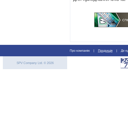
Про компанію
|
Продукція
|
Де к
SPV Company Ltd. © 2026