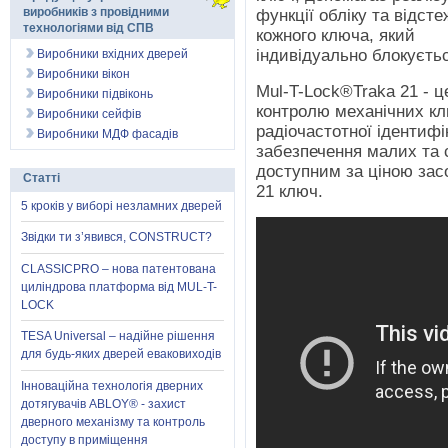
виробників з провідними
функції обліку та відст
технологіями від СПВ
кожного ключа, який
індивідуально блокується
Виробники вхідних дверей
Виробники вікон
Mul-T-Lock®Traka 21 - 
Виробники підвіконь
контролю механічних клю
Виробники сейфів
радіочастотної ідентифі
Виробники МДФ фасадів
забезпечення малих та 
доступним за ціною зас
Статті
21 ключ.
5 кроків у виборі незламних дверей
Звідки ти з’явився, CONSTRUCT?
CLASSICPRO – нова патентована
циліндрова платформа від MUL-T-
LOCK
TESA Universal – надійне рішення
для будь-яких дверей еваковиходів
Інноваційна технологія дверних
дотягувачів ABLOY® - захист
дверного механізму та контроль
доступу в приміщення