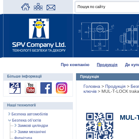
Про компанію
Продукція
Де куп
Більше інформації
Продукція
Головна
>
Продукція
>
Без
ключів
>
MUL-T-LOCK traka
Наші технології
Безпека автомобілів
MUL-
Безпека об’єктів
Замкові циліндри
Замки механічні
Фурнітура