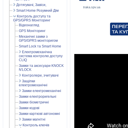
Дотягувачі, Завіси,
traka.spv.ua
Smart Home Розумний Дім
Контроль доступу та
GPS/GPRS Моніторинг
Відеонагляд
GPS Моніторинг
Механічні замки з
GPS/GPRS моніторигом
Smart Lock та Smart Home
Електромеханічна
система контролю доступу
CLIQ
Замки та аксесуари KNOCK
N'LOCK
Контролери, зчитувачі
Защіпки
електромеханічні
Замки електромеханічні
Замки електроригельні
Замки біометричні
Замки кодові
Замки карткові автономні
Замки магнітні
Контроль ключів