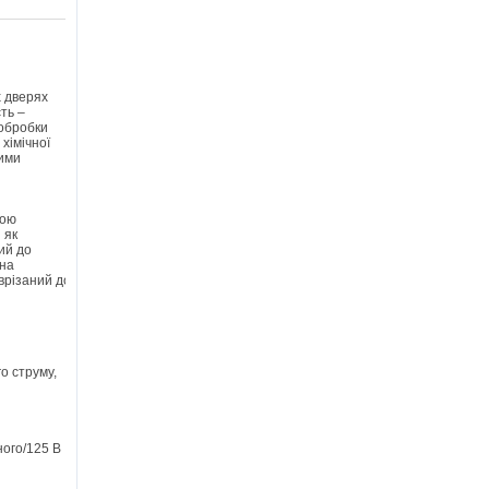
 дверях
ть –
 обробки
хімічної
ними
бою
 як
ий до
она
врізаний до
о струму,
ного/125 В