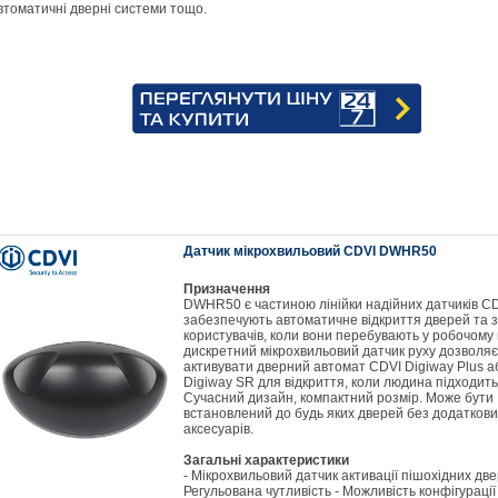
втоматичні дверні системи тощо.
Датчик мікрохвильовий CDVI DWHR50
Призначення
DWHR50 є частиною лінійки надійних датчиків C
забезпечують автоматичне відкриття дверей та 
користувачів, коли вони перебувають у робочому 
дискретний мікрохвильовий датчик руху дозволяє
активувати дверний автомат CDVI Digiway Plus а
Digiway SR для відкриття, коли людина підходить
Сучасний дизайн, компактний розмір. Може бути
встановлений до будь яких дверей без додаткови
аксесуарів.
Загальні характеристики
- Мікрохвильовий датчик активації пішохідних две
Регульована чутливість - Можливість конфігураці