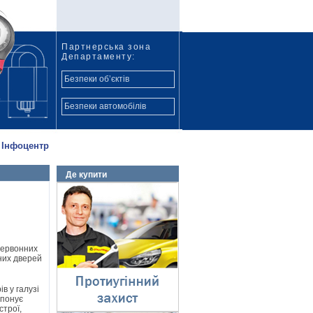
Партнерська зона
Департаменту:
Безпеки об’єктів
Безпеки автомобілів
Інфоцентр
Де купити
Протиугінний захист
⇓
червонних
них дверей
в у галузі
опонує
строї,