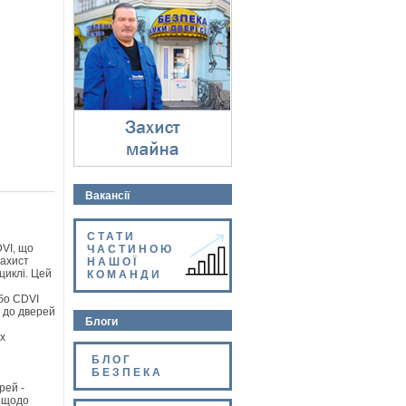
Захист майна
⇓
Вакансії
СТАТИ
DVI, що
ЧАСТИНОЮ
захист
НАШОЇ
циклі. Цей
КОМАНДИ
бо CDVI
 до дверей.
Блоги
х
БЛОГ
БЕЗПЕКА
рей -
ї щодо