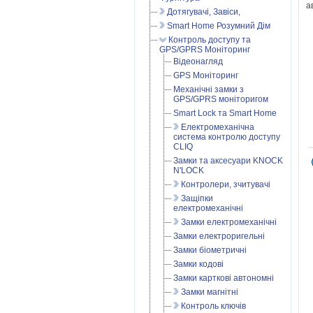
а
Дотягувачі, Завіси,
Smart Home Розумний Дім
Контроль доступу та
GPS/GPRS Моніторинг
Відеонагляд
GPS Моніторинг
Механічні замки з
GPS/GPRS моніторигом
Smart Lock та Smart Home
Електромеханічна
система контролю доступу
CLIQ
Замки та аксесуари KNOCK
N'LOCK
Контролери, зчитувачі
Защіпки
електромеханічні
Замки електромеханічні
Замки електроригельні
Замки біометричні
Замки кодові
Замки карткові автономні
Замки магнітні
Контроль ключів