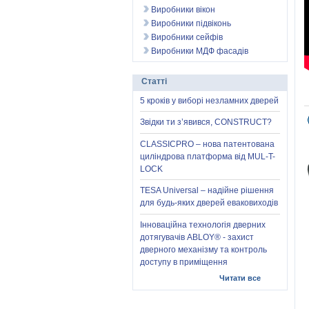
Виробники вікон
Виробники підвіконь
Виробники сейфів
Виробники МДФ фасадів
Статті
5 кроків у виборі незламних дверей
Звідки ти з’явився, CONSTRUCT?
CLASSICPRO – нова патентована
циліндрова платформа від MUL-T-
LOCK
TESA Universal – надійне рішення
для будь-яких дверей еваковиходів
Інноваційна технологія дверних
дотягувачів ABLOY® - захист
дверного механізму та контроль
доступу в приміщення
Читати все