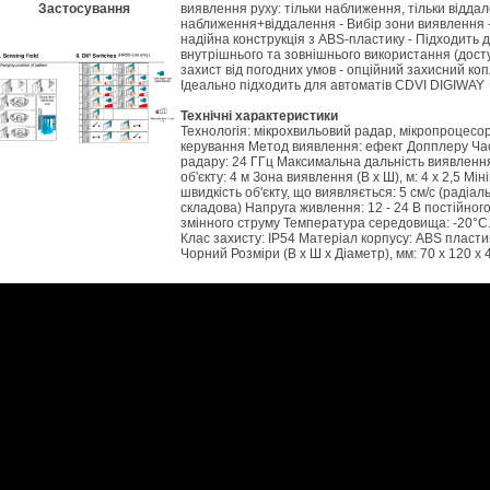
Застосування
виявлення руху: тільки наближення, тільки відда
наближення+віддалення - Вибір зони виявлення -
надійна конструкція з ABS-пластику - Підходить 
внутрішнього та зовнішнього використання (дос
захист від погодних умов - опційний захисний коп
Ідеально підходить для автоматів CDVI DIGIWAY
Технічні характеристики
Технологія: мікрохвильовий радар, мікропроцесо
керування Метод виявлення: ефект Допплеру Ча
радару: 24 ГГц Максимальна дальність виявленн
об'єкту: 4 м Зона виявлення (В х Ш), м: 4 х 2,5 Мі
швидкість об'єкту, що виявляється: 5 см/с (радіал
складова) Напруга живлення: 12 - 24 В постійног
змінного струму Температура середовища: -20°С.
Клас захисту: IP54 Матеріал корпусу: ABS пластик
Чорний Розміри (В х Ш х Діаметр), мм: 70 х 120 х 