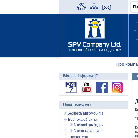
Про компа
Більше інформації
П
Д
Наші технології
К
Безпека автомобілів
т
т
Безпека об’єктів
Замкові циліндри
К
Замки механічні
с
ш
Фурнітура