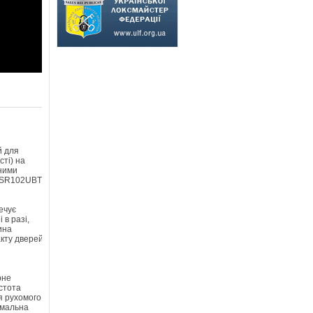
й для
сті) на
рними
SR102UBT.
ечує
 в разі,
ина
акту дверей
рне
стота
я рухомого
німальна