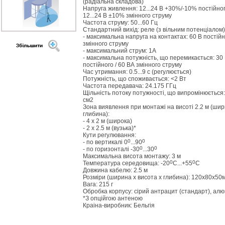
(радіальна складова)
Напруга живлення: 12...24 В +30%/-10% постійног
12...24 В ±10% змінного струму
Частота струму: 50...60 Гц
Стандартний вихід: реле (з вільним потенціалом)
- максимальна напруга на контактах: 60 В постійн
змінного струму
- максимальний струм: 1А
- максимальна потужність, що перемикається: 30
постійного / 60 ВА змінного струму
Час утримання: 0.5...9 с (регулюється)
Потужність, що споживається: <2 Вт
Частота передавача: 24.175 ГГц
Щільність потоку потужності, що випромінюється:
см2
Зона виявлення при монтажі на висоті 2.2 м (шир
глибина):
- 4 х 2 м (широка)
- 2 х 2.5 м (вузька)*
Кути регулювання:
0
0
- по вертикалі 0
...90
0
0
- по горизонталі -30
...30
Максимальна висота монтажу: 3 м
0
0
Температура середовища: -20
С...+55
С
Довжина кабелю: 2.5 м
Розміри (ширина х висота х глибина): 120х80х50
Вага: 215 г
Обробка корпусу: сірий антрацит (стандарт), алюм
*З опційгою антеною
Краіна-виробник: Бельгія