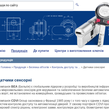
нію
Продукція
Де купити
Центри з виготовлення ключів
родукція
Головна
>
Продукція
>
Безпека об’єктів
>
Контроль доступу та ...
>
Датчики сенсорні
атчики сенсорні
омпанія
BEA
(Бельгія) є глобальним лідером у розробці та виробництві інфра
а мікрохвильових сенсорів для керування та забезпечення безпеки автоматич
а воріт, які встановлені на комерційних, громадських та промислових об'єктах.
омпанія
CDVI
Group заснована у Франції 1985 року і з того часу є одним з лідері
истем контролю доступу та автоматизації дверей. У своєму портфелі CDVI пр
ирокий спектр рішень: електронні замки, контролери доступу, біометричні при