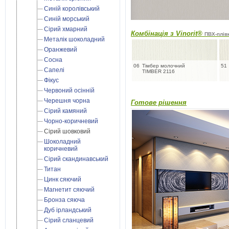
Синій королівський
Синій морський
Сірий хмарний
Комбінація з Vinorit®
ПВХ-плівк
Металік шоколадний
Оранжевий
Сосна
06
Тімбер молочний
51
Сапелі
TIMBER 2116
Фікус
Червоний осінній
Черешня чорна
Готове рішення
Сірий камяний
Чорно-коричневий
Сірий шовковий
Шоколадний
коричневий
Сірий скандинавський
Титан
Цинк сяючий
Магнетит сяючий
Бронза сяюча
Дуб ірландський
Cірий сланцевий