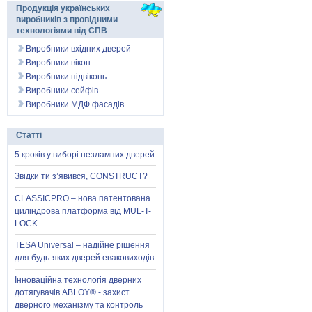
Продукція українських
виробників з провідними
технологіями від СПВ
Виробники вхідних дверей
Виробники вікон
Виробники підвіконь
Виробники сейфів
Виробники МДФ фасадів
Статті
5 кроків у виборі незламних дверей
Звідки ти з’явився, CONSTRUCT?
CLASSICPRO – нова патентована
циліндрова платформа від MUL-T-
LOCK
TESA Universal – надійне рішення
для будь-яких дверей еваковиходів
Інноваційна технологія дверних
дотягувачів ABLOY® - захист
дверного механізму та контроль