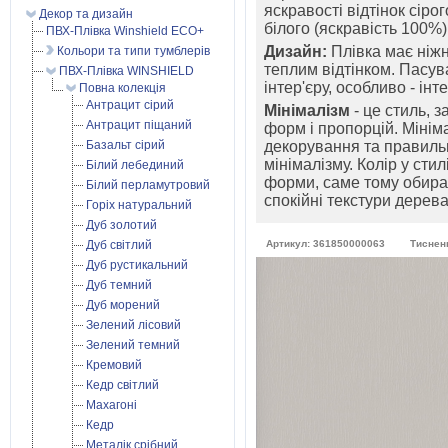
яскравості відтінок сіро
Декор та дизайн
білого (яскравість 100%)
ПВХ-Плівка Winshield ECO+
Дизайн:
Плівка має ніжн
Кольори та типи тумблерів
теплим відтінком. Пасу
ПВХ-Плівка WINSHIELD
інтер'єру, особливо - ін
Повна колекція
Антрацит сірий
Мінімалізм
- це стиль, 
Антрацит піщаний
форм і пропорцій. Мініма
Базальт сірий
декорування та правильн
мінімалізму. Колір у сти
Білий лебединий
форми, саме тому обира
Білий перламутровий
спокійні текстури дерева
Горіх натуральний
Дуб золотий
Дуб світлий
Артикул: 361850000063
Тиснен
Дуб рустикальний
Дуб темний
Дуб морений
Зелений лісовий
Зелений темний
Кремовий
Кедр світлий
Махагоні
Кедр
Металік срібний