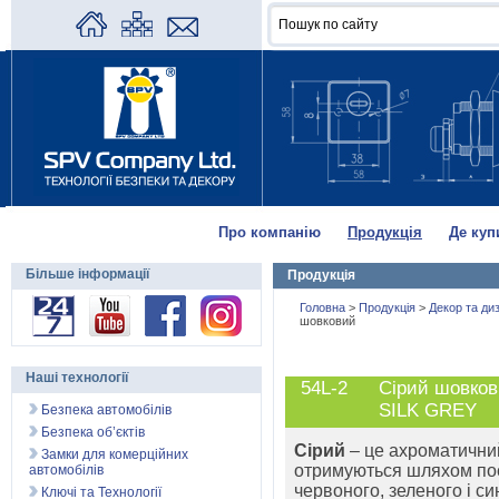
Про компанію
Продукція
Де куп
Більше інформації
Продукція
Головна
>
Продукція
>
Декор та ди
шовковий
Наші технології
54L-2
Сірий шовко
SILK GREY
Безпека автомобілів
Безпека об’єктів
Сірий
– це ахроматичний 
Замки для комерційних
отримуються шляхом поє
автомобілів
червоного, зеленого і си
Ключі та Технології