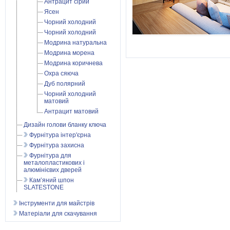
Антрацит сірий
Ясен
Чорний холодний
Чорний холодний
Модрина натуральна
Модрина морена
Модрина коричнева
Охра сяюча
Дуб полярний
Чорний холодний
матовий
Антрацит матовий
Дизайн голови бланку ключа
Фурнітура інтер'єрна
Фурнітура захисна
Фурнітура для
металопластикових і
алюмінієвих дверей
Кам’яний шпон
SLATESTONE
Інструменти для майстрів
Матеріали для скачування