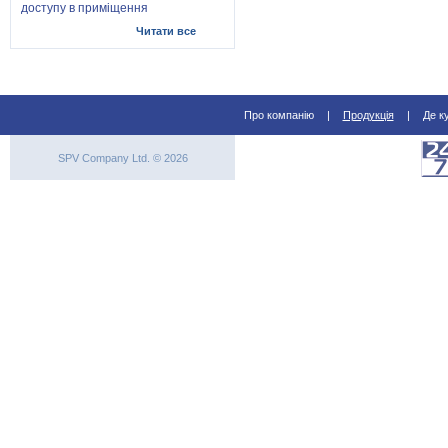
доступу в приміщення
Читати все
Про компанію
|
Продукція
|
Де к
SPV Company Ltd. © 2026