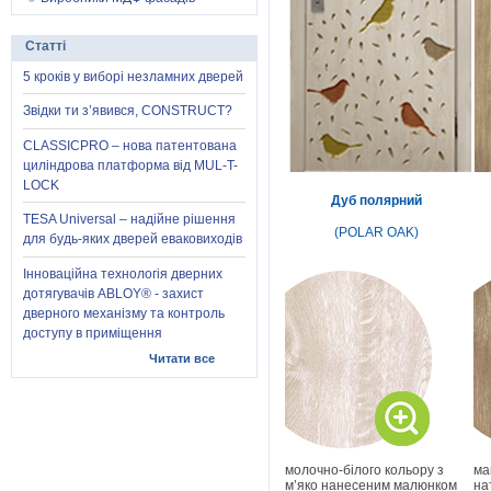
Статті
5 кроків у виборі незламних дверей
Звідки ти з’явився, CONSTRUCT?
CLASSICPRO – нова патентована
циліндрова платформа від MUL-T-
LOCK
Дуб полярний
TESA Universal – надійне рішення
(POLAR OAK)
для будь-яких дверей еваковиходів
Інноваційна технологія дверних
дотягувачів ABLOY® - захист
дверного механізму та контроль
доступу в приміщення
Читати все
молочно-білого кольору з
ма
м’яко нанесеним малюнком
на