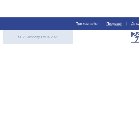
Про компанію
|
Продукція
|
Де к
SPV Company Ltd. © 2026