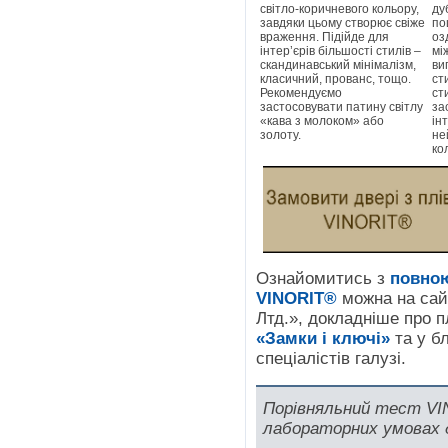
світло-коричневого кольору,
ду
завдяки цьому створює свіже
по
враження. Підійде для
оз
інтер’єрів більшості стилів –
мі
скандинавський мінімалізм,
ви
класичний, прованс, тощо.
ст
Рекомендуємо
ст
застосовувати патину світлу
за
«кава з молоком» або
ін
золоту.
не
ко
Ознайомитись з
повною
VINORIT®
можна на сай
Лтд.», докладніше про 
«Замки і ключі»
та у б
спеціалістів галузі.
Порівняльний тест VI
лабораторних умовах д