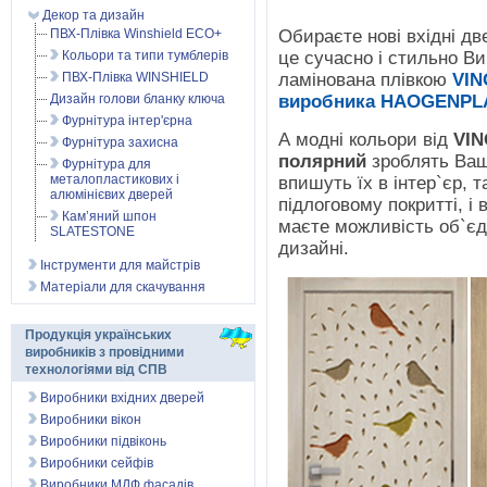
Декор та дизайн
Обираєте нові вхідні дв
ПВХ-Плівка Winshield ECO+
це сучасно і стильно В
Кольори та типи тумблерів
ламінована плівкою
VIN
ПВХ-Плівка WINSHIELD
виробника HAOGENPL
Дизайн голови бланку ключа
Фурнітура інтер'єрна
А модні кольори від
VIN
Фурнітура захисна
полярний
зроблять Ваш
Фурнітура для
металопластикових і
впишуть їх в інтер`єр, т
алюмінієвих дверей
підлоговому покритті, і
Кам’яний шпон
маєте можливість об`єд
SLATESTONE
дизайні.
Інструменти для майстрів
Матеріали для скачування
Продукція українських
виробників з провідними
технологіями від СПВ
Виробники вхідних дверей
Виробники вікон
Виробники підвіконь
Виробники сейфів
Виробники МДФ фасадів