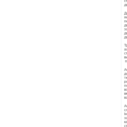
с
д
Д
я
п
д
з
д
д
Т
а
с
в
п
А
д
т
р
п
в
в
в
А
с
І
з
к
с