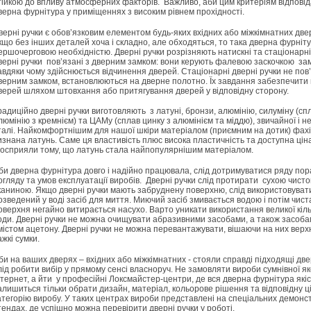
тійкою до впливу атмосферних факторів. Важливо, аби цим критеріям відпові
верна фурнітура у приміщеннях з високим рівнем прохідності.
верні ручки є обов’язковим елементом будь-яких вхідних або міжкімнатних две
кщо без інших деталей хоча і складно, але обходяться, то така дверна фурніту
ершочерговою необхідністю. Дверні ручки розрізняють натискні та стаціонарні
верні ручки пов’язані з дверним замком: вони керують фалевою заскочкою зам
авдяки чому здійснюється відчинення дверей. Стаціонарні дверні ручки не пов’
верним замком, встановлюються на дверне полотно. Їх завдання забезпечити 
верей шляхом штовхання або притягування дверей у відповідну сторону.
радиційно дверні ручки виготовляють з латуні, бронзи, алюмінію, силуміну (сп
люмінію з кремнієм) та ЦАМу (сплав цинку з алюмінієм та міддю), звичайної і н
талі. Найкомфортнішим для нашої шкіри матеріалом (приємним на дотик) фах
изнана латунь. Саме ця властивість плюс висока пластичність та доступна цін
осприяли тому, що латунь стала найпопулярнішим матеріалом.
би дверна фурнітура довго і надійно працювала, слід дотримуватися ряду по
огляду та умов експлуатації виробів. Дверні ручки слід протирати сухою чист
каниною. Якщо дверні ручки мають забруднену поверхню, слід використовуват
озведений у воді засіб для миття. Миючий засіб змивається водою і потім чист
оверхня негайно витирається насухо. Варто уникати використання великої кіль
оди. Дверні ручки не можна очищувати абразивними засобами, а також засоба
містом ацетону. Дверні ручки не можна перевантажувати, вішаючи на них верхн
ажкі сумки.
би на ваших дверях – вхідних або міжкімнатних - стояли справді підходящі две
лід робити вибір у прямому сенсі власноруч. Не замовляти вироби сумнівної як
нтернет, а йти у професійні Локсмайстер-центри, де вся дверна фурнітура які
алишиться тільки обрати дизайн, матеріал, кольорове рішення та відповідну ц
атегорію виробу. У таких центрах вироби представлені на спеціальних демонс
тендах, де успішно можна перевірити дверні ручки у роботі.