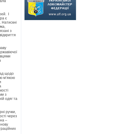
дала
рей. І
ра є
. Натискні
ка,
язані з
відкриття
лаву
ержавіючої
івцями
а
рад щодо
ою м’якою
и
а
кості
ми з
ій одяг та
рні ручки,
ості через
сна –
інову
траційних