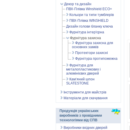
Декор та дизайн
ПВХ-Плівка Winshield ECO+
Кольори та типи тумблерів
ПВХ-Плівка WINSHIELD
Дизайн голови бланку ключа
Фурнітура інтер'єрна
Фурнітура захисна
Фурнітура захисна для
основних замків
Протектори захисні
Фурнітура протипожежна
Фурнітура для
металопластикових і
алюмінієвих дверей
Кам’яний шпон
SLATESTONE
Інструменти для майстрів
Матеріали для скачування
Продукція українських
виробників з провідними
технологіями від СПВ
Виробники вхідних дверей