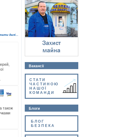
Захист майна
⇓
тати далі...
ерей,
Вакансії
ої
і
.
СТАТИ
ЧАСТИНОЮ
НАШОЇ
КОМАНДИ
 а також
Блоги
учками
БЛОГ
БЕЗПЕКА