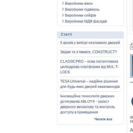
Виробники вікон
Виробники підвіконь
Виробники сейфів
Виробники МДФ фасадів
Статті
5 кроків у виборі незламних дверей
Звідки ти з’явився, CONSTRUCT?
CLASSICPRO – нова патентована
циліндрова платформа від MUL-T-
LOCK
TESA Universal – надійне рішення
для будь-яких дверей еваковиходів
Інноваційна технологія дверних
дотягувачів ABLOY® - захист
дверного механізму та контроль
доступу в приміщення
д
Читати все
е
Д