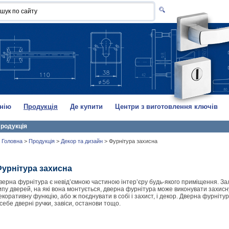
нію
Продукція
Де купити
Центри з виготовлення ключів
родукція
Головна
>
Продукція
>
Декор та дизайн
>
Фурнітура захисна
урнітура захисна
верна фурнітура є невід’ємною частиною інтер’єру будь-якого приміщення. За
ипу дверей, на які вона монтується, дверна фурнітура може виконувати захисн
екоративну функцію, або ж поєднувати в собі і захист, і декор. Дверна фурніту
 себе дверні ручки, завіси, останови тощо.