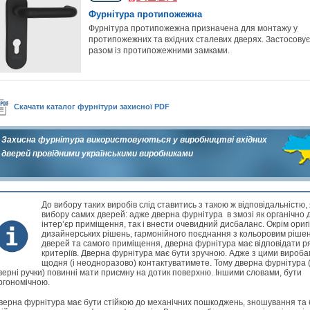
Фурнітура протипожежна
Фурнітура протипожежна призначена для монтажу у
протипожежних та вхідних сталевих дверях. Застосову
разом із протипожежними замками.
Скачати каталог фурнітури захисної PDF
Захисна фурнітура використовуються у виробництві вхідних
дверей провідними українськими виробниками
До вибору таких виробів слід ставитись з такою ж відповідальністю, я
вибору самих дверей: адже дверна фурнітура в змозі як органічно
інтер’єр приміщення, так і внести очевидний дисбаланс. Окрім ориг
дизайнерських рішень, гармонійного поєднання з кольоровим ріше
дверей та самого приміщення, дверна фурнітура має відповідати р
критеріїв. Дверна фурнітура має бути зручною. Адже з цими вироба
щодня (і неодноразово) контактуватимете. Тому дверна фурнітура 
верні ручки) повинні мати приємну на дотик поверхню. Іншими словами, бути
ргономічною.
верна фурнітура має бути стійкою до механічних пошкоджень, зношування та 