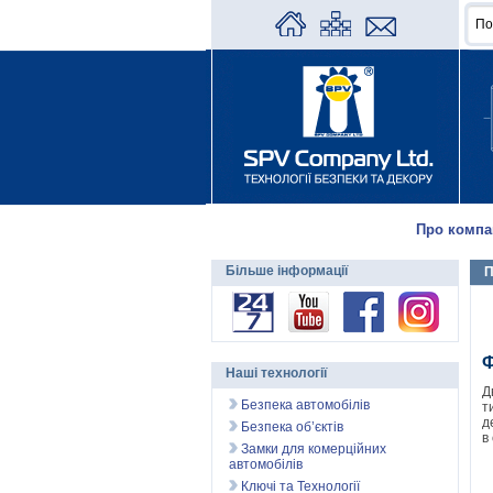
Про компа
Більше інформації
П
Ф
Наші технології
Д
Безпека автомобілів
т
д
Безпека об’єктів
в
Замки для комерційних
автомобілів
Ключі та Технології