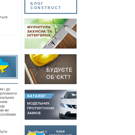
БЛОГ
CONSTRUCT
ється
к і до
 доповнити
інальних
нням
яду
ми ви
(особливо
бути