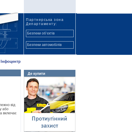
Партнерська зона
Департаменту:
Безпеки об’єктів
Безпеки автомобілів
Інфоцентр
Де купити
Протиугінний захист
⇓
лежно від
у або
ра включає