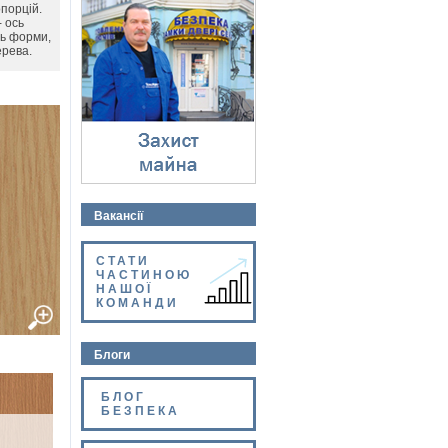
Захист майна
порцій.
- ось
⇓
ть форми,
ерева.
Вакансії
СТАТИ
ЧАСТИНОЮ
НАШОЇ
КОМАНДИ
Блоги
БЛОГ
БЕЗПЕКА