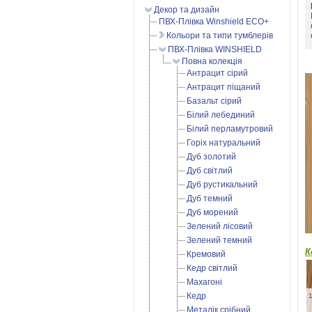
Декор та дизайн
ПВХ-Плівка Winshield ECO+
Кольори та типи тумблерів
ПВХ-Плівка WINSHIELD
Повна колекція
Антрацит сірий
Антрацит піщаний
Базальт сірий
Білий лебединий
Білий перламутровий
Горіх натуральний
Дуб золотий
Дуб світлий
Дуб рустикальний
Дуб темний
Дуб морений
Зелений лісовий
Зелений темний
К
Кремовий
Кедр світлий
Махагоні
Кедр
Металік срібний