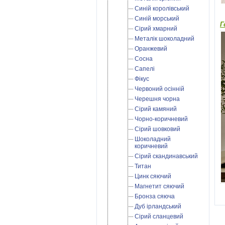
Синій королівський
Синій морський
Г
Сірий хмарний
Металік шоколадний
Оранжевий
Сосна
Сапелі
Фікус
Червоний осінній
Черешня чорна
Сірий камяний
Чорно-коричневий
Сірий шовковий
Шоколадний
коричневий
Сірий скандинавський
Титан
Цинк сяючий
Магнетит сяючий
Бронза сяюча
Дуб ірландський
Cірий сланцевий