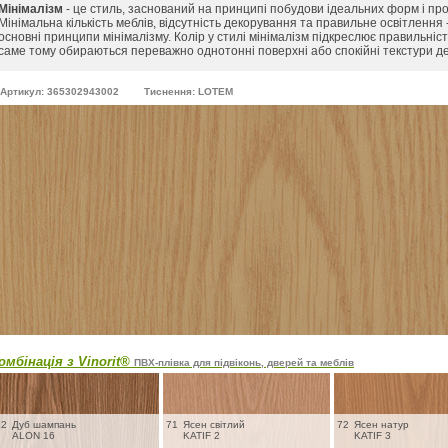
Мінімалізм
- це стиль, заснований на принципі побудови ідеальних форм і про
Мінімальна кількість меблів, відсутність декорування та правильне освітлення 
основні принципи мінімалізму. Колір у стилі мінімалізм підкреслює правильніс
саме тому обираються переважно однотонні поверхні або спокійні текстури д
Артикул: 365302943002
Тиснення: LOTEM
омбінація з Vinorit®
ПВХ-плівка для підвіконь, дверей та меблів
12
Дуб шампань
71
Ясен світлий
72
Ясен натур
ALON 16
KATIF 2
KATIF 3