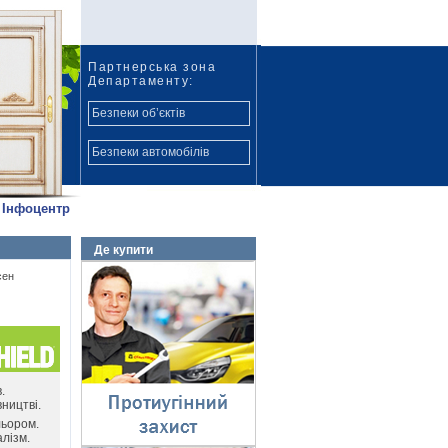
Партнерська зона
Департаменту:
Безпеки об’єктів
Безпеки автомобілів
Інфоцентр
Де купити
Протиугінний захист
сен
⇓
.
ництві.
льором.
лізм.