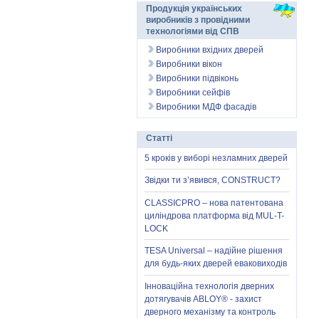
Продукція українських
виробників з провідними
технологіями від СПВ
Виробники вхідних дверей
Виробники вікон
Виробники підвіконь
Виробники сейфів
Виробники МДФ фасадів
Статті
5 кроків у виборі незламних дверей
Звідки ти з’явився, CONSTRUCT?
CLASSICPRO – нова патентована
циліндрова платформа від MUL-T-
LOCK
TESA Universal – надійне рішення
для будь-яких дверей еваковиходів
Інноваційна технологія дверних
дотягувачів ABLOY® - захист
дверного механізму та контроль