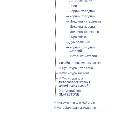
Антрацит сірий
Ясен
Чорний холодний
Чорний холодний
Модрина натуральна
Модрина морена
Модрина коричнева
Охра сяюча
Дуб полярний
Чорний холодний
матовий
Антрацит матовий
Дизайн голови бланку ключа
Фурнітура інтер'єрна
Фурнітура захисна
Фурнітура для
металопластикових і
алюмінієвих дверей
Кам’яний шпон
SLATESTONE
Інструменти для майстрів
Матеріали для скачування