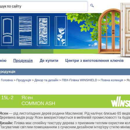
нію
Продукція
Де купити
Центри з виготовлення ключів
родукція
Головна
>
Продукція
>
Декор та дизайн
>
ПВХ-Плівка WINSHIELD
>
Повна колекція
>
Я
15L-2
Ясен
COMMON ASH
Ясен
— рід листопадних дерев родини Маслинові. Рід налічує близько 65 видів
Деревина видів роду Ясен використовується в меблевій промисловості та будів
Дизайн:
Плівка має спокійну текстуру дерева з приємним теплим охристим ко
Пасуватиме світлим помешканням з сучасним дизайном інтер'єру стилю мініма