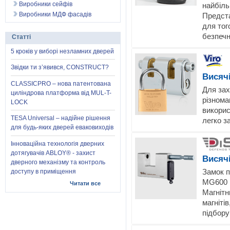
Виробники сейфів
найбіль
Виробники МДФ фасадів
Предста
для тог
безпечн
Статті
5 кроків у виборі незламних дверей
Звідки ти з’явився, CONSTRUCT?
Висяч
CLASSICPRO – нова патентована
Для зах
циліндрова платформа від MUL-T-
різнома
LOCK
викорис
TESA Universal – надійне рішення
легко з
для будь-яких дверей еваковиходів
Інноваційна технологія дверних
дотягувачів ABLOY® - захист
Висяч
дверного механізму та контроль
Замок п
доступу в приміщення
MG600 M
Читати все
Магнітн
магніті
підбору