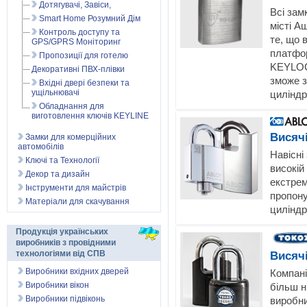
Дотягувачі, Завіси,
Всі зам
Smart Home Розумний Дім
місті А
Контроль доступу та
те, що 
GPS/GPRS Моніторинг
платфор
Пропозиції для готелю
KEYLOCX
Декоративні ПВХ-плівки
зможе з
Вхідні двері безпеки та
ущільнювачі
циліндр
Обладнання для
виготовлення ключів KEYLINE
Висячі
Замки для комерційних
автомобілів
Навісні 
Ключі та Технології
високій
Декор та дизайн
екстрем
Інструменти для майстрів
пропону
Матеріали для скачування
циліндр
Продукція українських
виробників з провідними
технологіями від СПВ
Висячі
Виробники вхідних дверей
Компані
Виробники вікон
більш н
Виробники підвіконь
виробни