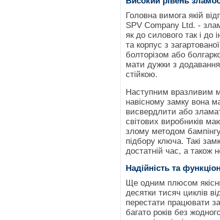
Високий рівень зламос
Головна вимога якій від
SPV Company Ltd. - злам
як до силового так і до
та корпус з загартовано
болторізом або болгарк
мати дужки з додавання
стійкою.
Наступним вразливим 
навісному замку вона ма
висвердлити або зламат
світових виробників ма
злому методом бампінгу
підбору ключа. Такі зам
достатній час, а також 
Надійність та функціо
Ще одним плюсом якісни
десятки тисяч циклів ві
перестати працювати з
багато років без жодног