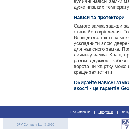
вуличні навісні замки м
дуже низьких температу
Навіси та протектори
Самого замка завжди за
стане його кріплення. Т
Вони дозволяють компл
ускладнити злом двере
для навісного замка. П
личинку замка. Кращі п
разом з дужкою, забезп
ворота чи хвіртку може 
краще захистити.
Обирайте навісні замки
якості - це гарантія б
Про компанію
|
Продукція
|
Де к
SPV Company Ltd. © 2026