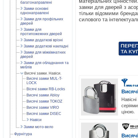
матеріальних цінностей.
багатонаправлені
замки для дверей з асо
Замки основні
тільки відомими бренда
однонаправлені
силового та інтелектуал
Замки для профільних
дверей
Замки для
протипожежних дверей
Замки додаткові врізні
Замки додаткові накладні
Замки для міжкімнатних
дверей
Замки для обладнання та
меблів
Висячі замки. Навіси.
Висячі замки MUL-T-
LOCK
Вісячі замки RB-Locks
Висячі
Висячі замки Abloy
Навісні
Висячі замки TOKOZ
серіями
Висячі замки VIRO
ціною.
Висячі замки DISEC
Навіси
Замки мото-вело
Фурнітура
Висяч