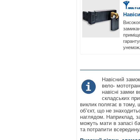
Навіс
Високоя
замикан
приміще
гаранту
унемож
Навісний замок
вело- мототран
навісні замки в
складських при
виклик полягає в тому,
об’єкт, що не знаходить
наглядом. Наприклад, з
можуть мати в запасі б
та потрапити всередину