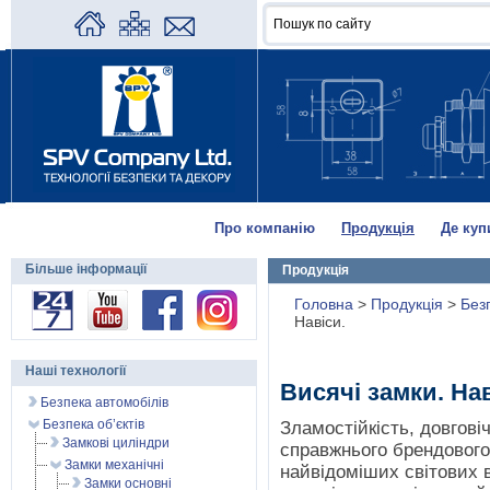
Про компанію
Продукція
Де куп
Більше інформації
Продукція
Головна
>
Продукція
>
Без
Навіси.
Наші технології
Висячі замки. Нав
Безпека автомобілів
Безпека об’єктів
Зламостійкість, довговічн
Замкові циліндри
справжнього брендового 
Замки механічні
найвідоміших світових 
Замки основні