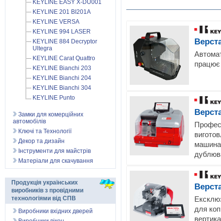
KEYLINE EASY X-DU001
KEYLINE 201 BI201A
KEYLINE VERSA
KEYLINE 994 LASER
Верст
KEYLINE 884 Decryptor
Ultegra
Автомат
KEYLINE Carat Quattro
працює 
KEYLINE Bianchi 203
KEYLINE Bianchi 204
KEYLINE Bianchi 304
KEYLINE Punto
Верст
Замки для комерційних
автомобілів
Профес
Ключі та Технології
виготов
Декор та дизайн
машина,
Інструменти для майстрів
дублюва
Матеріали для скачування
Продукція українських
Верст
виробників з провідними
Ексклюз
технологіями від СПВ
для коп
Виробники вхідних дверей
вертика