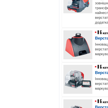
зовніш
трансф
найнесп
верстат
додатка
Верст
Інновац
верстат
маркува
Верст
Інновац
верстат
маркува
Верст