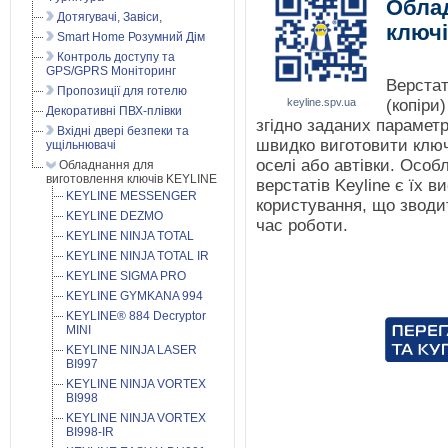
Обла
Дотягувачі, Завіси,
ключ
Smart Home Розумний Дім
Контроль доступу та
GPS/GPRS Моніторинг
Верста
Пропозиції для готелю
keyline.spv.ua
(копіри
Декоративні ПВХ-плівки
згідно заданих параметр
Вхідні двері безпеки та
швидко виготовити ключ
ущільнювачі
оселі або автівки. Особ
Обладнання для
виготовлення ключів KEYLINE
верстатів Keyline є їх в
KEYLINE MESSENGER
користування, що зводи
KEYLINE DEZMO
час роботи.
KEYLINE NINJA TOTAL
KEYLINE NINJA TOTAL IR
KEYLINE SIGMA PRO
KEYLINE GYMKANA 994
KEYLINE® 884 Decryptor
MINI
KEYLINE NINJA LASER
BI997
KEYLINE NINJA VORTEX
BI998
KEYLINE NINJA VORTEX
BI998-IR