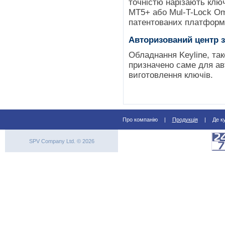
точністю нарізають клю
MT5+ або Mul-T-Lock O
патентованих платформ 
Авторизований центр 
Обладнання Keyline, так
призначено саме для ав
виготовлення ключів.
Про компанію
|
Продукція
|
Де к
SPV Company Ltd. © 2026