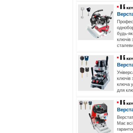
Верст
Професі
однобор
будь-як
ключів 
сталеви
Верст
Універс
ключів 
ключа у
для клю
Верст
Верстат
Має всі
гаранто