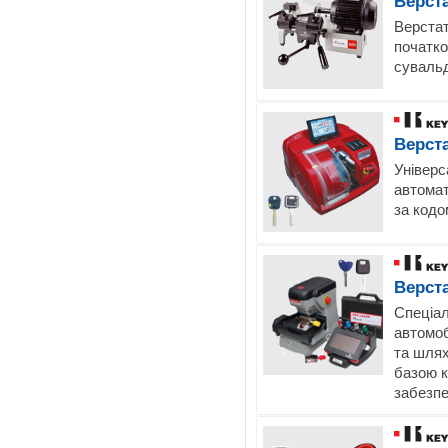
Верст
Верстат
початко
сувальд
Верст
Універс
автомат
за кодо
Верст
Спеціал
автомоб
та шля
базою к
забезпе