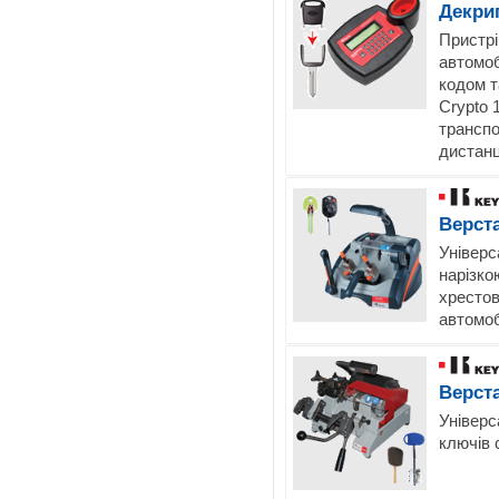
Декри
Пристрі
автомоб
кодом т
Crypto 1
транспо
дистанц
Верст
Універс
нарізко
хрестов
автомоб
Верст
Універс
ключів 