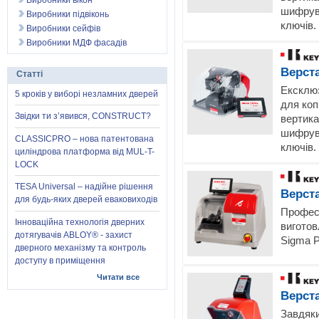
Виробники вікон
шифрува
Виробники підвіконь
ключів.
Виробники сейфів
Виробники МДФ фасадів
Верст
Статті
Ексклюз
5 кроків у виборі незламних дверей
для коп
Звідки ти з’явився, CONSTRUCT?
вертика
шифрува
CLASSICPRO – нова патентована
ключів.
циліндрова платформа від MUL-T-
LOCK
TESA Universal – надійне рішення
Верст
для будь-яких дверей еваковиходів
Профес
Інноваційна технологія дверних
виготов
дотягувачів ABLOY® - захист
Sigma P
дверного механізму та контроль
доступу в приміщення
Читати все
Верст
Завдяки