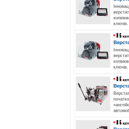
Інновац
верстат
копвіюв
ключів.
Верст
Інновац
верстат
копвіюв
ключів.
Верст
Верстат
початко
«англій
автомоб