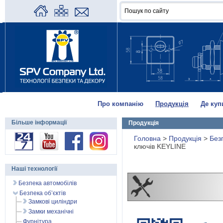
Про компанію
Продукція
Де куп
Більше інформації
Продукція
Головна
>
Продукція
>
Без
ключів KEYLINE
Наші технології
Безпека автомобілів
Безпека об’єктів
Замкові циліндри
Замки механічні
Фурнітура