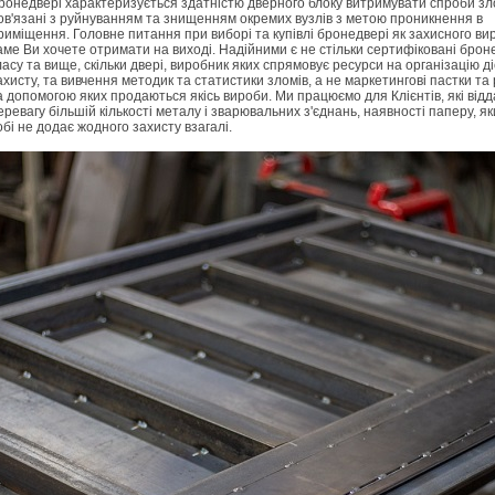
ронедвері характеризується здатністю дверного блоку витримувати спроби з
ов'язані з руйнуванням та знищенням окремих вузлів з метою проникнення в
риміщення. Головне питання при виборі та купівлі бронедвері як захисного ви
аме Ви хочете отримати на виході. Надійними є не стільки сертифіковані брон
ласу та вище, скільки двері, виробник яких спрямовує ресурси на організацію д
ахисту, та вивчення методик та статистики зломів, а не маркетингові пастки та
а допомогою яких продаються якісь вироби. Ми працюємо для Клієнтів, які від
еревагу більшій кількості металу і зварювальних з'єднань, наявності паперу, я
обі не додає жодного захисту взагалі.