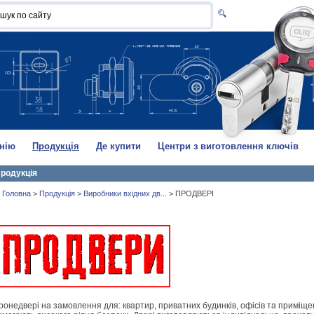
нію
Продукція
Де купити
Центри з виготовлення ключів
родукція
Головна
>
Продукція
>
Виробники вхідних дв...
>
ПРОДВЕРІ
ронедвері на замовлення для: квартир, приватних будинків, офісів та приміще