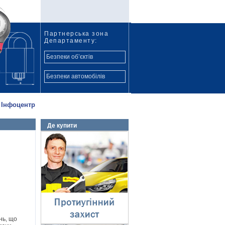
Партнерська зона
Департаменту:
Безпеки об’єктів
Безпеки автомобілів
Інфоцентр
Де купити
Протиугінний захист
⇓
нь, що