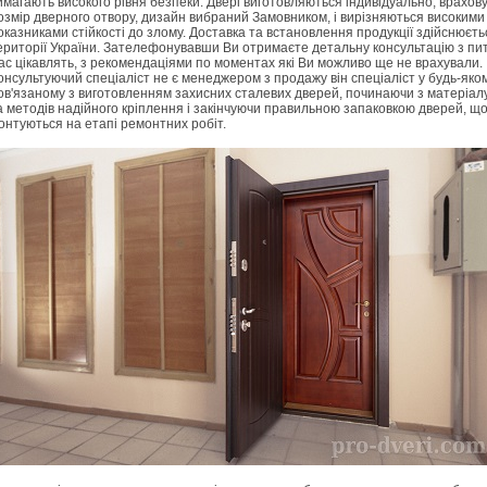
имагають високого рівня безпеки. Двері виготовляються індивідуально, врахов
озмір дверного отвору, дизайн вибраний Замовником, і вирізняються високими
оказниками стійкості до злому. Доставка та встановлення продукції здійснюєть
ериторії України. Зателефонувавши Ви отримаєте детальну консультацію з пи
ас цікавлять, з рекомендаціями по моментах які Ви можливо ще не врахували.
онсультуючий спеціаліст не є менеджером з продажу він спеціаліст у будь-яко
ов'язаному з виготовленням захисних сталевих дверей, починаючи з матеріал
а методів надійного кріплення і закінчуючи правильною запаковкою дверей, щ
онтуються на етапі ремонтних робіт.