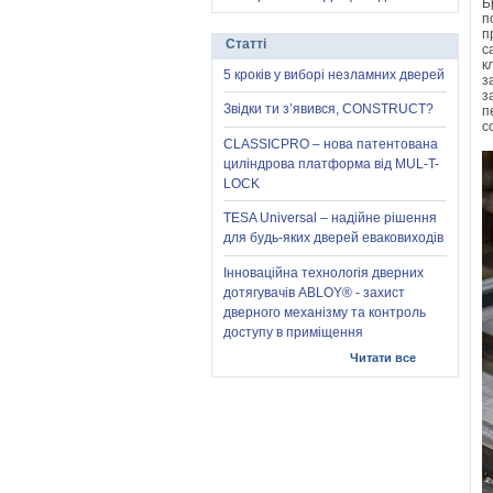
Б
п
п
Статті
с
к
5 кроків у виборі незламних дверей
з
з
Звідки ти з’явився, CONSTRUCT?
п
с
CLASSICPRO – нова патентована
циліндрова платформа від MUL-T-
LOCK
TESA Universal – надійне рішення
для будь-яких дверей еваковиходів
Інноваційна технологія дверних
дотягувачів ABLOY® - захист
дверного механізму та контроль
доступу в приміщення
Читати все