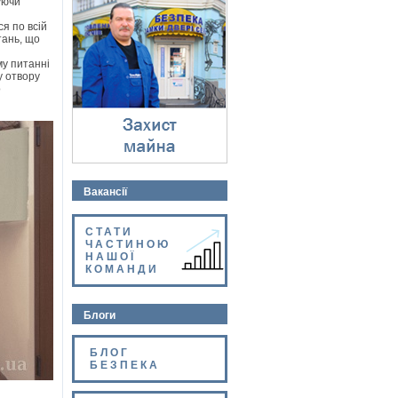
уючи
Захист майна
⇓
ся по всій
тань, що
му питанні
у отвору
о
Вакансії
СТАТИ
ЧАСТИНОЮ
НАШОЇ
КОМАНДИ
Блоги
БЛОГ
БЕЗПЕКА