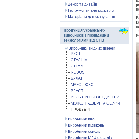
в
Декор та дизайн
р
п
Інструменти для майстрів
т
Матеріали для скачування
В
К
п
Продукція українських
т
м
виробників з провідними
технологіями від СПВ
Виробники вхідних дверей
РУСТ
СТАЛЬ-М
СТРАЖ
RODOS
БУЛАТ
МАКСІЛЮКС
ВЛАСТ
ВЕСЬ СВІТ БРОНЕДВЕРЕЙ
МОНОЛІТ-ДВЕРІ ТА СЕЙФИ
ПРОДВЕРІ
Виробники вікон
Виробники підвіконь
Виробники сейфів
Виробники МДФ фасадів