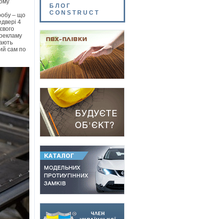
лому
БЛОГ
CONSTRUCT
робу – що
едвері 4
ієвого
 рекламу
дають
кий сам по