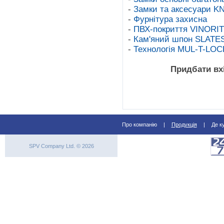
-
Замки та аксесуари 
-
Фурнітура захисна
-
ПВХ-покриття VINORI
-
Кам'яний шпон SLAT
-
Технологія MUL-T-L
Придбати вх
Про компанію
|
Продукція
|
Де к
SPV Company Ltd. © 2026