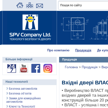
Про компанію
Продукція
Де куп
Більше інформації
Продукція
Головна
>
Продукція
>
Вир
Вхідні двері ВЛА
Наші технології
Безпека автомобілів
• Виробництво ВЛАСТ п
Безпека об’єктів
вхідних дверей та інши
Замки для комерційних
конструкцій більше 20 ро
автомобілів
• ВЛАСТ - успішна і пос
Ключі та Технології