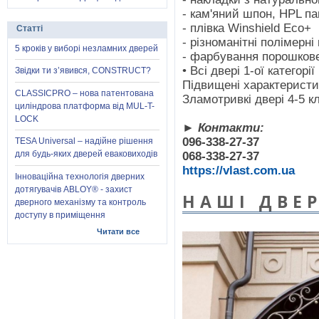
- кам'яний шпон, HPL па
- плівка Winshield Eco+
Статті
- різноманітні полімерні
5 кроків у виборі незламних дверей
- фарбування порошкове,
• Всі двері 1-ої категорі
Звідки ти з’явився, CONSTRUCT?
Підвищені характеристик
CLASSICPRO – нова патентована
Зламотривкі двері 4-5 кл
циліндрова платформа від MUL-T-
LOCK
► Контакти:
096-338-27-37
TESA Universal – надійне рішення
для будь-яких дверей еваковиходів
068-338-27-37
https://vlast.com.ua
Інноваційна технологія дверних
дотягувачів ABLOY® - захист
НАШІ ДВЕР
дверного механізму та контроль
доступу в приміщення
Читати все