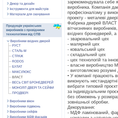
зарекомендувала себе я
Декор та дизайн
виробника. Компанія дає
Інструменти для майстрів
професіоналізму у викон
Матеріали для скачування
проекту - металеві двері 
Фабрика дверей ВЛАСТ н
Продукція українських
вітчизняних виробників
виробників з провідними
вхідних бронедверей, а
технологіями від СПВ
- зварювальний цех
Виробники вхідних дверей
- малярний цех
РУСТ
- ковальський цех
СТАЛЬ-М
- складальний цех
СТРАЖ
- цех технологій та інно
RODOS
- власне виробництво 
БУЛАТ
- виготовляємо розумні д
МАКСІЛЮКС
• У компанії працюють ви
ВЛАСТ
виконують нестандартні
ВЕСЬ СВІТ БРОНЕДВЕРЕЙ
вибрати типовий проєкт
МОНОЛІТ-ДВЕРІ ТА СЕЙФИ
за індивідуальним проє
ПРОДВЕРІ
без обмежень у розмірах
Виробники вікон
зовнішньої обробки.
Виробники підвіконь
Декорування:
Виробники сейфів
- МДФ ламінований, фа
Виробники МДФ фасадів
- накладки з натуральн