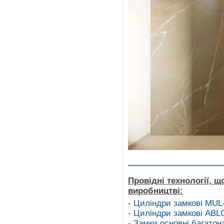
Провідні технології, щ
виробництві:
-
Циліндри замкові MU
-
Циліндри замкові AB
-
Замки основні багат