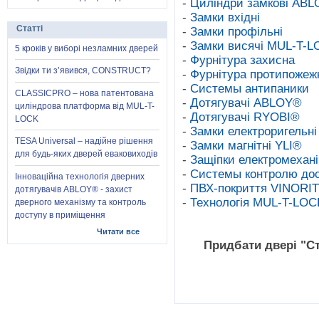
-
Циліндри замкові AB
-
Замки вхідні
Статті
-
Замки профільні
-
Замки висячі MUL-T-
5 кроків у виборі незламних дверей
-
Фурнітура захисна
Звідки ти з’явився, CONSTRUCT?
-
Фурнітура протипоже
-
Системы антипаники
CLASSICPRO – нова патентована
-
Дотягувачі ABLOY®
циліндрова платформа від MUL-T-
-
Дотягувачі RYOBI®
LOCK
-
Замки електроригельні
TESA Universal – надійне рішення
-
Замки магнітні YLI®
для будь-яких дверей еваковиходів
-
Защіпки електромехан
-
Системы контролю д
Інноваційна технологія дверних
-
ПВХ-покриття VINORI
дотягувачів ABLOY® - захист
-
Технологія MUL-T-L
дверного механізму та контроль
доступу в приміщення
Читати все
Придбати двері "С