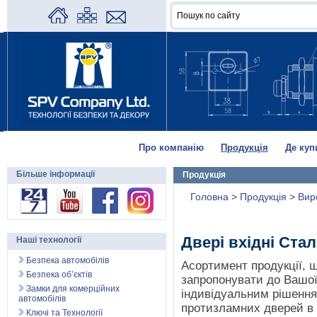
Про компанію
Продукція
Де куп
Більше інформації
Продукція
Головна
>
Продукція
>
Вир
Двері вхідні Ста
Наші технології
Безпека автомобілів
Асортимент продукції, 
Безпека об’єктів
запропонувати до Вашої 
Замки для комерційних
індивідуальним рішенн
автомобілів
протизламних дверей в к
Ключі та Технології