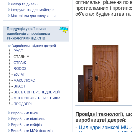
оптимальні рішення по 
Декор та дизайн
протизламних і протипо
Інструменти для майстрів
об'єктах будівництва та 
Матеріали для скачування
Продукція українських
виробників з провідними
технологіями від СПВ
Виробники вхідних дверей
РУСТ
СТАЛЬ-М
СТРАЖ
RODOS
БУЛАТ
МАКСІЛЮКС
ВЛАСТ
ВЕСЬ СВІТ БРОНЕДВЕРЕЙ
МОНОЛІТ-ДВЕРІ ТА СЕЙФИ
ПРОДВЕРІ
Виробники вікон
Провідні технології, щ
Виробники підвіконь
виробництві дверей:
Виробники сейфів
-
Циліндри замкові MU
Виробники МДФ фасадів