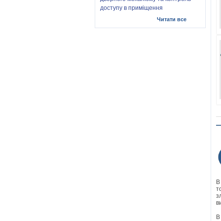
доступу в приміщення
Читати все
В
т
з
в
В