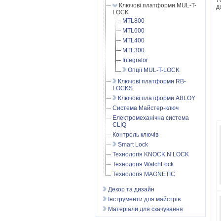
7
Ключові платформи MUL-T-
д
LOCK
MTL800
MTL600
MTL400
MTL300
Integrator
Опції MUL-T-LOCK
Ключові платформи RB-
LOCKS
Ключові платформи ABLOY
Система Майстер-ключ
Електромеханічна система
CLIQ
Контроль ключів
Smart Lock
Технологія KNOCK N’LOCK
Технологія WatchLock
Технологія MAGNETIC
Декор та дизайн
Інструменти для майстрів
Матеріали для скачування