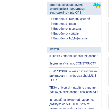
Продукція українських
виробників з провідними
технологіями від СПВ
Виробники вхідних дверей
Виробники вікон
Виробники підвіконь
Виробники сейфів
Виробники МДФ фасадів
Статті
5 кроків у виборі незламних дверей
Звідки ти з’явився, CONSTRUCT?
CLASSICPRO – нова патентована
циліндрова платформа від MUL-T-
LOCK
TESA Universal – надійне рішення
для будь-яких дверей еваковиходів
Інноваційна технологія дверних
дотягувачів ABLOY® - захист
дверного механізму та контроль