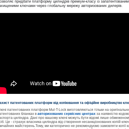
озволяє придбати платформу циліндрів преміум-класу із запатентованими
ахищеними ключами через глобальну мережу авторизованих дилерів.
ахист патентованих платформ від копіювання та офіційне виробництво кл
лючі патентованих платформ Mul-T-Lock виготовляються тільки на оригінальн
атентованих бланках в
авторизованих сервісних центрах
за наявністю кодово
аспорта циліндра. Дані про вашому ключі можуть бути відомі лише обмеженом
сіб. Це - страхує власника циліндра від створення несанкціонованих копій ключ
вичайних майстерень.Тому, ми категорично не рекомендуємо замовляти копії к