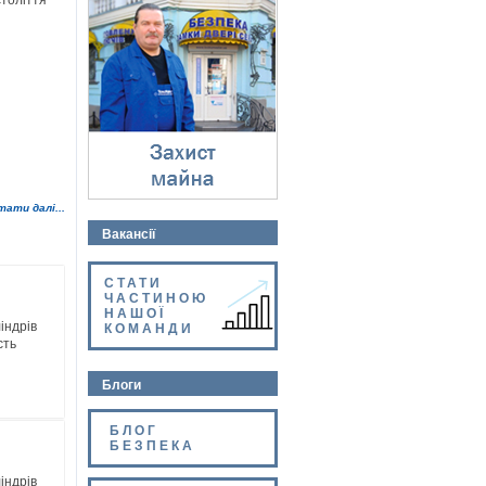
століття
Захист майна
⇓
тати далі...
Вакансії
СТАТИ
ЧАСТИНОЮ
НАШОЇ
індрів
КОМАНДИ
сть
Блоги
БЛОГ
БЕЗПЕКА
індрів