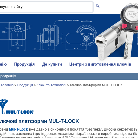
нію
Продукція
Де купити
Центри з виготовлення ключів
родукція
Головна
>
Продукція
>
Ключі та Технології
>
Ключові платформи MUL-T-LOCK
лючові платформи MUL-T-LOCK
ренд
Mul-T-Lock
вже давно є синонімом поняття "безпека". Висока секретність
адійність замкових і циліндрових механізмів ізраїльського виробника відома бі