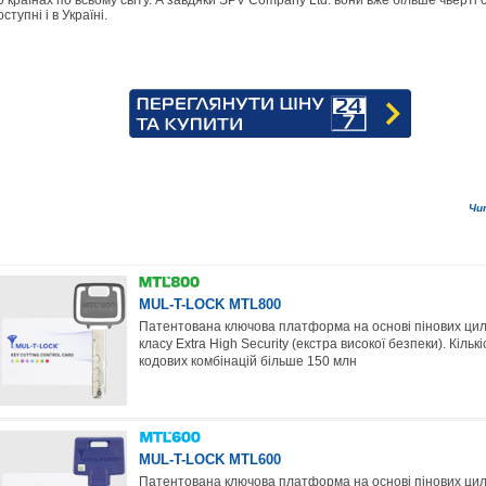
0 країнах по всьому світу. А завдяки SPV Company Ltd. вони вже більше чверті 
оступні і в Україні.
Чи
MUL-T-LOCK MTL800
Патентована ключова платформа на основі пінових цил
класу Extra High Security (екстра високої безпеки). Кількі
кодових комбінацій більше 150 млн
MUL-T-LOCK MTL600
Патентована ключова платформа на основі пінових цил