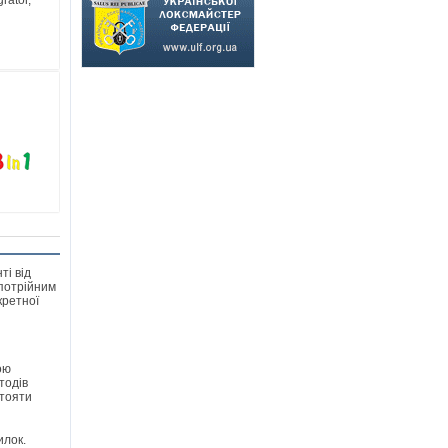
rator,
ті від
 потрійним
кретної
ою
тодів
стояти
илок.