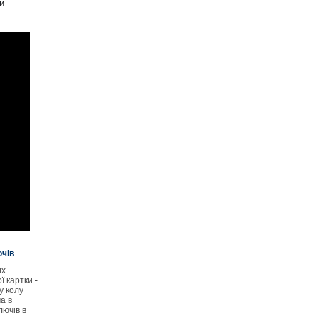
 
ючів
их
ї картки -
у колу
а в
лючів в