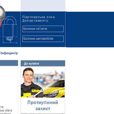
Партнерська зона
Департаменту:
Безпеки об’єктів
Безпеки автомобілів
Інфоцентр
Де купити
Протиугінний захист
⇓
 та
льш ніж в