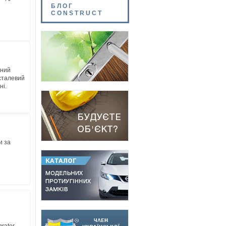
БЛОГ
CONSTRUCT
йний
 сталевий
ні.
и за