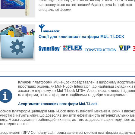
Клас High Security (високої безпеки). В MUL-T-LOCK Integ
застосовується патентований бланк ключа із нарізкою
спеціальної форми
Опції для ключових платформ MUL-T-LOCK
Ключові платформи Mul-T-Lock представлені в широкому асортимен
простіших рішень, як Mul-T-Lock Integrator і до найбільш складних з
захистом від злому, як Mul-T-Lock MT5+. Але, в незалежності від кон
платформи, всі платформи є надійними та добре захищеними.
Асортимент ключових платформ Mul-T-Lock
 основі платформ циліндрів Mul-T-Lock лежить піновий механізм. Вони з висок
очністю зчитують ключ, що дозволяє знизити ефективність інтелектуальних ме
лому. А застосування грибоподібних пінів, до того ж, дозволяє циліндру проти
исвердлюванню.
 асортименті SPV Company Ltd. представлені всі ключові платформи від мульт