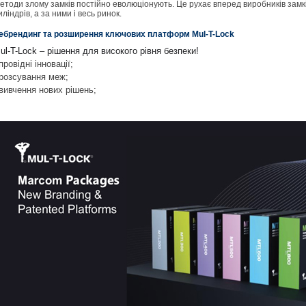
етоди злому замків постійно еволюціонують. Це рухає вперед виробників замкі
иліндрів, а за ними і весь ринок.
ебрендинг та розширення ключових платформ Mul-T-Lock
ul-T-Lock – рішення для високого рівня безпеки!
 провідні інновації;
 розсування меж;
 вивчення нових рішень;