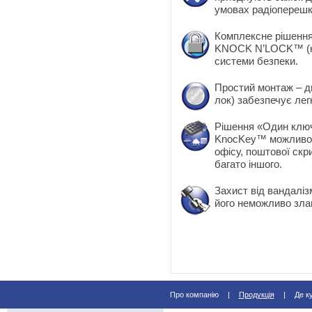
умовах радіоперешк
Комплексне рішення 
KNOCK N’LOCK™ (кн
системи безпеки.
Простий монтаж – д
лок) забезпечує лег
Рішення «Один ключ
KnocKey™ можливо к
офісу, поштової скр
багато іншого.
Захист від вандаліз
його неможливо злам
Про компанію
|
Продукція
|
Де к