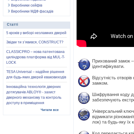
Виробники сейфів
Виробники МДФ фасадів
Статті
5 кроків у виборі незламних дверей
Звідки ти з’явився, CONSTRUCT?
CLASSICPRO – нова патентована
циліндрова платформа від MUL-T-
Прихований замок –
LOCK
ідентифікувати.
TESA Universal – надійне рішення
Відсутність отворів
для будь-яких дверей еваковиходів
замком.
Інноваційна технологія дверних
дотягувачів ABLOY® - захист
Шифрування коду до
дверного механізму та контроль
забезпечують екстре
доступу в приміщення
Читати все
Універсальний клю
відмикати різноман
лок) та будь-яку їх к
Код передається кр