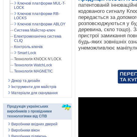
Ключові платформи MUL-T-
патентованій інноваційн
LOCK
кодованого сигналу Kno
Ключові платформи RB-
передається за допомого
LOCKS
розповсюджуються у бу
Ключові платформи ABLOY
деревина, скло тощо). З
Система Майстер-ключ
пристрої замикання повн
Електромеханічна система
CLIQ
будь-яких зовнішніх озн
Контроль ключів
унеможливлює маніпулю
Smart Lock
Технологія KNOCK N’LOCK
Технологія WatchLock
Технологія MAGNETIC
Декор та дизайн
Інструменти для майстрів
Матеріали для скачування
Продукція українських
виробників з провідними
технологіями від СПВ
Виробники вхідних дверей
Виробники вікон
Виробники підвіконь