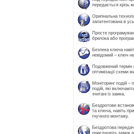
передається крізь м
Оригінальна техноло
запатентована в усь
Просте програмуван
брелока або програм
Безпека ключа навіт
невідомий – ключ н
Подовжений термін 
оптимізації схеми ж
Моніторинг подій – п
подій, які включают
зчитані із замка.
Бездротове встановл
та ключа, навіть пр
гнучкого монтажу.
Бездротова передача
приєднують замок д