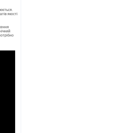
юється.
атів якості
вження
нічний
потрібно