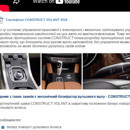
Сертифікат CONSTRUCT VOLANT 2018
сі ці системи управління трансмісії є електронні і механічно заблокувати уп
оробки перемикання швидкостей на цих авто не мається можливим. Тому че
иробник протиугінних систем CONSTRUCT почав розробку протиугінних зам
ового типу, що блокують інші рухомі вузли автомобіля, без управління якими
втомобіль не може безпечно рухатись своїм ходом.
дним з таких замків є механічний блокіратор рульового валу - CONSTRUC
ротиугінний замок CONSTRUCT VOLANT в закритому положенні блокує повор
ульового колеса.
собливості:
блокує поворот рульового колеса