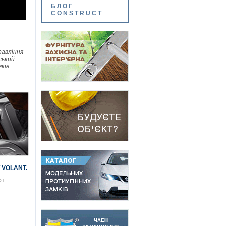
БЛОГ
CONSTRUCT
равління
ський
ків
T VOLANT.
от