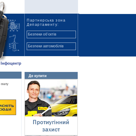
Партнерська зона
Департаменту:
Безпеки об’єктів
Безпеки автомобілів
Інфоцентр
Де купити
Протиугінний захист
 валу
⇓