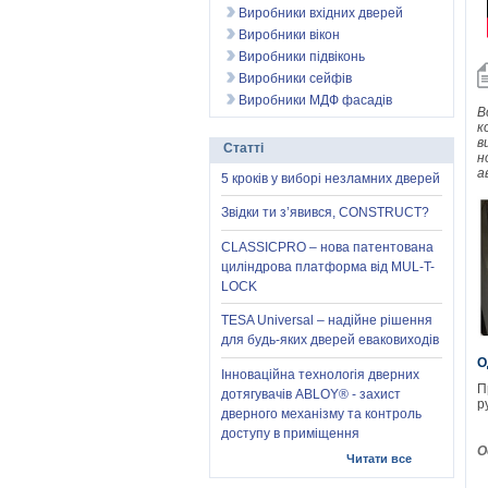
Виробники вхідних дверей
Виробники вікон
Виробники підвіконь
Виробники сейфів
Виробники МДФ фасадів
В
к
в
Статті
н
а
5 кроків у виборі незламних дверей
Звідки ти з’явився, CONSTRUCT?
CLASSICPRO – нова патентована
циліндрова платформа від MUL-T-
LOCK
TESA Universal – надійне рішення
для будь-яких дверей еваковиходів
О
Інноваційна технологія дверних
П
дотягувачів ABLOY® - захист
р
дверного механізму та контроль
доступу в приміщення
О
Читати все