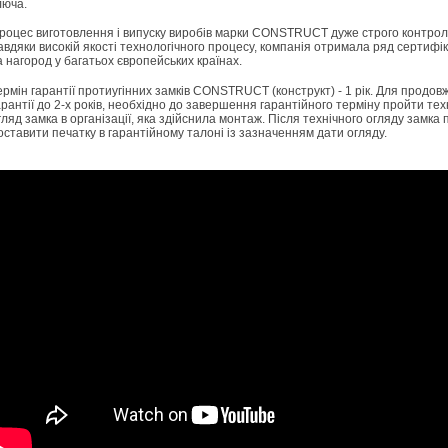
люча.
роцес виготовлення і випуску виробів марки CONSTRUCT дуже строго контрол
авдяки високій якості технологічного процесу, компанія отримала ряд сертифік
а нагород у багатьох європейських країнах.
ермін гарантії протиугінних замків CONSTRUCT (конструкт) - 1 рік. Для продо
арантії до 2-х років, необхідно до завершення гарантійного терміну пройти тех
гляд замка в організації, яка здійснила монтаж. Після технічного огляду замка 
оставити печатку в гарантійному талоні із зазначенням дати огляду.