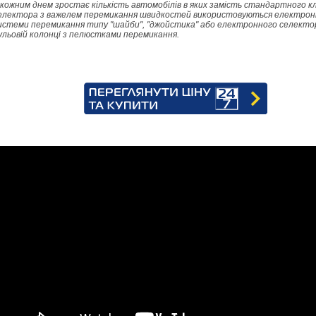
 кожним днем зростає кількість автомобілів в яких замість стандартного к
електора з важелем перемикання швидкостей використовуються електрон
истеми перемикання типу "шайби", "джойстика" або електронного селекто
ульовій колонці з пелюстками перемикання.