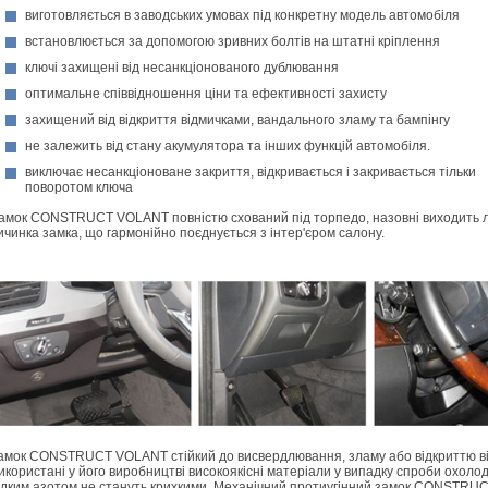
виготовляється в заводських умовах під конкретну модель автомобіля
встановлюється за допомогою зривних болтів на штатні кріплення
ключі захищені від несанкціонованого дублювання
оптимальне співвідношення ціни та ефективності захисту
захищений від відкриття відмичками, вандального зламу та бампінгу
не залежить від стану акумулятора та інших функцій автомобіля.
виключає несанкціоноване закриття, відкривається і закривається тільки
поворотом ключа
амок CONSTRUCT VOLANT повністю схований під торпедо, назовні виходить
ичинка замка, що гармонійно поєднується з інтер'єром салону.
амок CONSTRUCT VOLANT стійкий до висвердлювання, зламу або відкриттю в
икористані у його виробництві високоякісні матеріали у випадку спроби охол
ідким азотом не стануть крихкими. Механічний протиугінний замок CONSTRU