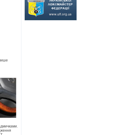
 лише
ідмичками.
одження
CT