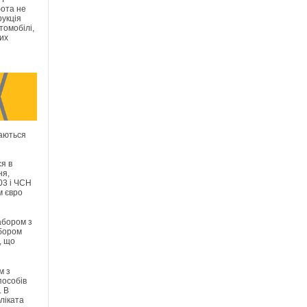
бота не
рукція
томобілі,
их
раються
я в
ня,
03 і ЧСН
м євро
абором з
абором
, що
м з
пособів
. В
ліката