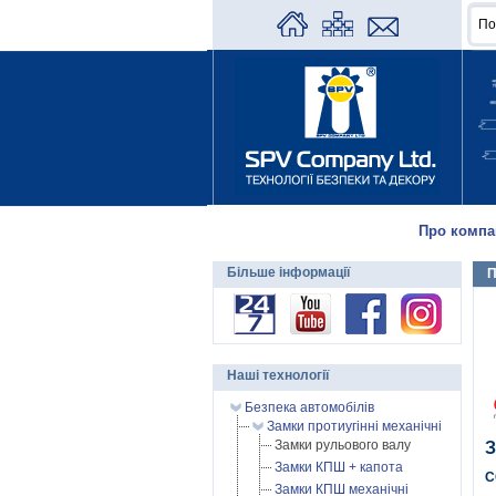
Про компа
Більше інформації
П
Наші технології
Безпека автомобілів
Замки протиугінні механічні
Замки рульового валу
З
Замки КПШ + капота
C
Замки КПШ механічні