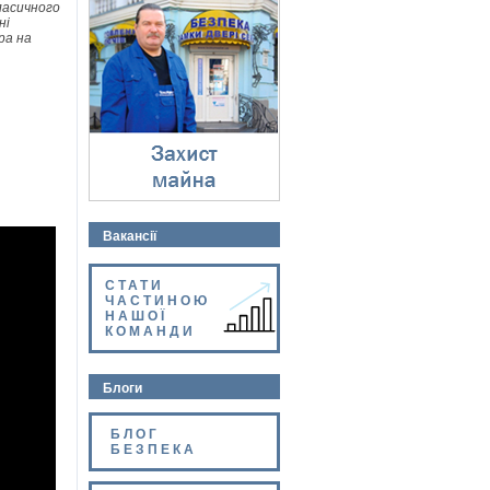
Захист майна
ласичного
ні
⇓
ра на
Вакансії
СТАТИ
ЧАСТИНОЮ
НАШОЇ
КОМАНДИ
Блоги
БЛОГ
БЕЗПЕКА