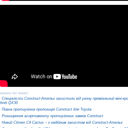
овини по темі:
Спеціалісти Construct-Ательє захистили від угону преміальний міні-кр
nfiniti QX30
Повна протиугінна пропозиція Construct для Toyota
Розширення асортименту протиугінних замків Construct
Новий Citroen C4 Cactus – з надійним захистом від Construct-Ательє