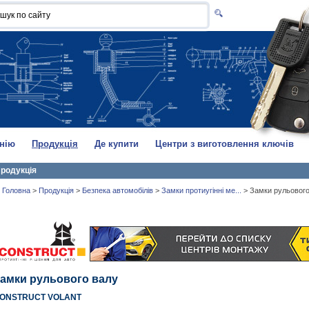
нію
Продукція
Де купити
Центри з виготовлення ключів
родукція
Головна
>
Продукція
>
Безпека автомобілів
>
Замки протиугінні ме...
>
Замки рульового
амки рульового валу
ONSTRUCT VOLANT