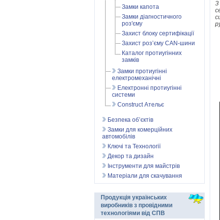
З
Замки капота
с
Замки діагностичного
с
роз'єму
р
Захист блоку сертифікації
Захист роз’єму CAN-шини
Каталог протиугінних
замків
Замки протиугінні
електромеханічні
Електронні протиугінні
системи
Construct Ательє
Безпека об’єктів
Замки для комерційних
автомобілів
Ключі та Технології
Декор та дизайн
Інструменти для майстрів
Матеріали для скачування
Продукція українських
виробників з провідними
технологіями від СПВ