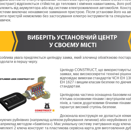
констракт) відрізняється стійкістю до теплових і хімічних навантажень, його ро
алежить від акумулятора або від системи електроживлення автомобіля. Конст
истеми виключає ненавмисне замикання пристрою. Після установки його на ав
няти пристрій неможливо без застосування електро інструментів та спеціальн
авичок.
соблива увага приділяється циліндру замка, який злочинці обов'язково поста
одолати в першу чергу.
Циліндр CONSTRUCT, що використовуєтьс
замках, має високосекретні технічні рішен
відповідає вимогам стандартів ЧСН ЕН 13
ЕН 1627 і вищим класам безпеки по діючи
стандартам.
Циліндрова частина оснащена базовим н
п'ятьма основними пінами і внутрішнім н
пінів, а також додатковими бічними пінами
гарантує високий ступінь безпеки.
Досконала конструкція не долається ніяки
снуючих руйнівних (наприклад шляхом руйнування личинки) або неруйнівних с
наприклад методом «бампінга»). Має унікальну систему зчитування коду ключа
омплекті 2 ключа конструкт та пластикова сервісна карта для виготовлення дуб