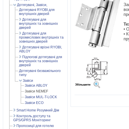
За
Дотягувачі, Завіси,
во
Дотягувачі RYOBI для
внутрішніх дверей
пр
Дотягувачі для
внутрішніх та зовнішніх
Те
дверей
• 
Дотягувачі для
• 
промислових внутрішніх та
пр
зовнішніх дверей
Дотягувачі врізні RYOBI,
ABLOY
Підлогові дотягувачі для
внутрішніх та зовнішніх
дверей
Дотягувачі безважільного
типу
Завіси
Завіси ABLOY
Завіси NEMEF
Завіси MUL-T-LOCK
Завіси ECO
Smart Home Розумний Дім
Контроль доступу та
GPS/GPRS Моніторинг
Пропозиції для готелю