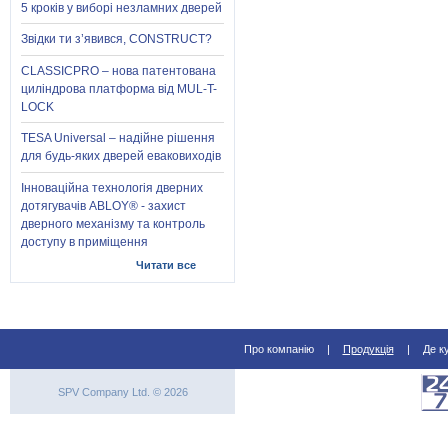
5 кроків у виборі незламних дверей
Звідки ти з’явився, CONSTRUCT?
CLASSICPRO – нова патентована
циліндрова платформа від MUL-T-
LOCK
TESA Universal – надійне рішення
для будь-яких дверей еваковиходів
Інноваційна технологія дверних
дотягувачів ABLOY® - захист
дверного механізму та контроль
доступу в приміщення
Читати все
Про компанію
|
Продукція
|
Де к
SPV Company Ltd. © 2026