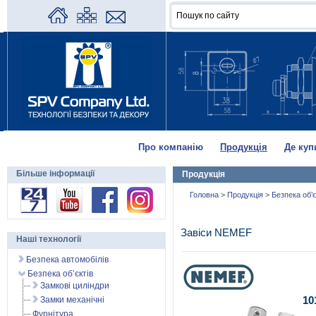
Про компанію
Продукція
Де куп
Більше інформації
Продукція
Головна
>
Продукція
>
Безпека об’
Завіси NEMEF
Наші технології
Безпека автомобілів
Безпека об’єктів
Замкові циліндри
10
Замки механічні
Фурнітура