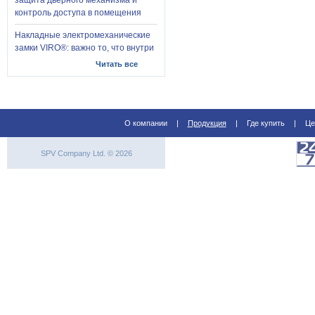
защита дверного механизма и
контроль доступа в помещения
Накладные электромеханические
замки VIRO®: важно то, что внутри
Читать все
О компании
|
Продукция
|
Где купить
|
Це
SPV Company Ltd. © 2026