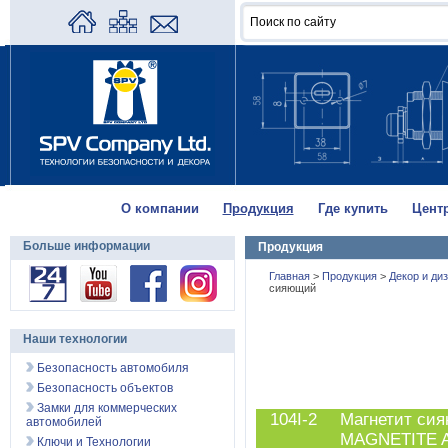
О компании
Продукция
Где купить
Цент
Больше информации
Продукция
Главная
>
Продукция
>
Декор и ди
сияющий
Наши технологии
Безопасность автомобиля
Безопасность объектов
Замки для коммерческих
104I-2
Магнетит си
автомобилей
MAGNETITE 
Ключи и Технологии