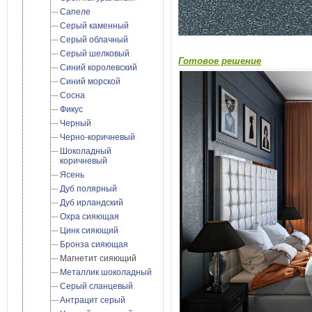
Сапеле
Серый каменный
Серый облачный
Серый шелковый
Готовое решение
Синий королевский
Синий морской
Сосна
Фикус
Черный
Черно-коричневый
Шоколадный
коричневый
Ясень
Дуб полярный
Дуб ирландский
Охра сияющая
Цинк сияющий
Бронза сияющая
Магнетит сияющий
Металлик шоколадный
Cерый сланцевый
Антрацит серый