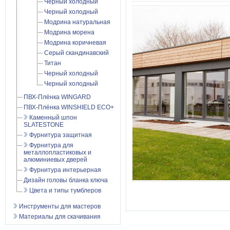
Черный холодный
Черный холодный
Модрина натуральная
Модрина морена
Модрина коричневая
Серый скандинавский
Титан
Черный холодный
Черный холодный
ПВХ-Плёнка WINGARD
ПВХ-Плёнка WINSHIELD ECO+
Каменный шпон
SLATESTONE
Фурнитура защитная
Фурнитура для
металлопластиковых и
алюминиевых дверей
Фурнитура интерьерная
Дизайн головы бланка ключа
Цвета и типы тумблеров
Инструменты для мастеров
Материалы для скачивания