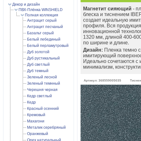
Декор и дизайн
Магнетит сияющий
- п
ПВХ-Плёнка WINSHIELD
блеска и тиснением IBER
Полная коллекция
создает идеальную ими
Антрацит серый
профиля. Вся продукци
Антрацит песчаный
инновационной технолог
Базальт серый
1320 мм, длиной 400-60
Белый лебединый
по ширине и длине.
Белый перламутровый
Дизайн:
Пленка темно с
Дуб золотой
имитирующий поверхност
Дуб рустикальный
Идеально сочетаются с и
Дуб светлый
минимализм, конструкти
Дуб темный
Зеленый лесной
Артикул: 368559005035
Тиснени
Зеленый темнный
Черешня черная
Кедр светлый
Кедр
Красный осенний
Кремовый
Махагони
Металик серебряный
Оранжевый
Орех натуральный