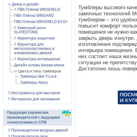
Декор и дизайн
Тумблеры высокого кач
ПВХ-Плёнка WINSHIELD
замочных технологий Mu
ПВХ-Плёнка WINGARD
тумблером – это удобно
ПВХ-Плёнка WINSHIELD ECO+
повысит комфорт польз
Каменный шпон
помещения не нужно ка
SLATESTONE
закрыть дверь изнутри.
Фурнитура защитная
изготовления подтверж
Фурнитура для
металлопластиковых и
интерьера помещения. Б
алюминиевых дверей
них состоит наша жизнь
Фурнитура интерьерная
ситуации не препятств
Дизайн головы бланка ключа
Достаточно лишь повер
Цвета и типы тумблеров
Тумблеры Mul-T-Lock
Тумблеры Abloy
Инструменты для мастеров
Материалы для скачивания
Продукция украинских
производителей с ведущими
технологиями от СПВ
Производители входных дверей
Производители окон