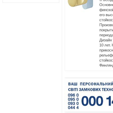
Основн
финско
его выс
стойко
Произво
покрыти
периода
Дизайн 
10 лет.
прикосн
рельеф
стойкос
Финлян