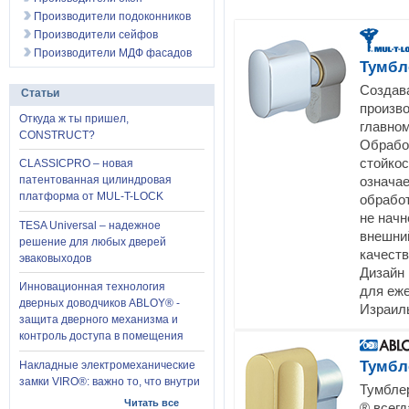
Производители подоконников
Производители сейфов
Производители МДФ фасадов
Тумбл
Создава
Статьи
произв
Откуда ж ты пришел,
главно
CONSTRUCT?
Обрабо
стойко
CLASSICPRO – новая
означае
патентованная цилиндровая
платформа от MUL-T-LOCK
обработ
не начн
TESA Universal – надежное
внешний
решение для любых дверей
качеств
эваковыходов
Дизайн
Инновационная технология
для еже
дверных доводчиков ABLOY® -
Израил
защита дверного механизма и
контроль доступа в помещения
Тумбл
Накладные электромеханические
замки VIRO®: важно то, что внутри
Тумбле
Читать все
® всегд