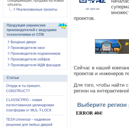
началас
спецификация, продажа на новые
объекты
суперма
as.spv.ua
Реализованные проекты
множес
проектов.
Продукция украинских
производителей с ведущими
технологиями от СПВ
Входные двери
Производители окон
Производители подоконников
Производители сейфов
Производители МДФ фасадов
Сейчас в нашей компан
проектов и инженеров п
Статьи
Для того, чтобы найти 
Откуда ж ты пришел,
регион на интерактивно
CONSTRUCT?
CLASSICPRO – новая
Выберите регион
патентованная цилиндровая
платформа от MUL-T-LOCK
TESA Universal – надежное
решение для любых дверей