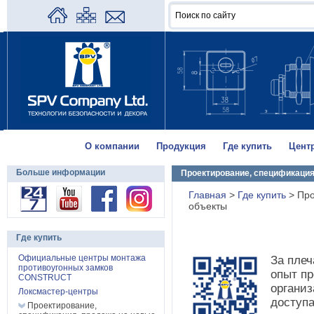
О компании
Продукция
Где купить
Цент
Больше информации
Проектирование, спецификация
Главная
>
Где купить
>
Про
объекты
Где купить
Официальные центры монтажа
За пле
противоугонных замков
опыт пр
CONSTRUCT
организ
Локсмастер-центры
доступа
Проектирование,