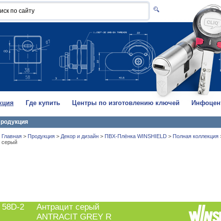
кция
Где купить
Центры по изготовлению ключей
Инфоцен
родукция
Главная
>
Продукция
>
Декор и дизайн
>
ПВХ-Плёнка WINSHIELD
>
Полная коллекция
серый
58D-2
Антрацит серый
ANTRACIT GREY R