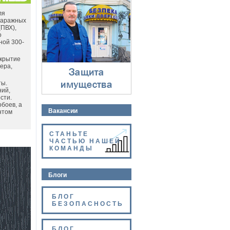
Защита имущества
⇓
ля
 гаражных
(ПВХ),
о
ной 300-
окрытие
ера,
ты.
ний,
сти.
боев, а
Вакансии
нтом
СТАНЬТЕ
ЧАСТЬЮ НАШЕЙ
КОМАНДЫ
Блоги
БЛОГ
БЕЗОПАСНОСТЬ
БЛОГ