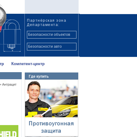
Партнёрская зона
Департамента:
Безопасности объектов
Безопасности авто
тр
Компетент-центр
Где купить
Противоугонная
>
Антрацит
защита
⇓