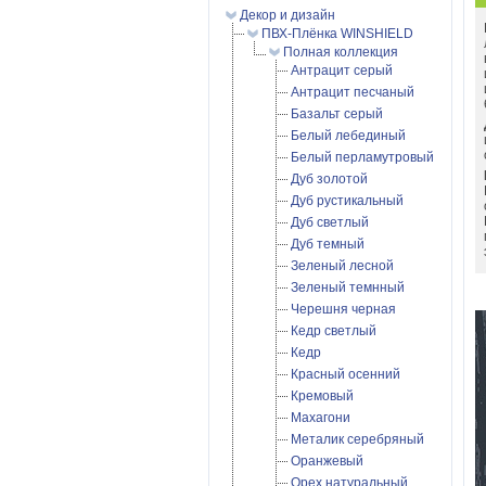
Декор и дизайн
ПВХ-Плёнка WINSHIELD
Полная коллекция
Антрацит серый
Антрацит песчаный
Базальт серый
Белый лебединый
Белый перламутровый
Дуб золотой
Дуб рустикальный
Дуб светлый
Дуб темный
Зеленый лесной
Зеленый темнный
Черешня черная
Кедр светлый
Кедр
Красный осенний
Кремовый
Махагони
Металик серебряный
Оранжевый
Орех натуральный