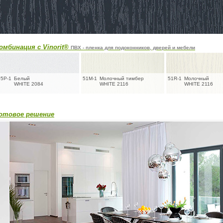
омбинация с Vinorit®
ПВХ - пленка для подоконников, дверей и мебели
05P-1
Белый
51M-1
Молочный тимбер
51R-1
Молочный
WHITE 2084
WHITE 2116
WHITE 2116
отовое решение