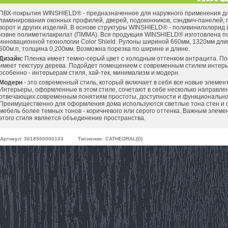
ПВХ-покрытия WINSHIELD® - предназначенное для наружного применения д
ламинирования оконных профилей, дверей, подоконников, сэндвич-панелей,
ворот и других изделий. В основе структуры WINSHIELD® - поливинилхлорид 
извне полиметилакрилат (ПММА). Вся продукция WINSHIELD® изготовлена п
инновационной технологии Color Shield. Рулоны шириной 660мм, 1320мм дли
600м.п, толщина 0,200мм. Возможна порезка по ширине и длине.
Дизайн:
Пленка имеет темно-серый цвет с холодным оттенком антрацита. П
имеет текстуру дерева. Подойдет помещением с современным стилем интерь
особенно - интерьерам стиля, хай-тек, минимализм и модерн.
Модерн
- это современный стиль, который включает в себя все новые элемен
Интерьеры, оформленные в этом стиле, сочетают в себе несколько направле
отвечающих современным понятиям простоты, доступности и функционально
Преимущественно для оформления дома используются светлые тона стен и о
мебель более темных тонов - коричневого или серого оттенка. Важным элеме
этого стиля является объединение пространства.
Артикул: 3618500000103
Тиснение: CATHEDRAL(D)