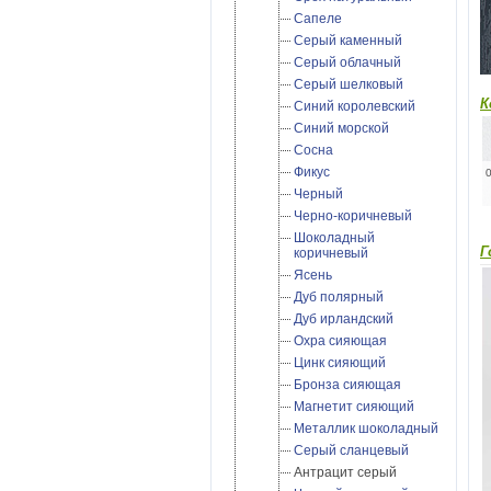
Сапеле
Серый каменный
Серый облачный
Серый шелковый
К
Синий королевский
Синий морской
Сосна
Фикус
Черный
Черно-коричневый
Шоколадный
Г
коричневый
Ясень
Дуб полярный
Дуб ирландский
Охра сияющая
Цинк сияющий
Бронза сияющая
Магнетит сияющий
Металлик шоколадный
Cерый сланцевый
Антрацит серый