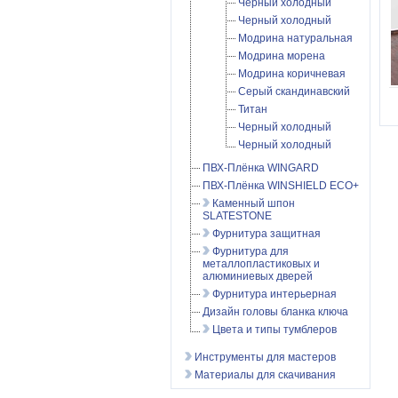
Черный холодный
Черный холодный
Модрина натуральная
Модрина морена
Модрина коричневая
Серый скандинавский
Титан
Черный холодный
Черный холодный
ПВХ-Плёнка WINGARD
ПВХ-Плёнка WINSHIELD ECO+
Каменный шпон
SLATESTONE
Фурнитура защитная
Фурнитура для
металлопластиковых и
алюминиевых дверей
Фурнитура интерьерная
Дизайн головы бланка ключа
Цвета и типы тумблеров
Инструменты для мастеров
Материалы для скачивания