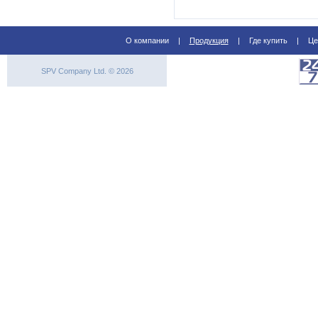
>
Сенсационная новость! ABL
О компании
|
Продукция
|
Где купить
|
Це
SPV Company Ltd. © 2026