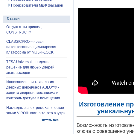
Производители МДФ фасадов
Статьи
Откуда ж ты пришел,
CONSTRUCT?
CLASSICPRO – новая
патентованная цилиндровая
платформа от MUL-T-LOCK
TESA Universal – надежное
решение для любых дверей
эваковыходов
Инновационная технология
дверных доводчиков ABLOY® -
защита дверного механизма и
контроль доступа в помещения
Изготовление п
Накладные электромеханические
уникальну
замки VIRO®: важно то, что внутри
Читать все
Возможность изготовле
ключа с совершенно ун