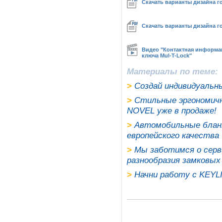
Скачать варианты дизайна 
Скачать варианты дизайна г
Видео "Контактная информац
ключа Mul-T-Lock"
Материалы по теме:
>
Создай индивидуальн
>
Стильные эргономичн
NOVEL уже в продаже!
>
Автомобильные бланк
европейского качества
>
Мы заботимся о серв
разнообразия замковых
>
Начни работу с KEYLI
>
Как просто изготовлять сл
>
SPV Company Ltd. поддержал
ключей
>
У каждого - свой стиль без