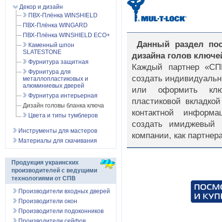
Декор и дизайн
ПВХ-Плёнка WINSHIELD
ПВХ-Плёнка WINGARD
ПВХ-Плёнка WINSHIELD ECO+
Данный раздел по
Каменный шпон
SLATESTONE
дизайна голов ключе
Фурнитура защитная
Каждый партнер «СП
Фурнитура для
создать индивидуаль
металлопластиковых и
алюминиевых дверей
или оформить клю
Фурнитура интерьерная
пластиковой вкладкой
Дизайн головы бланка ключа
контактной информа
Цвета и типы тумблеров
создать имиджевый п
Инструменты для мастеров
компании, как партне
Материалы для скачивания
Продукция украинских
производителей с ведущими
технологиями от СПВ
Производители входных дверей
Производители окон
Производители подоконников
Производители сейфов