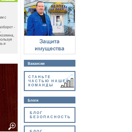
Защита имущества
⇓
ам с
аоборот -
.
хозяина,
пользуя
шь и
Вакансии
СТАНЬТЕ
ЧАСТЬЮ НАШЕЙ
КОМАНДЫ
Блоги
БЛОГ
БЕЗОПАСНОСТЬ
БЛОГ