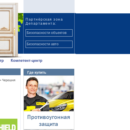
Партнёрская зона
Департамента:
Безопасности объектов
Безопасности авто
тр
Компетент-центр
Где купить
Противоугонная
>
Черешня
защита
⇓