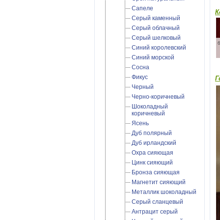
Сапеле
К
Серый каменный
Серый облачный
Серый шелковый
Синий королевский
Синий морской
Сосна
Фикус
Г
Черный
Черно-коричневый
Шоколадный
коричневый
Ясень
Дуб полярный
Дуб ирландский
Охра сияющая
Цинк сияющий
Бронза сияющая
Магнетит сияющий
Металлик шоколадный
Cерый сланцевый
Антрацит серый