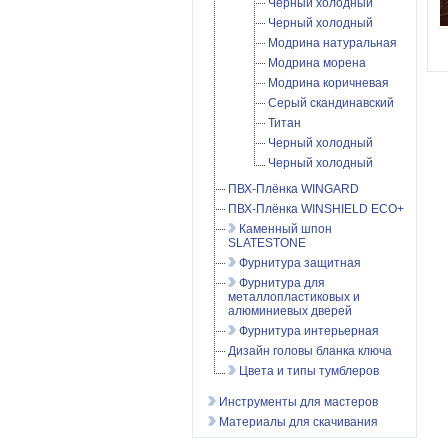
Черный холодный
Черный холодный
Модрина натуральная
Модрина морена
Модрина коричневая
Серый скандинавский
Титан
Черный холодный
Черный холодный
ПВХ-Плёнка WINGARD
ПВХ-Плёнка WINSHIELD ECO+
Каменный шпон
SLATESTONE
Фурнитура защитная
Фурнитура для
металлопластиковых и
алюминиевых дверей
Фурнитура интерьерная
Дизайн головы бланка ключа
Цвета и типы тумблеров
Инструменты для мастеров
Материалы для скачивания