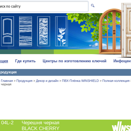
кция
Где купить
Центры по изготовлению ключей
Инфоцен
родукция
Главная
>
Продукция
>
Декор и дизайн
>
ПВХ-Плёнка WINSHIELD
>
Полная коллекция
черная
04L-2
Черешня черная
BLACK CHERRY