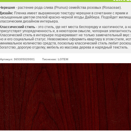
Черешня
- растение рода слива (Prunus) семейства розовых (Rosaceae).
Дизайн:
Пленка имеет выраженную текстуру черешни в сочетании с ярким и
насыщенным цветом спелой красно-черной ягоды Дайбера. Подойдет жилищ
классическим дизайном интерьера.
Классический стиль
- это стиль, где нет места беспорядку и хаотичности, а н
присутствует упорядоченность и, в некотором смысле, чопорная элегантность
Классический стиль в интерьере подчеркивает не только замечательный вкус 
но и его социальный статус. Невозможно оформить квартиру в этом стиле, ис
минимальное количество средств, поскольку классический стиль любит роско
богатство, дорогую отделку, мебель из массива дерева и нарядный текстиль.
Артикул: 365305020001
Тиснение: LOTEM