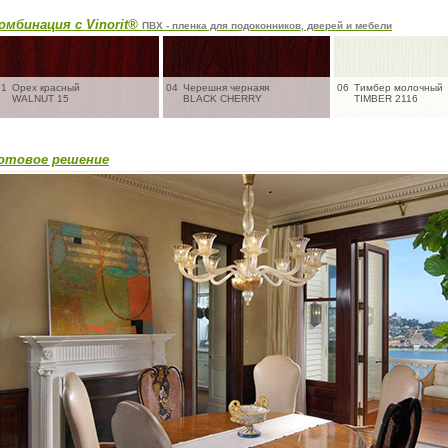
омбинация с Vinorit®
ПВХ - пленка для подоконников, дверей и мебели
61
Орех красный
04
Черешня чернаяя
06
Тимбер молочный
WALNUT 15
BLACK CHERRY
TIMBER 2116
отовое решение