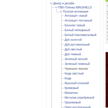
Декор и дизайн
ПВХ-Плёнка WINSHIELD
Полная коллекция
Антрацит серый
Антрацит песчаный
Базальт серый
Белый лебединый
Белый перламутровый
Дуб золотой
Дуб рустикальный
Дуб светлый
Дуб темный
Зеленый лесной
Зеленый темнный
Черешня черная
Кедр светлый
Кедр
Красный осенний
Кремовый
Махагони
Металик серебряный
Оранжевый
Орех натуральный