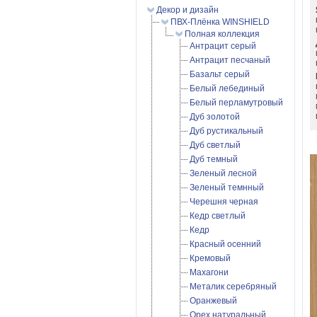
Декор и дизайн
ПВХ-Плёнка WINSHIELD
Полная коллекция
Антрацит серый
Антрацит песчаный
Базальт серый
Белый лебединый
Белый перламутровый
Дуб золотой
Дуб рустикальный
Дуб светлый
Дуб темный
Зеленый лесной
Зеленый темнный
Черешня черная
Кедр светлый
Кедр
Красный осенний
Кремовый
Махагони
Металик серебряный
Оранжевый
Орех натуральный