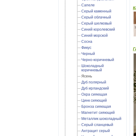
Сапеле
К
Серый каменный
Серый облачный
Серый шелковый
Синий королевский
Синий морской
Сосна
Фикус
Г
Черный
Черно-коричневый
Шоколадный
коричневый
Ясень
Дуб полярный
Дуб ирландский
Охра сияющая
Цинк сияющий
Бронза сияющая
Магнетит сияющий
Металлик шоколадный
Cерый сланцевый
Антрацит серый