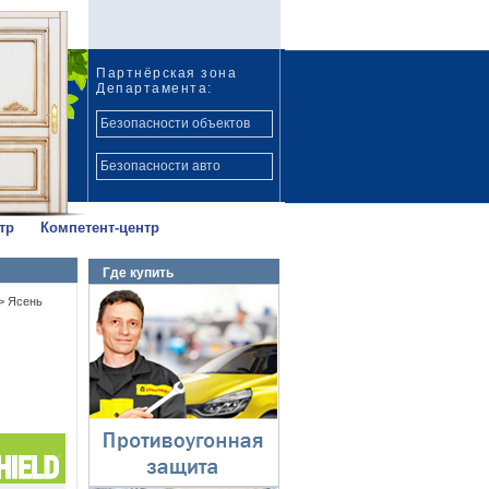
Партнёрская зона
Департамента:
Безопасности объектов
Безопасности авто
тр
Компетент-центр
Где купить
Противоугонная
>
Ясень
защита
⇓