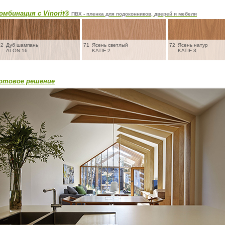
омбинация с Vinorit®
ПВХ - пленка для подоконников, дверей и мебели
12
Дуб шампань
71
Ясень светлый
72
Ясень натур
ALON 16
KATIF 2
KATIF 3
отовое решение