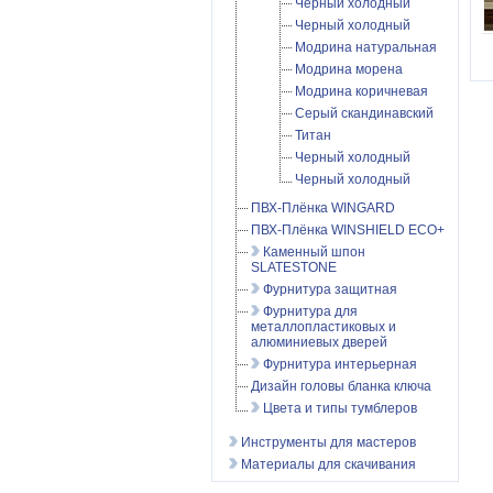
Черный холодный
Черный холодный
Модрина натуральная
Модрина морена
Модрина коричневая
Серый скандинавский
Титан
Черный холодный
Черный холодный
ПВХ-Плёнка WINGARD
ПВХ-Плёнка WINSHIELD ECO+
Каменный шпон
SLATESTONE
Фурнитура защитная
Фурнитура для
металлопластиковых и
алюминиевых дверей
Фурнитура интерьерная
Дизайн головы бланка ключа
Цвета и типы тумблеров
Инструменты для мастеров
Материалы для скачивания