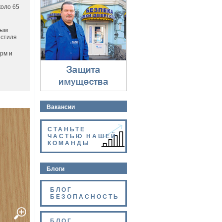
Защита имущества
коло 65
⇓
тым
 стиля
рм и
Вакансии
СТАНЬТЕ
ЧАСТЬЮ НАШЕЙ
КОМАНДЫ
Блоги
БЛОГ
БЕЗОПАСНОСТЬ
БЛОГ