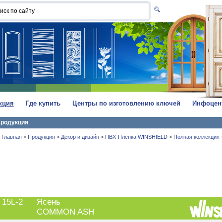
кция
Где купить
Центры по изготовлению ключей
Инфоцен
родукция
Главная
>
Продукция
>
Декор и дизайн
>
ПВХ-Плёнка WINSHIELD
>
Полная коллекция
15L-2
Ясень
COMMON ASH