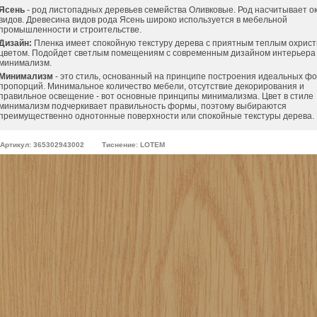
Ясень
- род листопадных деревьев семейства Оливковые. Род насчитывает о
видов. Древесина видов рода Ясень широко используется в мебельной
промышленности и строительстве.
Дизайн:
Пленка имеет спокойную текстуру дерева с приятным теплым охрис
цветом. Подойдет светлым помещениям с современным дизайном интерьера
минимализм.
Минимализм
- это стиль, основанный на принципе построения идеальных фо
пропорций. Минимальное количество мебели, отсутствие декорирования и
правильное освещение - вот основные принципы минимализма. Цвет в стиле
минимализм подчеркивает правильность формы, поэтому выбираются
преимущественно однотонные поверхности или спокойные текстуры дерева.
Артикул: 365302943002
Тиснение: LOTEM