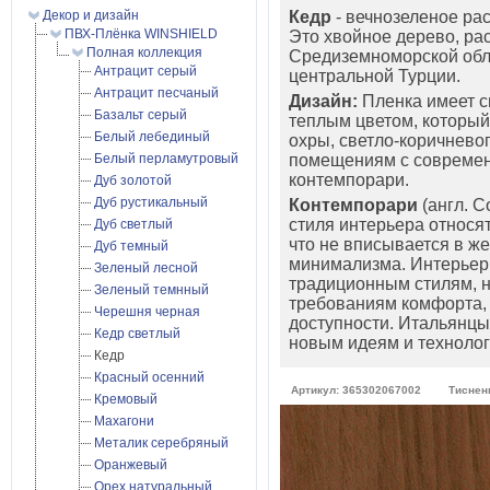
Декор и дизайн
Кедр
- вечнозеленое ра
ПВХ-Плёнка WINSHIELD
Это хвойное дерево, ра
Полная коллекция
Средиземноморской обл
Антрацит серый
центральной Турции.
Антрацит песчаный
Дизайн:
Пленка имеет с
Базальт серый
теплым цветом, который
Белый лебединый
охры, светло-коричневог
Белый перламутровый
помещениям с современ
контемпорари.
Дуб золотой
Дуб рустикальный
Контемпорари
(англ. C
стиля интерьера относя
Дуб светлый
что не вписывается в же
Дуб темный
минимализма. Интерьеры
Зеленый лесной
традиционным стилям, 
Зеленый темнный
требованиям комфорта, 
Черешня черная
доступности. Итальянцы
Кедр светлый
новым идеям и технолог
Кедр
Красный осенний
Артикул: 365302067002
Тиснен
Кремовый
Махагони
Металик серебряный
Оранжевый
Орех натуральный