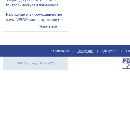
защита дверного механизма и
контроль доступа в помещения
Накладные электромеханические
замки VIRO®: важно то, что внутри
Читать все
О компании
|
Продукция
|
Где купить
|
Це
SPV Company Ltd. © 2026