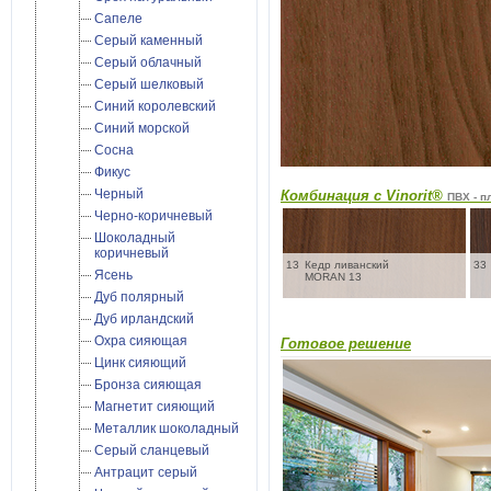
Сапеле
Серый каменный
Серый облачный
Серый шелковый
Синий королевский
Синий морской
Сосна
Фикус
Черный
Комбинация с Vinorit®
ПВХ - п
Черно-коричневый
Шоколадный
коричневый
13
Кедр ливанский
33
Ясень
MORAN 13
Дуб полярный
Дуб ирландский
Охра сияющая
Готовое решение
Цинк сияющий
Бронза сияющая
Магнетит сияющий
Металлик шоколадный
Cерый сланцевый
Антрацит серый