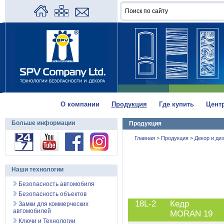
О компании
Продукция
Где купить
Цент
Больше информации
Продукция
Главная
>
Продукция
>
Декор и ди
Наши технологии
Безопасность автомобиля
Безопасность объектов
18L-2
Кедр
Замки для коммерческих
автомобилей
MORAN 19
Ключи и Технологии