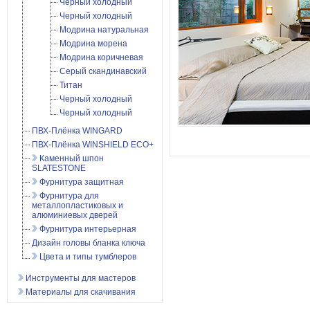
Черный холодный
Черный холодный
Модрина натуральная
Модрина морена
Модрина коричневая
Серый скандинавский
Титан
Черный холодный
Черный холодный
ПВХ-Плёнка WINGARD
ПВХ-Плёнка WINSHIELD ECO+
Каменный шпон
SLATESTONE
Фурнитура защитная
Фурнитура для
металлопластиковых и
алюминиевых дверей
Фурнитура интерьерная
Дизайн головы бланка ключа
Цвета и типы тумблеров
Инструменты для мастеров
Материалы для скачивания