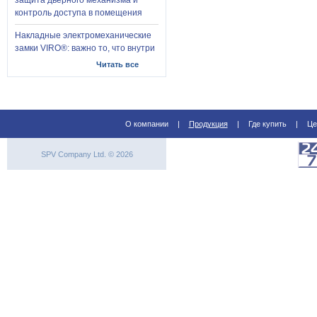
защита дверного механизма и
контроль доступа в помещения
Накладные электромеханические
замки VIRO®: важно то, что внутри
Читать все
О компании
|
Продукция
|
Где купить
|
Це
SPV Company Ltd. © 2026