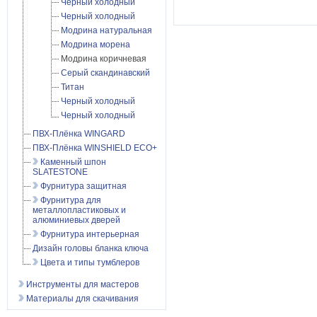
Черный холодный
Черный холодный
Модрина натуральная
Модрина морена
Модрина коричневая
Серый скандинавский
Титан
Черный холодный
Черный холодный
ПВХ-Плёнка WINGARD
ПВХ-Плёнка WINSHIELD ECO+
Каменный шпон
SLATESTONE
Фурнитура защитная
Фурнитура для
металлопластиковых и
алюминиевых дверей
Фурнитура интерьерная
Дизайн головы бланка ключа
Цвета и типы тумблеров
Инструменты для мастеров
Материалы для скачивания