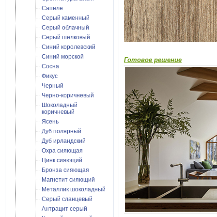
Сапеле
Серый каменный
Серый облачный
Серый шелковый
Синий королевский
Синий морской
Готовое решение
Сосна
Фикус
Черный
Черно-коричневый
Шоколадный
коричневый
Ясень
Дуб полярный
Дуб ирландский
Охра сияющая
Цинк сияющий
Бронза сияющая
Магнетит сияющий
Металлик шоколадный
Cерый сланцевый
Антрацит серый