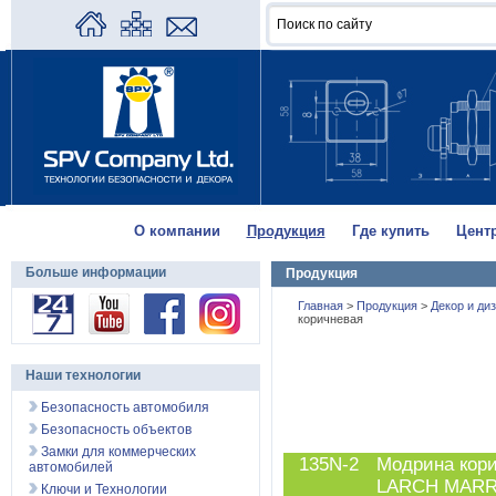
О компании
Продукция
Где купить
Цент
Больше информации
Продукция
Главная
>
Продукция
>
Декор и ди
коричневая
Наши технологии
Безопасность автомобиля
Безопасность объектов
Замки для коммерческих
135N-2
Модрина кор
автомобилей
LARCH MAR
Ключи и Технологии