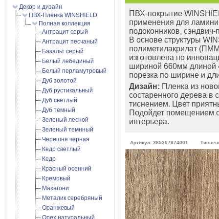
Декор и дизайн
ПВХ-покрытие WINSHIEL
ПВХ-Плёнка WINSHIELD
применения для ламини
Полная коллекция
подоконников, сэндвич-п
Антрацит серый
В основе структуры WIN
Антрацит песчаный
полиметилакрилат (ПММ
Базальт серый
изготовлена по инновац
Белый лебединый
шириной 660мм длиной 
Белый перламутровый
порезка по ширине и дл
Дуб золотой
Дизайн:
Пленка из ново
Дуб рустикальный
состаренного дерева в
Дуб светлый
тиснением. Цвет приятн
Дуб темный
Подойдет помещением с
Зеленый лесной
интерьера.
Зеленый темнный
Черешня черная
Артикул: 365307974001
Тиснени
Кедр светлый
Кедр
Красный осенний
Кремовый
Махагони
Металик серебряный
Оранжевый
Орех натуральный