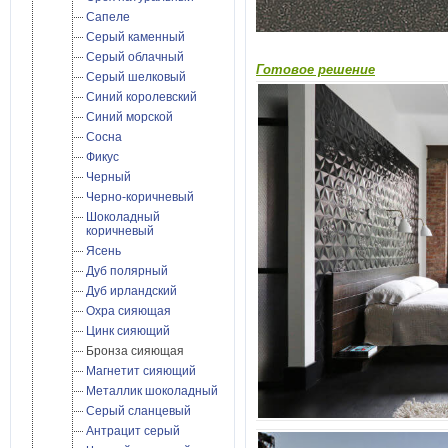
Сапеле
Серый каменный
Серый облачный
Готовое решение
Серый шелковый
Синий королевский
Синий морской
Сосна
Фикус
Черный
Черно-коричневый
Шоколадный
коричневый
Ясень
Дуб полярный
Дуб ирландский
Охра сияющая
Цинк сияющий
Бронза сияющая
Магнетит сияющий
Металлик шоколадный
Cерый сланцевый
Антрацит серый