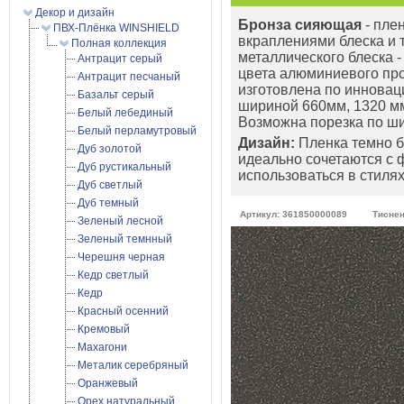
Декор и дизайн
Бронза сияющая
- плен
ПВХ-Плёнка WINSHIELD
вкраплениями блеска и 
Полная коллекция
металлического блеска 
Антрацит серый
цвета алюминиевого пр
Антрацит песчаный
изготовлена по инновац
Базальт серый
шириной 660мм, 1320 мм
Белый лебединый
Возможна порезка по ш
Белый перламутровый
Дизайн:
Пленка темно б
Дуб золотой
идеально сочетаются с ф
Дуб рустикальный
использоваться в стилях
Дуб светлый
Дуб темный
Артикул: 361850000089
Тиснени
Зеленый лесной
Зеленый темнный
Черешня черная
Кедр светлый
Кедр
Красный осенний
Кремовый
Махагони
Металик серебряный
Оранжевый
Орех натуральный