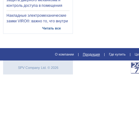
защита дверного механизма и
контроль доступа в помещения
Накладные электромеханические
замки VIRO®: важно то, что внутри
Читать все
О компании
|
Продукция
|
Где купить
|
Це
SPV Company Ltd. © 2026