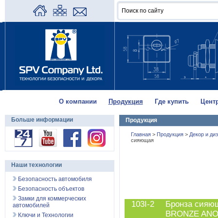
О компании
Продукция
Где купить
Цент
Больше информации
Продукция
Главная
>
Продукция
>
Декор и ди
сияющая
Наши технологии
Безопасность автомобиля
Безопасность объектов
Замки для коммерческих
103I-2
Бронза сияю
автомобилей
BRONZE ANO
Ключи и Технологии