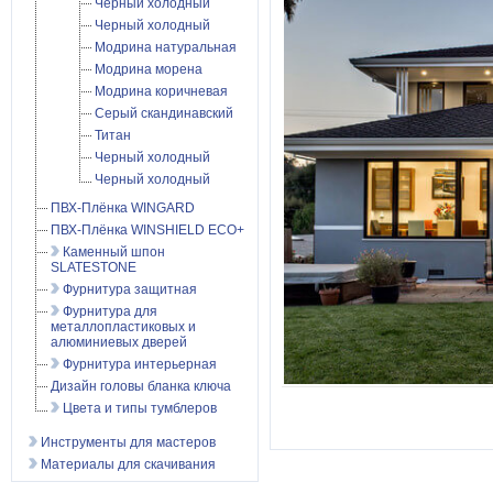
Черный холодный
Черный холодный
Модрина натуральная
Модрина морена
Модрина коричневая
Серый скандинавский
Титан
Черный холодный
Черный холодный
ПВХ-Плёнка WINGARD
ПВХ-Плёнка WINSHIELD ECO+
Каменный шпон
SLATESTONE
Фурнитура защитная
Фурнитура для
металлопластиковых и
алюминиевых дверей
Фурнитура интерьерная
Дизайн головы бланка ключа
Цвета и типы тумблеров
Инструменты для мастеров
Материалы для скачивания