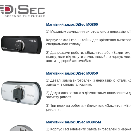
Магнітний замок DiSec MG860
1) Механізм замикання виготовлено з нержавіючої 
Корпус замка і кронштейни для кріплення виготовл
спеціального сплаву.
2) Два режими роботи: «Відкрито» або «Закрито»,
цьому, коли відімкнути замок, весь його корпус мо
зняти з дверей автомобіля.
Магнітний замок DiSec MG850
1) Деталі замка виготовлені з нержавіючої сталі. 
замка – із сплаву алюмінію;
2) Додаткова вставка з діамантовим напиленням 
захисту ригеля;
3) Три режими роботи: «Відкрито», «Закрито», «Ві
ригеля».
Магнітний замок DiSec MG845M
1) Корпус і всі елементи замка виготовлені з нерж