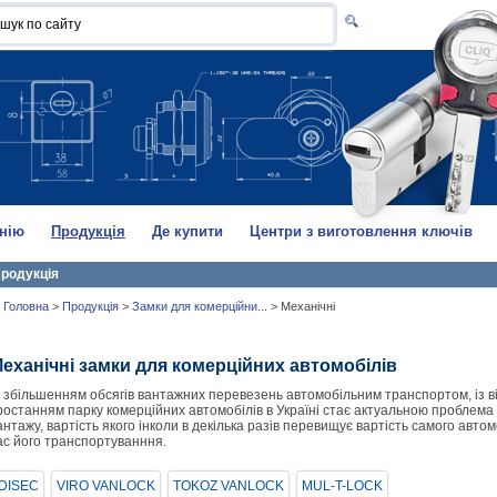
нію
Продукція
Де купити
Центри з виготовлення ключів
родукція
Головна
>
Продукція
>
Замки для комерційни...
>
Механічні
еханічні замки для комерційних автомобілів
і збільшенням обсягів вантажних перевезень автомобільним транспортом, із в
ростанням парку комерційних автомобілів в Україні стає актуальною проблема
антажу, вартість якого інколи в декілька разів перевищує вартість самого автом
ас його транспортуванння.
DISEC
VIRO VANLOCK
TOKOZ VANLOCK
MUL-T-LOCK