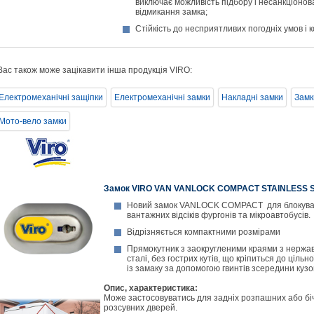
виключає можливість підбору і несанкціонов
відмикання замка;
Стійкість до несприятливих погодніх умов і ко
ас також може зацікавити інша продукція VIRO:
Електромеханічні защіпки
Електромеханічні замки
Накладні замки
Замк
Мото-вело замки
Замок VIRO VAN VANLOCK COMPACT STAINLESS 
Новий замок VANLOCK COMPACT для блокув
вантажних відсіків фургонів та мікроавтобусів.
Відрізняється компактними розмірами
Прямокутник з заокругленими краями з нержав
сталі, без гострих кутів, що кріпиться до цільн
із замаку за допомогою гвинтів зсередини кузо
Опис, характеристика
:
Може застосовуватись для задніх розпашних або бі
розсувних дверей.