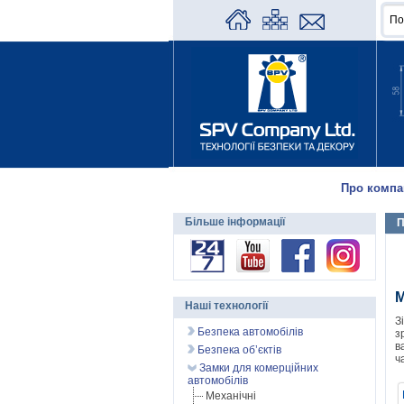
Про компа
Більше інформації
П
М
Наші технології
З
Безпека автомобілів
з
в
Безпека об’єктів
ч
Замки для комерційних
автомобілів
Механічні