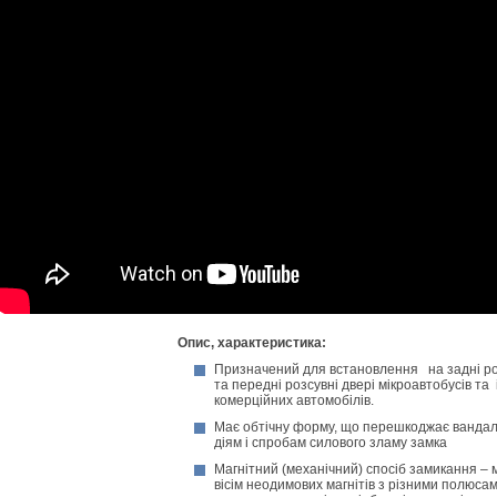
Опис, характеристика
:
Призначений для встановлення на задні р
та передні розсувні двері мікроавтобусів та
комерційних автомобілів.
Має обтічну форму, що перешкоджає ванда
діям і спробам силового зламу замка
Магнітний (механічний) спосіб замикання – 
вісім неодимових магнітів з різними полюса