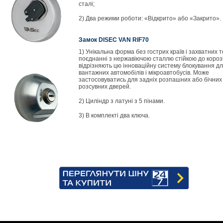
сталі;
2) Два режими роботи: «Відкрито» або «Закрито».
Замок DISEC VAN RIF70
1) Унікальна форма без гострих країв і захватних т
поєднанні з нержавіючою сталлю стійкою до корозі
відрізняють цю інноваційну систему блокування д
вантажних автомобілів і мікроавтобусів. Може
застосовуватись для задніх розпашних або бічних
розсувних дверей.
2) Циліндр з латуні з 5 пінами.
3) В комплекті два ключа.