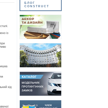
БЛОГ
CONSTRUCT
сталі.
ено із
 при
жливо
Кришка
для
льний хід
авіючої