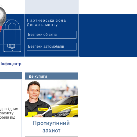
Партнерська зона
Департаменту:
Безпеки об’єктів
Безпеки автомобілів
Інфоцентр
Де купити
Протиугінний захист
⇓
ідповідним
 захисту
обіля під