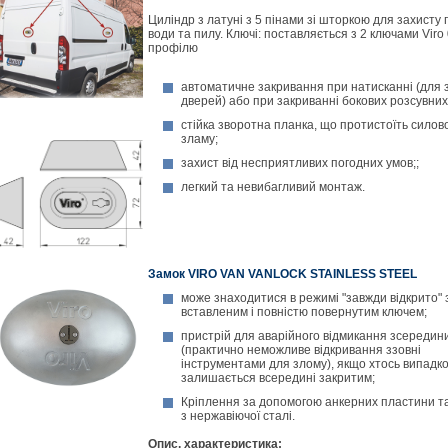
Циліндр з латуні з 5 пінами зі шторкою для захисту
води та пилу. Ключі: поставляється з 2 ключами Viro
профілю
автоматичне закривання при натисканні (для 
дверей) або при закриванні бокових розсувних
стійка зворотна планка, що протистоїть силов
зламу;
захист від несприятливих погодних умов;;
легкий та невибагливий монтаж.
Замок VIRO VAN VANLOCK STAINLESS STEEL
може знаходитися в режимі "завжди відкрито" 
вставленим і повністю повернутим ключем;
пристрій для аварійного відмикання зсередин
(практично неможливе відкривання ззовні
інструментами для злому), якщо хтось випадк
залишається всередині закритим;
Кріплення за допомогою анкерних пластини та
з нержавіючої сталі.
Опис, характеристика
: