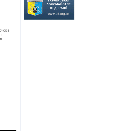
очок в
ї
ля