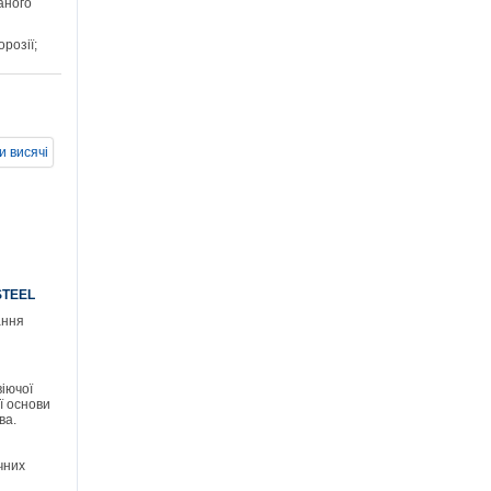
аного
розії;
и висячі
STEEL
ання
іючої
ої основи
ва.
чних