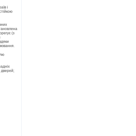
аїв і
стійкою
чних
становлена
орегує (з
м
вдяки
длювання.
ілю
задніх
 дверей;