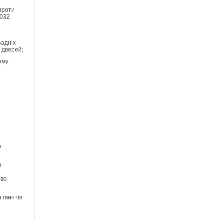
 проти
 032
задніх
 дверей;
ому
з
и
ово
 гвинтів