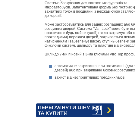
Система блокування для вантажних фургонів та
мікроавтобусів. Запатентована форма без гострих кр
захватних точок в поєднанні з нержавіючою сталлю 
до корозії.
Може застосовуватись для задніх розпашних або бі
розсувних дверей. Система "Van Lock" може бути в
практично в будь-якій ситуації, так як витримує або к
прокладками) перекоси дверей, закривається легки
натисканням і забезпечує високу ступінь безпеки за
фіксуючій системі, циліндру та пластині від висвер
Циліндр 7-ми піновий з 3-ма ключами Viro Top проф
автоматичне закривання при натисканні (для 
дверей) або при закриванні бокових розсувних
захист від несприятливих погодних умов.