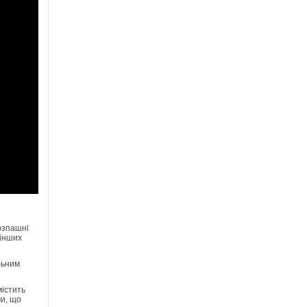
озпашні
 інших
льним
містить
ми, що