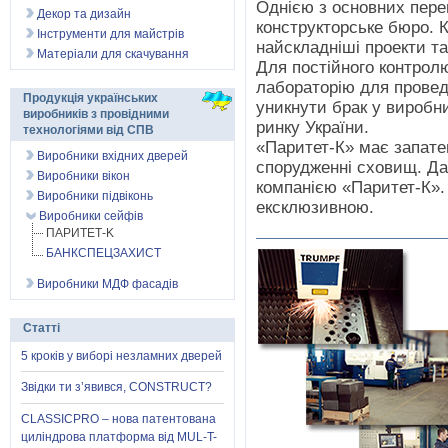
Однією з основних пере
Декор та дизайн
конструкторське бюро. 
Інструменти для майстрів
найскладніші проекти т
Матеріали для скачування
Для постійного контрол
лабораторію для провед
Продукція українських
уникнути брак у виробни
виробників з провідними
ринку України.
технологіями від СПВ
«Паритет-К» має запатен
Виробники вхідних дверей
спорудженні сховищ. Да
Виробники вікон
компанією «Паритет-К».
Виробники підвіконь
ексклюзивною.
Виробники сейфів
ПАРИТЕТ-K
БАНКСПЕЦЗАХИСТ
Виробники МДФ фасадів
Статті
5 кроків у виборі незламних дверей
Звідки ти з’явився, CONSTRUCT?
CLASSICPRO – нова патентована
циліндрова платформа від MUL-T-