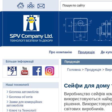
Про компанію
Продукція
Де куп
Більше інформації
Продукція
Головна
>
Продукція
>
Вир
Сейфи для дому т
Наші технології
Безпека автомобілів
Виробництво сейфів ком
Безпека об’єктів
використовуються найкра
Замки для комерційних
рішення. Використовуют
автомобілів
світових виробників.
Ключі та Технології