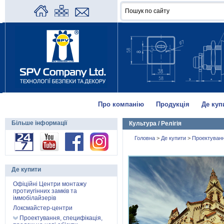
Про компанію
Продукція
Де куп
Більше інформації
Культура / Релігія
Головна
>
Де купити
>
Проектуванн
Де купити
Офіційні Центри монтажу
протиугінних замків та
іммобілайзерів
Локсмайстер-центри
Проектування, специфікація,