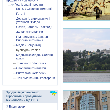
продаж на нові об’єкти
Реалізовані проекти
Банки / Страхові компанії
Готелі
Державні, дипломатичні
установи / Влада
Освіта, навчальні заклади
Житлові комплекси
Підприємства / Заводи /
Виробничі компанії
Медіа / Комунікації
Культура / Релігія
Медичні заклади / Салони
краси
Транспорт / Логістика
Спортивні комплекси
Виставкові комплекси
ТРЦ / Магазини / Ресторани
Продукція українських
виробників з провідними
технологіями від СПВ
Вхідні двері