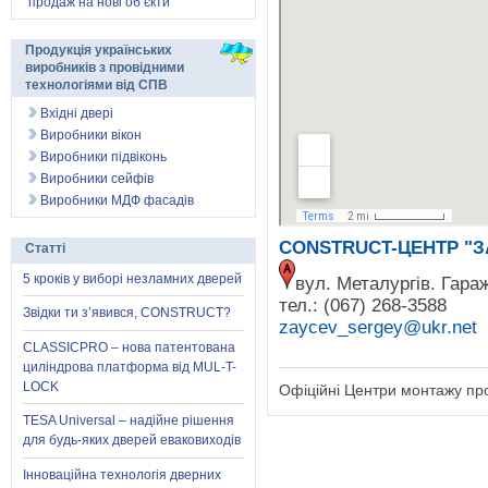
продаж на нові об’єкти
Продукція українських
виробників з провідними
технологіями від СПВ
Вхідні двері
Виробники вікон
Виробники підвіконь
Виробники сейфів
Виробники МДФ фасадів
CONSTRUCT-ЦЕНТР "З
Статті
5 кроків у виборі незламних дверей
вул. Металургів. Гара
тел.: (067) 268-3588
Звідки ти з’явився, CONSTRUCT?
zaycev_sergey@ukr.net
CLASSICPRO – нова патентована
циліндрова платформа від MUL-T-
LOCK
Офіційні Центри монтажу прот
TESA Universal – надійне рішення
для будь-яких дверей еваковиходів
Інноваційна технологія дверних