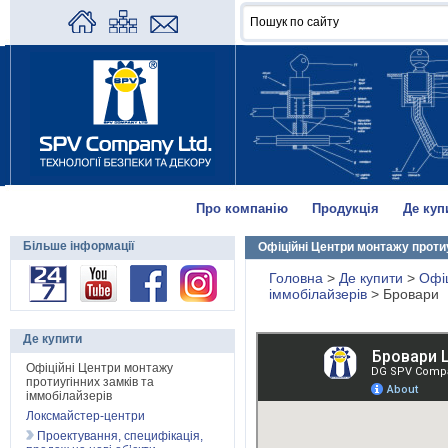
Про компанію
Продукція
Де куп
Більше інформації
Офіційні Центри монтажу протиу
Головна
>
Де купити
>
Офіц
іммобілайзерів
>
Бровари
Де купити
Офіційні Центри монтажу
протиугінних замків та
іммобілайзерів
Локсмайстер-центри
Проектування, специфікація,