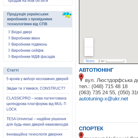
продаж на нові об’єкти
Продукція українських
виробників з провідними
технологіями від СПВ
Вхідні двері
Виробники вікон
Виробники підвіконь
Виробники сейфів
Виробники МДФ фасадів
АВТОТЮНІНГ
Статті
5 кроків у виборі незламних дверей
вул. Люстдорфська до
тел.: (048) 715 48 18
Звідки ти з’явився, CONSTRUCT?
(063) 735 24 55, (050) 31
autotuning-x@ukr.net
CLASSICPRO – нова патентована
циліндрова платформа від MUL-T-
LOCK
TESA Universal – надійне рішення
для будь-яких дверей еваковиходів
СПОРТЕК
Інноваційна технологія дверних