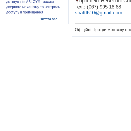
проспект Небесної Сот
дотягувачів ABLOY® - захист
тел.: (‎067) 995 18 88
дверного механізму та контроль
shattl610@gmail.com
доступу в приміщення
Читати все
Офіційні Центри монтажу прот