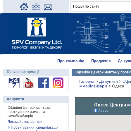
Про компанію
Продукція
Де куп
Більше інформації
Офіційні Центри монтажу протиу
Головна
>
Де купити
>
Офіц
іммобілайзерів
>
Одеса
Де купити
Офіційні Центри монтажу
протиугінних замків та
іммобілайзерів
Локсмайстер-центри
Проектування, специфікація,