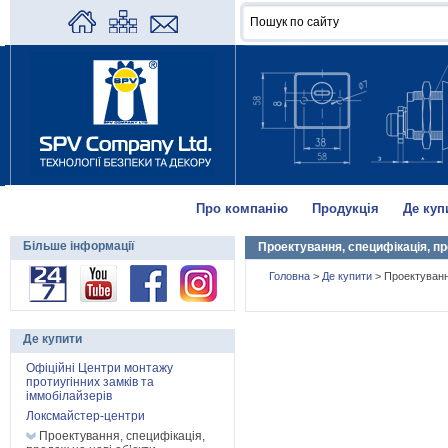
Про компанію
Продукція
Де куп
Більше інформації
Проектування, специфікація, пр
Головна
>
Де купити
>
Проектування
Де купити
Офіційні Центри монтажу
протиугінних замків та
іммобілайзерів
Локсмайстер-центри
Проектування, специфікація,