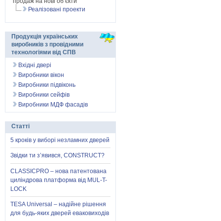
продаж на нові об’єкти
Реалізовані проекти
Продукція українських
виробників з провідними
технологіями від СПВ
Вхідні двері
Виробники вікон
Виробники підвіконь
Виробники сейфів
Виробники МДФ фасадів
Статті
5 кроків у виборі незламних дверей
Звідки ти з’явився, CONSTRUCT?
CLASSICPRO – нова патентована
циліндрова платформа від MUL-T-
LOCK
TESA Universal – надійне рішення
для будь-яких дверей еваковиходів